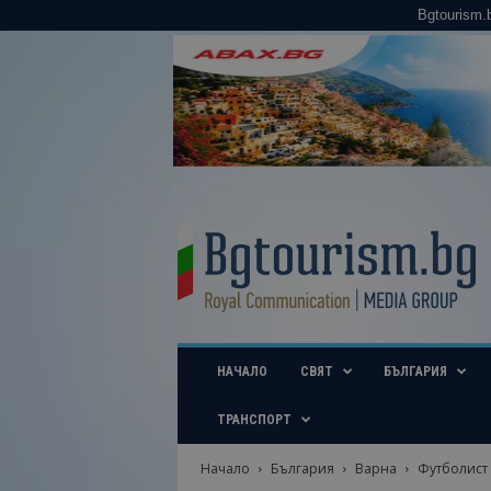
Bgtourism.
B
g
t
o
u
r
i
НАЧАЛО
СВЯТ
БЪЛГАРИЯ
s
m
.
ТРАНСПОРТ
b
g
Начало
България
Варна
Футболист 
–