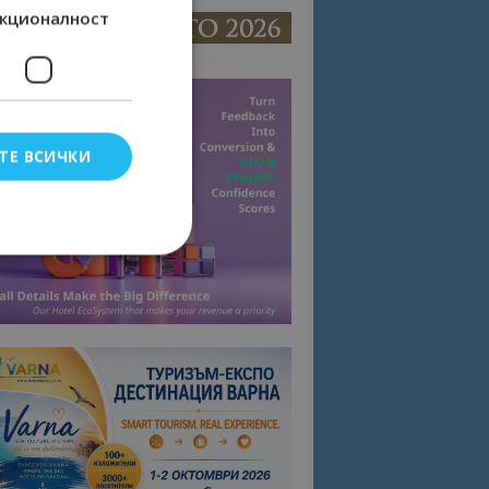
кционалност
ТЕ ВСИЧКИ
елско влизане и
тки.
омните съгласието
квитки на сайта.