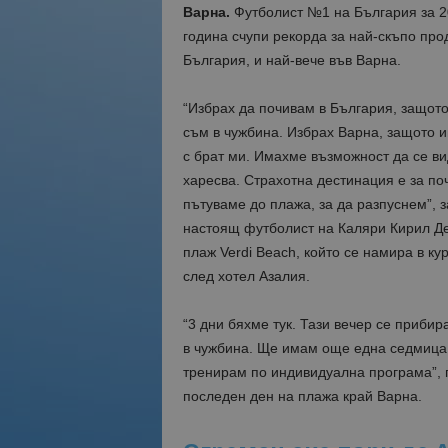
Варна.
Футболист №1 на България за 20
година счупи рекорда за най-скъпо про
България, и най-вече във Варна.
“Избрах да почивам в България, защото 
съм в чужбина. Избрах Варна, защото и
с брат ми. Имахме възможност да се ви
харесва. Страхотна дестинация е за по
пътуваме до плажа, за да разпуснем”, 
настоящ футболист на Каляри Кирил Де
плаж Verdi Beach, който се намира в ку
след хотел Азалия.
“3 дни бяхме тук. Тази вечер се приби
в чужбина. Ще имам още една седмица 
тренирам по индивидуална програма”, 
последен ден на плажа край Варна.