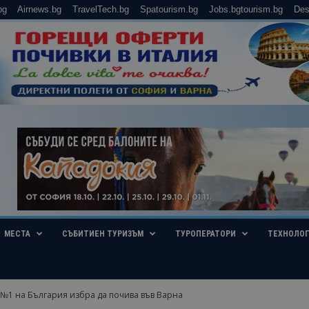
bg
Airnews.bg
TravelTech.bg
Spatourism.bg
Jobs.bgtourism.bg
Des
МЕСТА
СЪБИТИЕН ТУРИЗЪМ
ТУРОПЕРАТОРИ
ТЕХНОЛО
№1 на България избра да почива във Варна