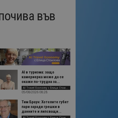
 почива във
AI в туризма: защо
камериерка може да се
окаже по-трудна за...
AI Travel Economy с Елица Стоилова
05/08/2026 08:28
Тим Браун: Хотелите губят
пари заради грешки в
данните и липсващи...
AI Travel Economy с Елица Стоилова