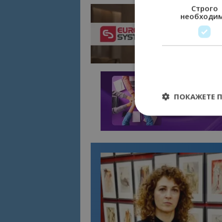
Строго
необходи
ПОКАЖЕТЕ 
Строго необходимит
управление на акау
Име
cookie_notice_acc