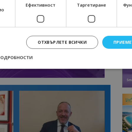
Ефективност
Таргетиране
Фун
мо
ОТХВЪРЛЕТЕ ВСИЧКИ
ПРИЕМЕ
ПОДРОБНОСТИ
Строго необходимо
Ефективност
Таргетиране
Функционалност
е бисквитки позволяват основната функционалност на уебсайта, като потребит
нта. Уебсайтът не може да се използва правилно без строго необходими бискви
Доставчик
/
Валиден
Описание
Домейн
до
epted
lisandraramos.com
7 дни
Тази бисквитка се използва, за да зап
bgtourism.bg
на потребителя за използването на бис