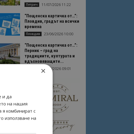
11/07/2026 11:22
Петрич
“Пощенска картичка от…”:
Пловдив, градът на всички
времена
23/06/2026 10:00
Пловдив
“Пощенска картичка от…”:
Перник – град на
традициите, културата и
вдъхновяващите...
×
17/06/2026 09:01
Перник
 и да
ето на нашия
а я комбинират с
то използване на