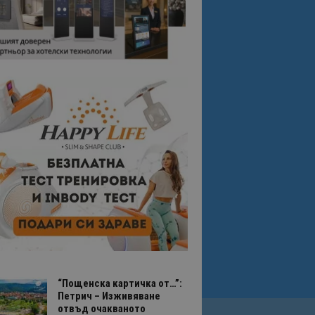
“Пощенска картичка от…”:
Петрич – Изживяване
отвъд очакваното