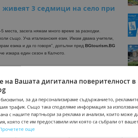
 живеят 3 седмици на село при
5 места, засега нямам много време за разходки.
поли също. Уча италианския език. Имам двама учители,
ирам езика и да го говоря”, допълни пред
BGtourism.BG
че изкара един сезон в Калчото.
МОЦИИ НА АВИОКОМПАНИИ, ТУРОПЕРАТОРИ И
М ВАЙБЪР КАНАЛА НА BGTOURISM.BG -
ВКЛЮЧИ СЕ
е на Вашата дигитална поверителност в
ТУК
!
bg
вини
в
Google News Showcase
бисквитки, за да персонализираме съдържанието, рекламите
R
шия трафик. Също така споделяме информация за използван
RAM
рана с нашите партньори за реклама и анализи, които може д
EBOOK
я, която сте им предоставили или която са събрали от ваше
BE
Прочетете още