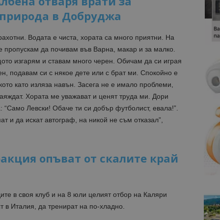
Албена отваря врати за
 природа в Добруджа
рахотни. Водата е чиста, хората са много приятни. На
е пропускам да почивам във Варна, макар и за малко.
ото изгарям и ставам много черен. Обичам да си играя
ен, подавам си с някое дете или с брат ми. Спокойно е
кото като изляза навън. Засега не е имало проблеми,
аяждат. Хората ме уважават и ценят труда ми. Дори
 “Само Левски! Обаче ти си добър футболист, евала!”.
ат и да искат автограф, на никой не съм отказал”,
акция опъват от скалите край
те в своя клуб и на 8 юли целият отбор на Каляри
т в Италия, да тренират на по-хладно.