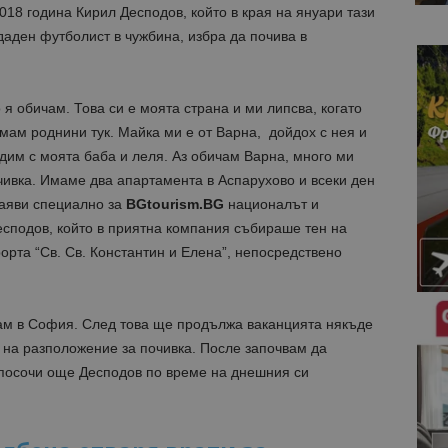
18 година Кирил Десподов, който в края на януари тази
даден футболист в чужбина, избра да почива в
я обичам. Това си е моята страна и ми липсва, когато
мам роднини тук. Майка ми е от Варна, дойдох с нея и
дим с моята баба и леля. Аз обичам Варна, много ми
чивка. Имаме два апартамента в Аспарухово и всеки ден
заяви специално за
BGtourism.BG
националът и
сподов, който в приятна компания събираше тен на
рорта “Св. Св. Константин и Елена”, непосредствено
рам в София. След това ще продължа ваканцията някъде
на разположение за почивка. После започвам да
посочи още Десподов по време на днешния си