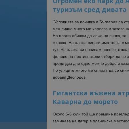
Огромен еко парк до 
туризъм сред дивата
“Условията за почивка в България са ст
мен лично много ми харесва и затова н
На плажа обичам да лежа на сянка, защ
с топка. На плажа винаги има топка с м
тук. На плажа си почивам повече, откол
фенове на противникови отбори да се з
преди два дни едно момче дойде и каза:
По улиците много ме спират, да се сним
добави Десподов.
Гигантска въжена атр
Каварна до морето
Около 5-6 юли той ще премине прегледи
заминава на лагер в планинска местнос