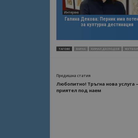
Интервю
Име
Име
Галина Декова: Перник има поте
sc_is_visitor_uniq
за културна дестинация
is_visitor_unique
ТАГОВЕ
ВАРНА
КИРИЛ ДЕСПОДОВ
ФУТБОЛ
is_unique
_ga_B09EBBY8PY
Предишна статия
_ga_WXPDN4HSCV
Любопитно! Тръгна нова услуга 
приятел под наем
_ga_FK650GXHRZ
_ga