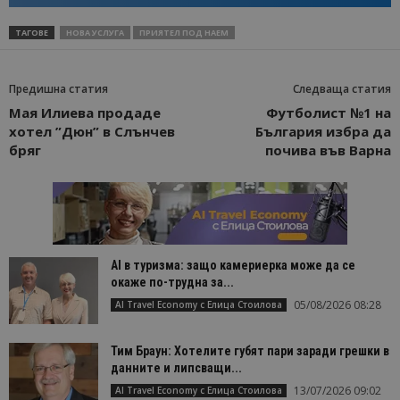
ТАГОВЕ
НОВА УСЛУГА
ПРИЯТЕЛ ПОД НАЕМ
Предишна статия
Следваща статия
Мая Илиева продаде
Футболист №1 на
хотел ”Дюн” в Слънчев
България избра да
бряг
почива във Варна
AI в туризма: защо камериерка може да се
окаже по-трудна за...
05/08/2026 08:28
AI Travel Economy с Елица Стоилова
Тим Браун: Хотелите губят пари заради грешки в
данните и липсващи...
13/07/2026 09:02
AI Travel Economy с Елица Стоилова