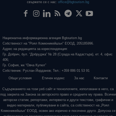
свържете се с нас:
office@bgtourism.bg
Национална информационна агенция Bgtourism.bg
Собственост на "Роял Комюникейшън" ЕООД, 205185996.
Адрес на редакцията за кореспонденция:
Гр. Добрич, бул. “Добруджа” № 28 (Сграда на Кадастъра), ет. 4, офис
406;
Гр. София, жк “Овча Купел”
Собственик: Руслан Йорданов; Тел.: +359 886 01 53 91
Общи условия
Етичен кодекс
За нас
Контакти
Съдържанието на този уеб сайт и технологиите, използвани в него, са
под закрила на Закона за авторското право и сродните му права. Всички
авторски статии, репортажи, интервюта и други текстови, графични и
видео материали, публикувани в сайта, са собственост на „Роял
Комюникейшън“ ЕООД, освен ако изрично е посочено друго. Допуска се