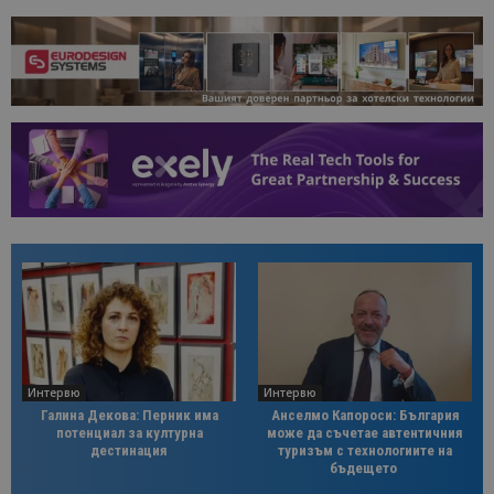
Интервю
Интервю
Галина Декова: Перник има
Анселмо Капороси: България
потенциал за културна
може да съчетае автентичния
дестинация
туризъм с технологиите на
бъдещето