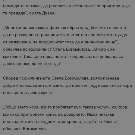
няма да те осъжда, да разкаже на останалите ти приятели и да
те предаде”, смята Диана.
„Много хора изграждат фалшив образ пред близките с идеята
да не разочароват роднините и съответно понеже имат нужда
от разкриване, те предпочитат това да е анонимно лице”,
обяснява психолингвист Стела Богомилова. „Много сме
критични. Това си е наша черта. Непрекъснато трябва да се
дават оценки, да се отсъжда”.
Според психолингвиста Стела Богомилова, която познава
добре и психологията, и езика, до приятел под наем стигат хора
претърпели лични кризи.
„Общо взето хора, които прибягват към такива услуги, са хора,
които са претърпели криза на доверието. Имат някакъв
посттравматичен синдром, отхвърляне, загуба на близък”,
обяснява Богомилова.