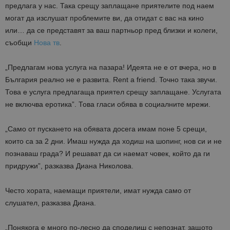
предлага у нас. Така срещу заплащане приятелите под наем
могат да изслушат проблемите ви, да отидат с вас на кино
или… да се представят за ваш партньор пред близки и колеги,
съобщи
Нова тв
.
„Предлагам нова услуга на пазара! Идеята не е от вчера, но в
България реално не е развита. Rent a friend. Toчно така звучи.
Това е услуга предлагаща приятел срещу заплащане. Услугата
не включва еротика”. Това гласи обява в социалните мрежи.
„Само от пускането на обявата досега имам поне 5 срещи,
които са за 2 дни. Имаш нужда да ходиш на шопинг, нов си и не
познаваш града? И решават да си наемат човек, който да ги
придружи”, разказва Диана Николова.
Често хората, наемащи приятели, имат нужда само от
слушател, разказва Диана.
„Понякога е много по-лесно да споделиш с непознат, защото