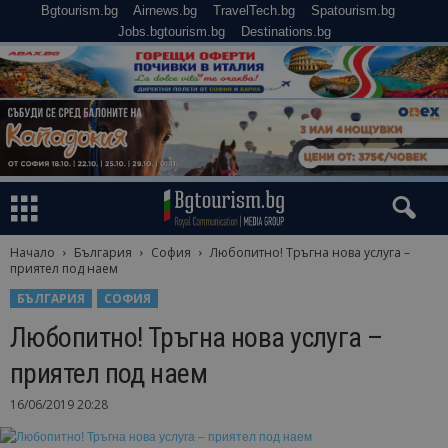
Bgtourism.bg
Airnews.bg
TravelTech.bg
Spatourism.bg
Jobs.bgtourism.bg
Destinations.bg
Начало
България
София
Любопитно! Тръгна нова услуга –
приятел под наем
БЪЛГАРИЯ
СОФИЯ
Любопитно! Тръгна нова услуга –
приятел под наем
16/06/2019 20:28