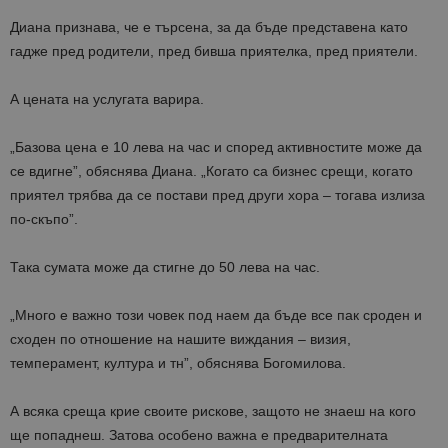
Диана признава, че е търсена, за да бъде представена като
гадже пред родители, пред бивша приятелка, пред приятели.
А цената на услугата варира.
„Базова цена е 10 лева на час и според активностите може да
се вдигне”, обяснява Диана. „Когато са бизнес срещи, когато
приятел трябва да се постави пред други хора – тогава излиза
по-скъпо”.
Така сумата може да стигне до 50 лева на час.
„Много е важно този човек под наем да бъде все пак сроден и
сходен по отношение на нашите виждания – визия,
темперамент, култура и тн”, обяснява Богомилова.
А всяка среща крие своите рискове, защото не знаеш на кого
ще попаднеш. Затова особено важна е предварителната