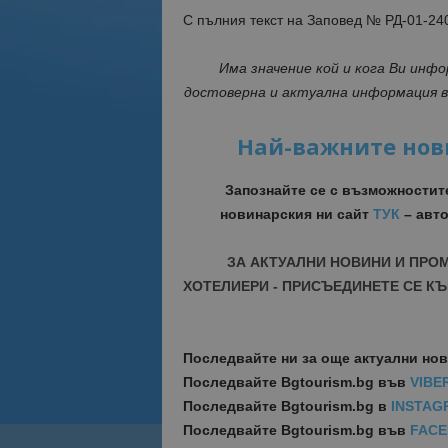
С пълния текст на Заповед № РД-01-240
Има значение кой и кога Ви инф
достоверна и актуална информация 
Най-важните нов
Запознайте се с възможностит
новинарския ни сайт
ТУК
– авто
ЗА АКТУАЛНИ НОВИНИ И ПРО
ХОТЕЛИЕРИ - ПРИСЪЕДИНЕТЕ СЕ КЪ
Последвайте ни за още актуални но
Последвайте
Bgtourism.bg във
VIBE
Последвайте
Bgtourism.bg в
INSTAG
Последвайте
Bgtourism.bg във
FAC