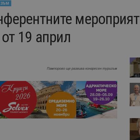
ИЗЪМ
нферентните мероприят
 от 19 април
Пампорово ще развива конгресен туризъм