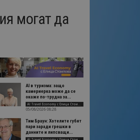
ия могат да
AI в туризма: защо
камериерка може да се
окаже по-трудна за...
AI Travel Economy с Елица Стоилова
05/08/2026 08:28
Тим Браун: Хотелите губят
пари заради грешки в
данните и липсващи...
AI Travel Economy с Елица Стоилова