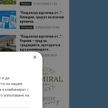
11/07/2026 11:22
Петрич
“Пощенска картичка от…”:
Пловдив, градът на всички
времена
23/06/2026 10:00
Пловдив
“Пощенска картичка от…”:
Перник – град на
традициите, културата и
вдъхновяващите...
×
17/06/2026 09:01
Перник
 и да
ето на нашия
а я комбинират с
то използване на