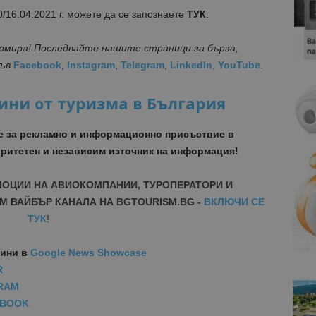
/16.04.2021 г. можете да се запознаете
ТУК
.
ормира! Последвайте нашите страници за бърза,
във
Facebook
,
Instagram
,
Telegram
,
LinkedIn
,
YouTube
.
ини от туризма в България
е за рекламно и информационно присъствие в
ритетен и независим източник на информация!
МОЦИИ НА АВИОКОМПАНИИ, ТУРОПЕРАТОРИ И
М ВАЙБЪР КАНАЛА НА BGTOURISM.BG -
ВКЛЮЧИ СЕ
ТУК
!
вини
в
Google News Showcase
R
RAM
EBOOK