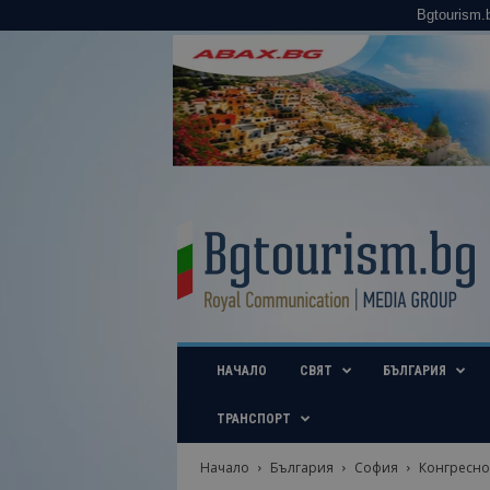
Bgtourism.
B
g
t
o
u
r
i
НАЧАЛО
СВЯТ
БЪЛГАРИЯ
s
m
.
ТРАНСПОРТ
b
g
Начало
България
София
Конгресно
–