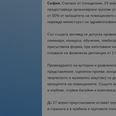
София.
Считано от понеделник, 19 апри
предоставящи организирани групови ус
от 50% от капацитета на помещението и
нарежда министърът на здравеопазване
Със същата заповед се допуска провеж
семинари, конкурси, обучения, тимбил
присъствена форма, при използване на
спазване на физическа дистанция от 1.5
Провеждането на културни и развлекате
представления, сценични прояви, концер
творческото и музикално изкуство) се д
капацитета на помещенията. Същото ва
и клубове, плувни басейни и комплекси
До 27 април преустановени остават гру
в страната и в чужбина и груповите пос