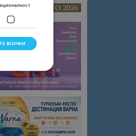
кционалност
ТЕ ВСИЧКИ
елско влизане и
тки.
омните съгласието
квитки на сайта.