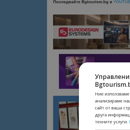
Последвайте
Bgtourism.bg в
YOUTU
Управлени
Bgtourism.
Ние използваме 
анализираме на
сайт от ваша ст
друга информаци
техните услуги.