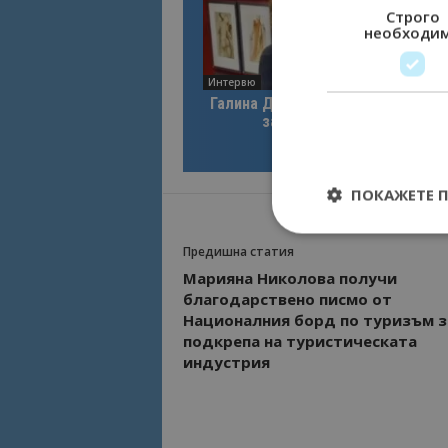
Строго
необходи
Интервю
Галина Декова: Перник има поте
за културна дестинация
ПОКАЖЕТЕ 
Предишна статия
Марияна Николова получи
благодарствено писмо от
Строго необходимит
Националния борд по туризъм з
управление на акау
подкрепа на туристическата
индустрия
Име
cookie_notice_acc