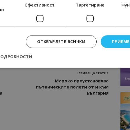
Ефективност
Таргетиране
Фун
мо
Интервю
нциал
Анселмо Капороси: България може да
съчетае автентичния туризъм с
технологиите на бъдещето
ОТХВЪРЛЕТЕ ВСИЧКИ
ПРИЕМЕ
ПОДРОБНОСТИ
Следваща статия
Строго необходимо
Ефективност
Таргетиране
Функционалност
Мароко преустановява
пътническите полети от и към
е бисквитки позволяват основната функционалност на уебсайта, като потребит
а
България
нта. Уебсайтът не може да се използва правилно без строго необходими бискви
Доставчик
/
Валиден
Описание
Домейн
до
epted
lisandraramos.com
7 дни
Тази бисквитка се използва, за да зап
bgtourism.bg
на потребителя за използването на бис