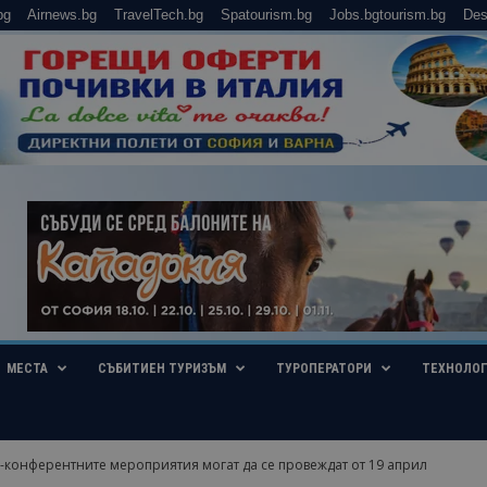
bg
Airnews.bg
TravelTech.bg
Spatourism.bg
Jobs.bgtourism.bg
Des
МЕСТА
СЪБИТИЕН ТУРИЗЪМ
ТУРОПЕРАТОРИ
ТЕХНОЛО
-конферентните мероприятия могат да се провеждат от 19 април