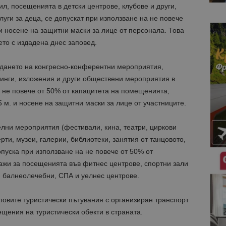
л, посещенията в детски центрове, клубове и други,
луги за деца
,
се допускат при използване на не повече
 носене на защитни маски за лице от персонала. Това
то с издадена днес заповед.
дането на конгресно-конферентни мероприятия,
динги, изложения и други обществени мероприятия в
 не повече от 50% от капацитета на помещенията,
 м. и носене на защитни маски за лице от участниците.
лни мероприятия (фестивали, кина, театри, циркови
ти, музеи, галерии, библиотеки, занятия от танцовото,
опуска при използване на не повече от 50% от
жи за посещенията във фитнес центрове, спортни зали
, балнеолечебни, СПА и уелнес центрове.
повите туристически пътувания с организиран транспорт
ещения на туристически обекти в страната.