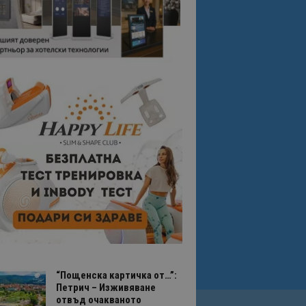
“Пощенска картичка от…”:
Петрич – Изживяване
отвъд очакваното