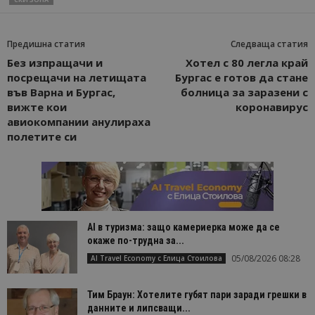
Предишна статия
Следваща статия
Без изпращачи и
Хотел с 80 легла край
посрещачи на летищата
Бургас е готов да стане
във Варна и Бургас,
болница за заразени с
вижте кои
коронавирус
авиокомпании анулираха
полетите си
AI в туризма: защо камериерка може да се
окаже по-трудна за...
05/08/2026 08:28
AI Travel Economy с Елица Стоилова
Тим Браун: Хотелите губят пари заради грешки в
данните и липсващи...