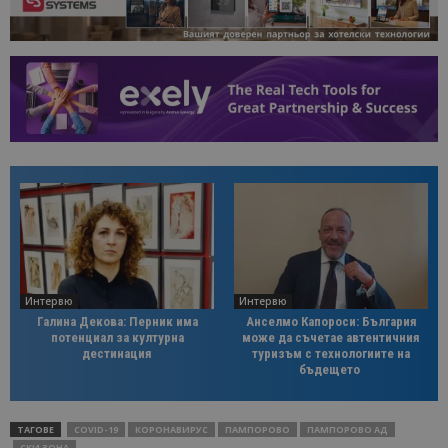
Интервю
Интервю
Галина Декова: Перник има
Анселмо Капороси: България
потенциал за културна
може да съчетае автентичния
дестинация
туризъм с технологиите на
бъдещето
ТАГОВЕ
COVID-19
КОРОНАВИРУС
ПАМПОРОВО
ПАМПОРОВО АД
СКИ ЗОНА