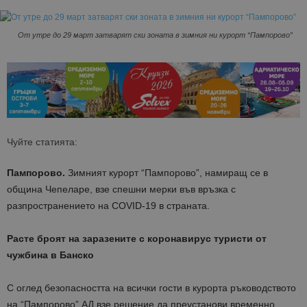
От утре до 29 март затварят ски зоната в зимния ни курорт “Пампорово”
Чуйте статията:
Пампорово.
Зимният курорт “Пампорово”, намиращ се в
община Чепеларе, взе спешни мерки във връзка с
разпространението на COVID-19 в страната.
Расте броят на заразените с коронавирус туристи от
чужбина в Банско
С оглед безопасността на всички гости в курорта ръководството
на “Пампорово” АД взе решение да преустанови временно