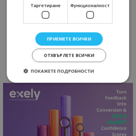
Таргетиране
Функционалност
ПРИЕМЕТЕ ВСИЧКИ
ОТХВЪРЛЕТЕ ВСИЧКИ
ПОКАЖЕТЕ ПОДРОБНОСТИ
Строго необходимо
Ефективност
Таргетиране
Функционалност
Строго необходимите бисквитки позволяват
основната функционалност на уебсайта, като
потребителско влизане и управление на
акаунта. Уебсайтът не може да се използва
правилно без строго необходими бисквитки.