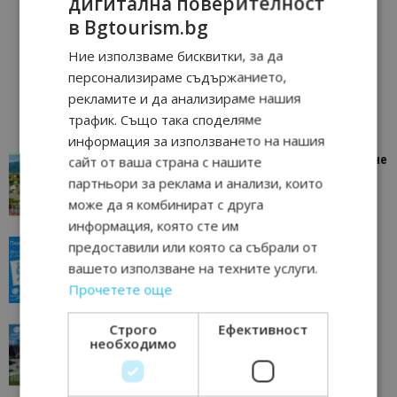
дигитална поверителност
в Bgtourism.bg
Ние използваме бисквитки, за да
персонализираме съдържанието,
рекламите и да анализираме нашия
трафик. Също така споделяме
информация за използването на нашия
сайт от ваша страна с нашите
“Пощенска картичка от…”: Петрич – Изживяване
отвъд очакваното
партньори за реклама и анализи, които
11/07/2026 11:22
Петрич
може да я комбинират с друга
информация, която сте им
предоставили или която са събрали от
“Пощенска картичка от…”: Пловдив, градът на
всички времена
вашето използване на техните услуги.
23/06/2026 10:00
Пловдив
Прочетете още
Строго
Ефективност
“Пощенска картичка от…”: Перник – град на
необходимо
традициите, културата и вдъхновяващите...
17/06/2026 09:01
Перник