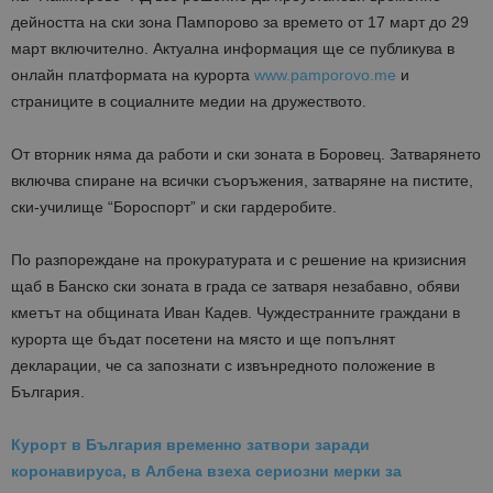
дейността на ски зона Пампорово за времето от 17 март до 29
март включително. Актуална информация ще се публикува в
онлайн платформата на курорта
www.pamporovo.me
и
страниците в социалните медии на дружеството.
От вторник няма да работи и ски зоната в Боровец. Затварянето
включва спиране на всички съоръжения, затваряне на пистите,
ски-училище “Бoроспорт” и ски гардеробите.
По разпореждане на прокуратурата и с решение на кризисния
щаб в Банско ски зоната в града се затваря незабавно, обяви
кметът на общината Иван Кадев. Чуждестранните граждани в
курорта ще бъдат посетени на място и ще попълнят
декларации, че са запознати с извънредното положение в
България.
Курорт в България временно затвори заради
коронавируса, в Албена взеха сериозни мерки за