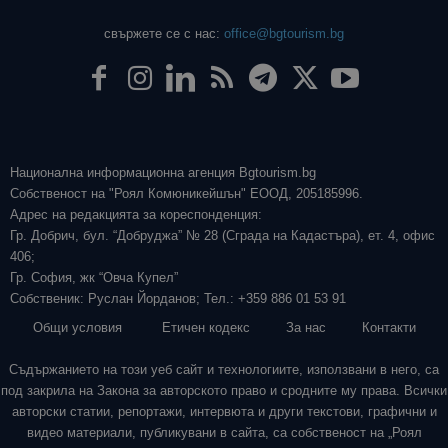
свържете се с нас:
office@bgtourism.bg
Национална информационна агенция Bgtourism.bg
Собственост на "Роял Комюникейшън" ЕООД, 205185996.
Адрес на редакцията за кореспонденция:
Гр. Добрич, бул. “Добруджа” № 28 (Сграда на Кадастъра), ет. 4, офис
406;
Гр. София, жк “Овча Купел”
Собственик: Руслан Йорданов; Тел.: +359 886 01 53 91
Общи условия
Етичен кодекс
За нас
Контакти
Съдържанието на този уеб сайт и технологиите, използвани в него, са
под закрила на Закона за авторското право и сродните му права. Всички
авторски статии, репортажи, интервюта и други текстови, графични и
видео материали, публикувани в сайта, са собственост на „Роял