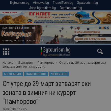
Bgtourism.bg
Airnews.bg
TravelTech.bg
Spatourism.bg
Jobs.bgtourism.bg
Destinations.bg
Начало
България
Пампорово
От утре до 29 март затварят ски
зоната в зимния ни курорт...
БЪЛГАРИЯ
ПАМПОРОВО
ЧЕПЕЛАРЕ
От утре до 29 март затварят ски
зоната в зимния ни курорт
“Пампорово”
16/03/2020 12:05