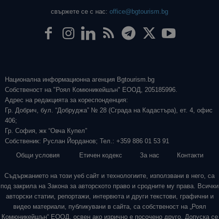
свържете се с нас:
office@bgtourism.bg
Национална информационна агенция Bgtourism.bg
Собственост на "Роял Комюникейшън" ЕООД, 205185996.
Адрес на редакцията за кореспонденция:
Гр. Добрич, бул. “Добруджа” № 28 (Сграда на Кадастъра), ет. 4, офис
406;
Гр. София, жк “Овча Купел”
Собственик: Руслан Йорданов; Тел.: +359 886 01 53 91
Общи условия
Етичен кодекс
За нас
Контакти
Съдържанието на този уеб сайт и технологиите, използвани в него, са
под закрила на Закона за авторското право и сродните му права. Всички
авторски статии, репортажи, интервюта и други текстови, графични и
видео материали, публикувани в сайта, са собственост на „Роял
Комюникейшън“ ЕООД, освен ако изрично е посочено друго. Допуска се