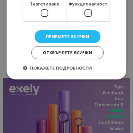
Таргетиране
Функционалност
ПРИЕМЕТЕ ВСИЧКИ
ОТХВЪРЛЕТЕ ВСИЧКИ
ПОКАЖЕТЕ ПОДРОБНОСТИ
Строго необходимо
Ефективност
Таргетиране
Функционалност
Строго необходимите бисквитки позволяват
основната функционалност на уебсайта, като
потребителско влизане и управление на
акаунта. Уебсайтът не може да се използва
правилно без строго необходими бисквитки.