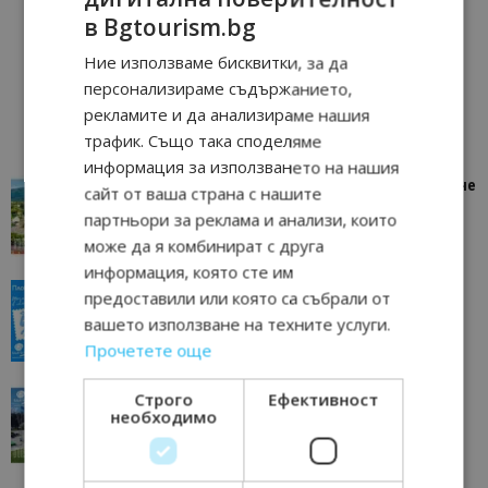
в Bgtourism.bg
Ние използваме бисквитки, за да
персонализираме съдържанието,
рекламите и да анализираме нашия
трафик. Също така споделяме
информация за използването на нашия
“Пощенска картичка от…”: Петрич – Изживяване
сайт от ваша страна с нашите
отвъд очакваното
партньори за реклама и анализи, които
11/07/2026 11:22
Петрич
може да я комбинират с друга
информация, която сте им
“Пощенска картичка от…”: Пловдив, градът на
предоставили или която са събрали от
всички времена
вашето използване на техните услуги.
23/06/2026 10:00
Пловдив
Прочетете още
“Пощенска картичка от…”: Перник – град на
Строго
Ефективност
необходимо
традициите, културата и вдъхновяващите...
17/06/2026 09:01
Перник