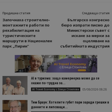
Предишна статия
Следваща статия
Започнаха строително-
Българско конгресно
монтажните работи по
бюро изпрати писмо до
рехабилитация на
Министерски съвет с
туристическите
искане за мерки за
маршрути в Национален
оцеляване на
парк „Пирин”
събитийната индустрия
AI в туризма: защо камериерка може да се
окаже по-трудна за...
05/08/2026 08:28
AI Travel Economy с Елица Стоилова
Тим Браун: Хотелите губят пари заради грешки в
данните и липсващи...