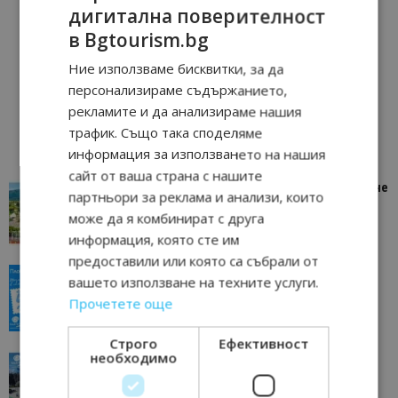
дигитална поверителност
в Bgtourism.bg
Ние използваме бисквитки, за да
персонализираме съдържанието,
рекламите и да анализираме нашия
трафик. Също така споделяме
информация за използването на нашия
сайт от ваша страна с нашите
“Пощенска картичка от…”: Петрич – Изживяване
партньори за реклама и анализи, които
отвъд очакваното
може да я комбинират с друга
11/07/2026 11:22
Петрич
информация, която сте им
предоставили или която са събрали от
“Пощенска картичка от…”: Пловдив, градът на
вашето използване на техните услуги.
всички времена
Прочетете още
23/06/2026 10:00
Пловдив
Строго
Ефективност
необходимо
“Пощенска картичка от…”: Перник – град на
традициите, културата и вдъхновяващите...
17/06/2026 09:01
Перник