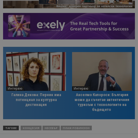
Интервю
Интервю
Галина Декова: Перник има
Анселмо Капороси: България
потенциал за културна
може да съчетае автентичния
дестинация
туризъм с технологиите на
бъдещето
ТАГОВЕ
КОНЦЕСИЯ
НЕСЕБЪР
ПЛАЖ РОБИНЗОН