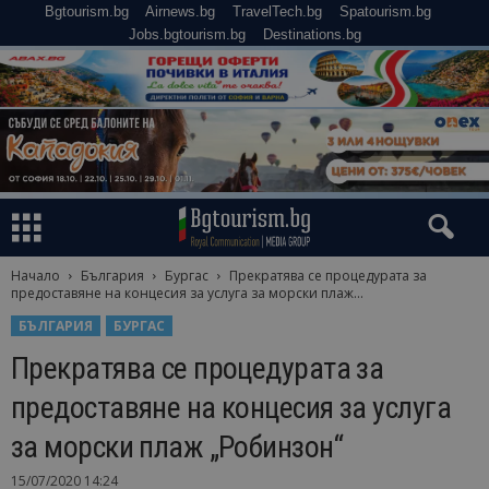
Bgtourism.bg
Airnews.bg
TravelTech.bg
Spatourism.bg
Jobs.bgtourism.bg
Destinations.bg
Начало
България
Бургас
Прекратява се процедурата за
предоставяне на концесия за услуга за морски плаж...
БЪЛГАРИЯ
БУРГАС
Прекратява се процедурата за
предоставяне на концесия за услуга
за морски плаж „Робинзон“
15/07/2020 14:24