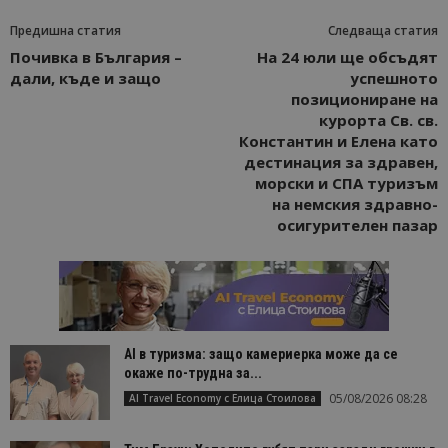
Предишна статия
Следваща статия
Почивка в България –
На 24 юли ще обсъдят
дали, къде и защо
успешното
позициониране на
курорта Св. св.
Константин и Елена като
дестинация за здравен,
морски и СПА туризъм
на немския здравно-
осигурителен пазар
AI в туризма: защо камериерка може да се
окаже по-трудна за...
05/08/2026 08:28
AI Travel Economy с Елица Стоилова