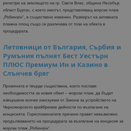
регистри на землището на гр. Свети Влас, община Несебър,
област Бургас, с което имотът, представляващ морски плаж
„Робинзон“, е съществено изменен. Размерът на активната
плажна площ също се различава от този на обекта в
процедурата.
Летовници от България, Сърбия и
Румъния пълнят Бест Уестърн
ПЛЮС Премиум Ин и Казино в
Слънчев бряг
Промяната е твърде съществена, което поставя
необходимостта за новия обект – морски плаж, да бъдат
извършени всички изискуеми от Закона за устройството на
Черноморското крайбрежие дейности по възлагане на
концесията. Гореспоменатите причини правят невъзможно
продължаването на процедурата за възлагане на концесия за
морски плаж „Робинзон“.