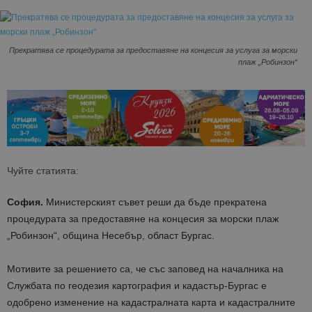
Прекратява се процедурата за предоставяне на концесия за услуга за морски
плаж „Робинзон“
Чуйте статията:
София.
Министерският съвет реши да бъде прекратена
процедурата за предоставяне на концесия за морски плаж
„Робинзон“, община Несебър, област Бургас.
Мотивите за решението са, че със заповед на началника на
Службата по геодезия картография и кадастър-Бургас е
одобрено изменение на кадастралната карта и кадастралните