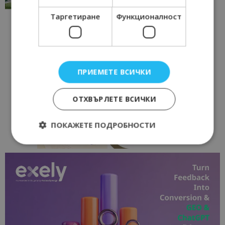
Таргетиране
Функционалност
ПРИЕМЕТЕ ВСИЧКИ
ОТХВЪРЛЕТЕ ВСИЧКИ
ПОКАЖЕТЕ ПОДРОБНОСТИ
Строго необходимо
Ефективност
Таргетиране
Функционалност
Строго необходимите бисквитки позволяват
основната функционалност на уебсайта, като
потребителско влизане и управление на
акаунта. Уебсайтът не може да се използва