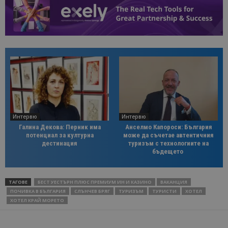
Интервю
Интервю
Галина Декова: Перник има
Анселмо Капороси: България
потенциал за културна
може да съчетае автентичния
дестинация
туризъм с технологиите на
бъдещето
ТАГОВЕ
БЕСТ УЕСТЪРН ПЛЮС ПРЕМИУМ ИН И КАЗИНО
ВАКАНЦИЯ
ПОЧИВКА В БЪЛГАРИЯ
СЛЪНЧЕВ БРЯГ
ТУРИЗЪМ
ТУРИСТИ
ХОТЕЛ
ХОТЕЛ КРАЙ МОРЕТО