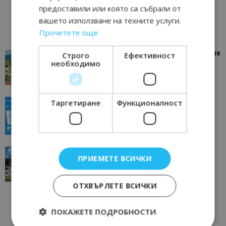
предоставили или която са събрали от
вашето използване на техните услуги.
Прочетете още
“Пощенска картичка от…”: Петрич – Изживяване
Строго
Ефективност
необходимо
отвъд очакваното
11/07/2026 11:22
Петрич
“Пощенска картичка от…”: Пловдив, градът на
Таргетиране
Функционалност
всички времена
23/06/2026 10:00
Пловдив
“Пощенска картичка от…”: Перник – град на
ПРИЕМЕТЕ ВСИЧКИ
традициите, културата и вдъхновяващите...
17/06/2026 09:01
Перник
ОТХВЪРЛЕТЕ ВСИЧКИ
ПОКАЖЕТЕ ПОДРОБНОСТИ