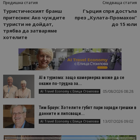
Предишна статия
Следваща статия
Туристическият бранш
Гърция спря достъпа
притеснен: Ако чуждите
през „Кулата-Промахон“
туристи не дойдат,
до 15 юли
трябва да затваряме
хотелите
AI в туризма: защо камериерка може да се
окаже по-трудна за...
05/08/2026 08:28
AI Travel Economy с Елица Стоилова
Тим Браун: Хотелите губят пари заради грешки в
данните и липсващи...
13/07/2026 09:02
AI Travel Economy с Елица Стоилова