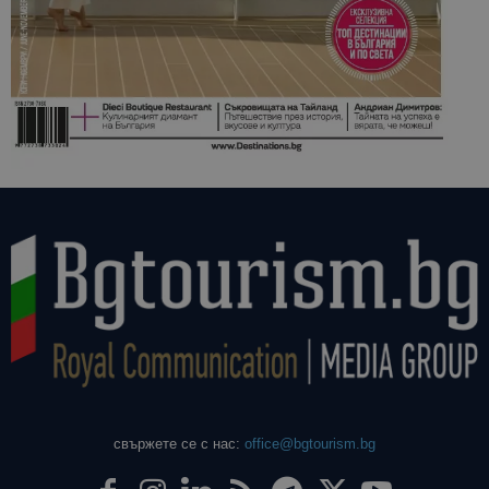
свържете се с нас:
office@bgtourism.bg