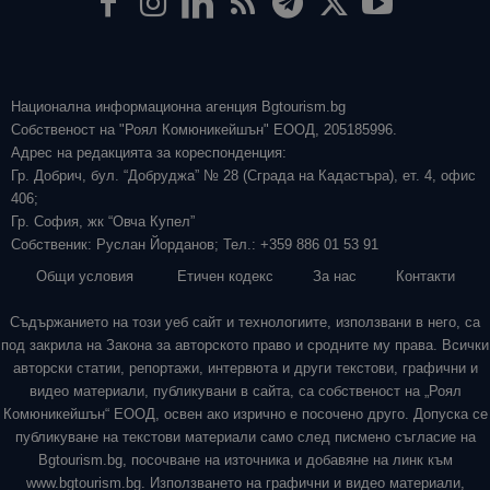
Национална информационна агенция Bgtourism.bg
Собственост на "Роял Комюникейшън" ЕООД, 205185996.
Адрес на редакцията за кореспонденция:
Гр. Добрич, бул. “Добруджа” № 28 (Сграда на Кадастъра), ет. 4, офис
406;
Гр. София, жк “Овча Купел”
Собственик: Руслан Йорданов; Тел.: +359 886 01 53 91
Общи условия
Етичен кодекс
За нас
Контакти
Съдържанието на този уеб сайт и технологиите, използвани в него, са
под закрила на Закона за авторското право и сродните му права. Всички
авторски статии, репортажи, интервюта и други текстови, графични и
видео материали, публикувани в сайта, са собственост на „Роял
Комюникейшън“ ЕООД, освен ако изрично е посочено друго. Допуска се
публикуване на текстови материали само след писмено съгласие на
Bgtourism.bg, посочване на източника и добавяне на линк към
www.bgtourism.bg. Използването на графични и видео материали,