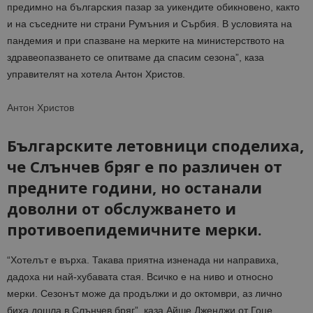
предимно на българския пазар за уикендите обикновено, както
и на съседните ни страни Румъния и Сърбия. В условията на
пандемия и при спазване на мерките на министерството на
здравеопазването се опитваме да спасим сезона”, каза
управителят на хотела Антон Христов.
Антон Христов
Българските летовници споделиха,
че Слънчев бряг е по различен от
предните години, но останали
доволни от обслужването и
противоепидемичните мерки.
“Хотелът е върха. Такава приятна изненада ни направиха,
дадоха ни най-хубавата стая. Всичко е на ниво и относно
мерки. Сезонът може да продължи и до октомври, аз лично
биха дошла в Слънчев бряг”, каза Айше Дженджи от Гоце