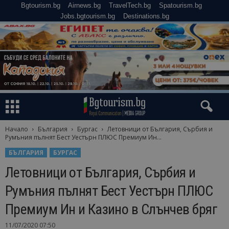
Bgtourism.bg
Airnews.bg
TravelTech.bg
Spatourism.bg
Jobs.bgtourism.bg
Destinations.bg
Начало
България
Бургас
Летовници от България, Сърбия и
Румъния пълнят Бест Уестърн ПЛЮС Премиум Ин...
БЪЛГАРИЯ
БУРГАС
Летовници от България, Сърбия и
Румъния пълнят Бест Уестърн ПЛЮС
Премиум Ин и Казино в Слънчев бряг
11/07/2020 07:50