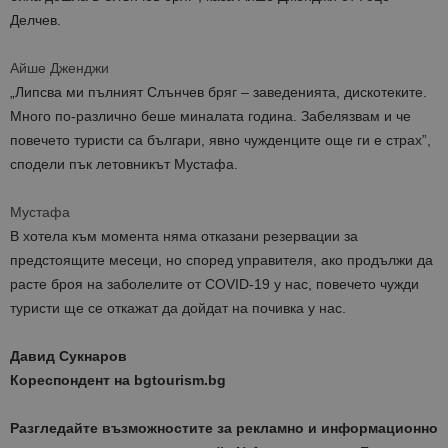
Делчев.
Айше Дженджи
„Липсва ми пълният Слънчев бряг – заведенията, дискотеките.
Много по-различно беше миналата година. Забелязвам и че
повечето туристи са българи, явно чужденците още ги е страх”,
сподели пък летовникът Мустафа.
Мустафа
В хотела към момента няма отказани резервации за
предстоящите месеци, но според управителя, ако продължи да
расте броя на заболелите от COVID-19 у нас, повечето чужди
туристи ще се откажат да дойдат на почивка у нас.
Давид Сукнаров
Кореспондент на bgtourism.bg
Разгледайте възможностите за рекламно и информационно