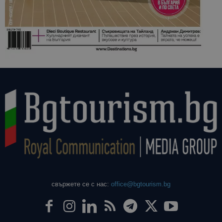
свържете се с нас:
office@bgtourism.bg