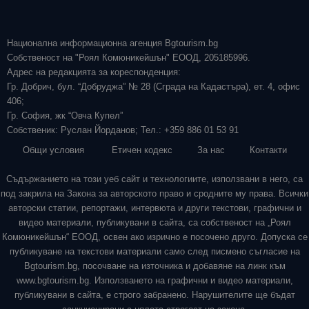
Национална информационна агенция Bgtourism.bg
Собственост на "Роял Комюникейшън" ЕООД, 205185996.
Адрес на редакцията за кореспонденция:
Гр. Добрич, бул. “Добруджа” № 28 (Сграда на Кадастъра), ет. 4, офис
406;
Гр. София, жк “Овча Купел”
Собственик: Руслан Йорданов; Тел.: +359 886 01 53 91
Общи условия
Етичен кодекс
За нас
Контакти
Съдържанието на този уеб сайт и технологиите, използвани в него, са
под закрила на Закона за авторското право и сродните му права. Всички
авторски статии, репортажи, интервюта и други текстови, графични и
видео материали, публикувани в сайта, са собственост на „Роял
Комюникейшън“ ЕООД, освен ако изрично е посочено друго. Допуска се
публикуване на текстови материали само след писмено съгласие на
Bgtourism.bg, посочване на източника и добавяне на линк към
www.bgtourism.bg. Използването на графични и видео материали,
публикувани в сайта, е строго забранено. Нарушителите ще бъдат