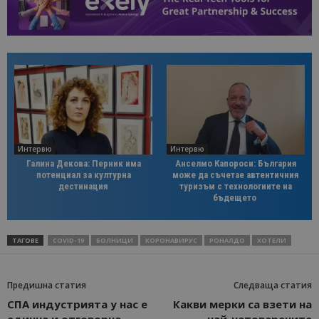
Интервю
Интервю
Галина Декова: Перник има
Анселмо Капороси: България
потенциал за културна
може да съчетае автентичния
дестинация
туризъм с технологиите на
бъдещето
ТАГОВЕ
COVID-19
БОЛНИЦИ
КОРОНАВИРУС
РОНАЛДО
ХОТЕЛИ
Предишна статия
Следваща статия
СПА индустрията у нас е
Какви мерки са взети на
единна и отговорна,
най-натоварените