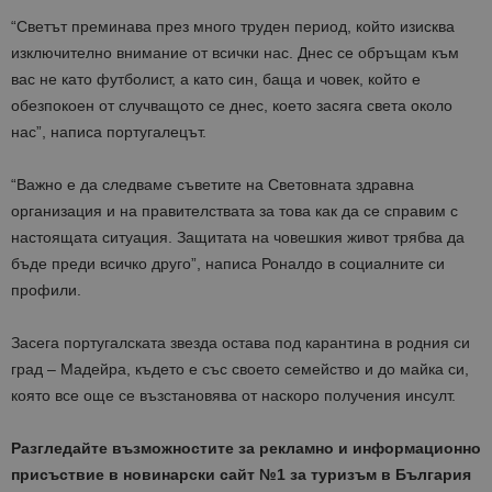
“Светът преминава през много труден период, който изисква
изключително внимание от всички нас. Днес се обръщам към
вас не като футболист, а като син, баща и човек, който е
обезпокоен от случващото се днес, което засяга света около
нас”, написа португалецът.
“Важно е да следваме съветите на Световната здравна
организация и на правителствата за това как да се справим с
настоящата ситуация. Защитата на човешкия живот трябва да
бъде преди всичко друго”, написа Роналдо в социалните си
профили.
Засега португалската звезда остава под карантина в родния си
град – Мадейра, където е със своето семейство и до майка си,
която все още се възстановява от наскоро получения инсулт.
Разгледайте възможностите за рекламно и информационно
присъствие в новинарски сайт №1 за туризъм в България