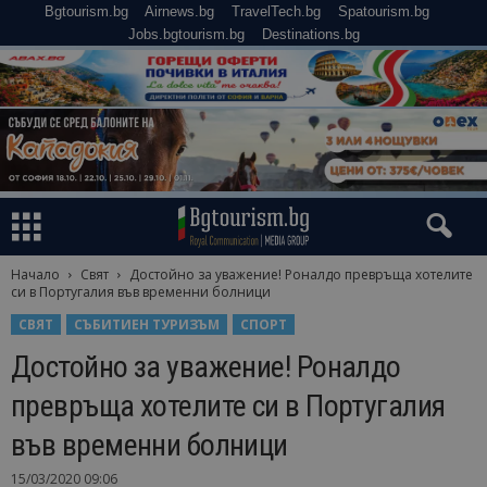
Bgtourism.bg
Airnews.bg
TravelTech.bg
Spatourism.bg
Jobs.bgtourism.bg
Destinations.bg
Начало
Свят
Достойно за уважение! Роналдо превръща хотелите
си в Португалия във временни болници
СВЯТ
СЪБИТИЕН ТУРИЗЪМ
СПОРТ
Достойно за уважение! Роналдо
превръща хотелите си в Португалия
във временни болници
15/03/2020 09:06