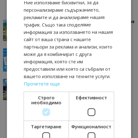
Ние използваме бисквитки, за да
персонализираме съдържанието,
рекламите и да анализираме нашия
“Пощенска картичка от…”: Петрич – Изживяване
трафик. Също така споделяме
отвъд очакваното
информация за използването на нашия
11/07/2026 11:22
Петрич
сайт от ваша страна с нашите
партньори за реклама и анализи, които
“Пощенска картичка от…”: Пловдив, градът на
може да я комбинират с друга
всички времена
информация, която сте им
23/06/2026 10:00
Пловдив
предоставили или която са събрали от
вашето използване на техните услуги.
“Пощенска картичка от…”: Перник – град на
Прочетете още
традициите, културата и вдъхновяващите...
17/06/2026 09:01
Перник
Строго
Ефективност
необходимо
Таргетиране
Функционалност