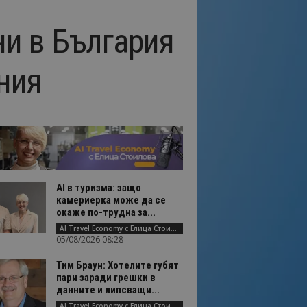
и в България
ния
AI в туризма: защо
камериерка може да се
окаже по-трудна за...
AI Travel Economy с Елица Стоилова
05/08/2026 08:28
Тим Браун: Хотелите губят
пари заради грешки в
данните и липсващи...
AI Travel Economy с Елица Стоилова