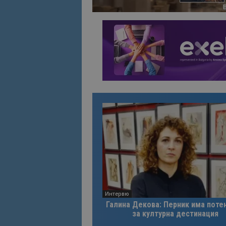
Интервю
Галина Декова: Перник има поте
за културна дестинация