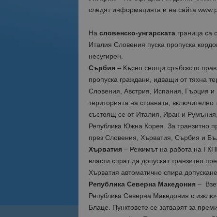
следят информацията и на сайта www.po
На
словенско-унгарската
граница са 
Италия Словения пуска пропуска кордо
несугирен.
Сърбия
– Късно снощи сръбското прави
пропуска граждани, идващи от тяхна т
Словения, Австрия, Испания, Гърция и
територията на страната, включително 
състоящ се от Италия, Иран и Румъния,
Република Южна Корея. За транзитно 
през Словения, Хърватия, Сърбия и Бъ
Хърватия
– Режимът на работа на ГКПП
власти спрат да допускат транзитно пр
Хърватия автоматично спира допусканет
Република Северна Македония
– Взет
Република Северна Македония с изключ
Блаце. Пунктовете се затварят за прем