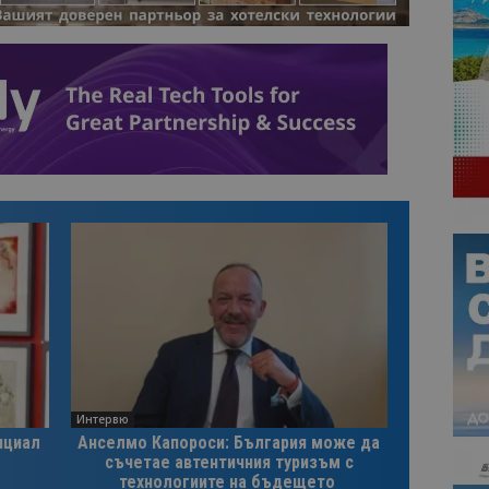
Интервю
нциал
Анселмо Капороси: България може да
съчетае автентичния туризъм с
технологиите на бъдещето