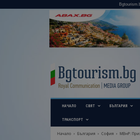
Bgtourism.
B
g
t
o
u
r
i
НАЧАЛО
СВЯТ
БЪЛГАРИЯ
s
m
.
ТРАНСПОРТ
b
g
Начало
България
София
МВнР: При
–