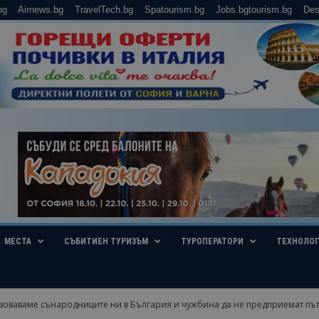
bg
Airnews.bg
TravelTech.bg
Spatourism.bg
Jobs.bgtourism.bg
Des
МЕСТА
СЪБИТИЕН ТУРИЗЪМ
ТУРОПЕРАТОРИ
ТЕХНОЛО
зоваваме сънародниците ни в България и чужбина да не предприемат пъ