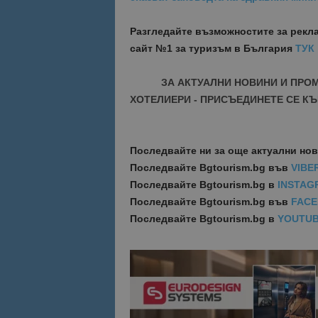
Разгледайте възможностите за рекл
Име
Име
сайт №1 за туризъм в България
ТУК
sc_is_visitor_uniq
is_visitor_unique
ЗА АКТУАЛНИ НОВИНИ И ПРО
ХОТЕЛИЕРИ - ПРИСЪЕДИНЕТЕ СЕ КЪ
is_unique
Последвайте ни за още актуални но
_ga_B09EBBY8PY
Последвайте
Bgtourism.bg във
VIBE
Последвайте
Bgtourism.bg в
INSTAG
_ga_WXPDN4HSCV
Последвайте
Bgtourism.bg във
FAC
_ga_FK650GXHRZ
Последвайте
Bgtourism.bg в
YOUTU
_ga