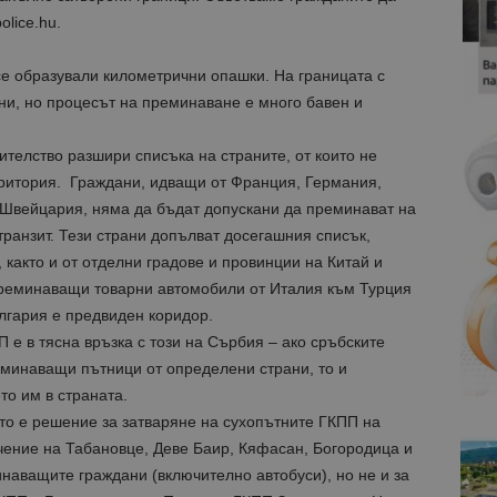
lice.hu.
се образували километрични опашки. На границата с
ни, но процесът на преминаване е много бавен и
телство разшири списъка на страните, от които не
еритория. Граждани, идващи от Франция, Германия,
 Швейцария, няма да бъдат допускани да преминават на
транзит. Тези страни допълват досегашния списък,
 както и от отделни градове и провинции на Китай и
преминаващи товарни автомобили от Италия към Турция
лгария е предвиден коридор.
 е в тясна връзка с този на Сърбия – ако сръбските
еминаващи пътници от определени страни, то и
о им в страната.
о е решение за затваряне на сухопътните ГКПП на
ение на Табановце, Деве Баир, Кяфасан, Богородица и
инаващите граждани (включително автобуси), но не и за