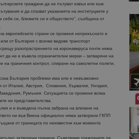
ългарските граждани да не пътуват извън или към
ътувания и да спазват указанията на институциите у
м себе си, близките си и обществото”, съобщиха от
.
 на европейските страни се променя непрекъснато и
 или от България с всички видове транспорт
 срещу разопрастрението на коронавируса почти няма
нт да не е въвела ограничителни мерки – затваряне на
е на граничния контрол, спиране на самолетни полети,
осока България проблеми има или е невъзможно
 от Италия, Австрия, Словения, Хърватия, Унгария,
акедония, Румъния. Ситуацията се променя всяка
ите ни представителства.
алия и е въведена пълна забрана на влизане на
ството ни във Виена официално няма затворени ГКПП
връщани от границата по неизвестни към момента
пълно затворени граници. Съветваме гражданите да