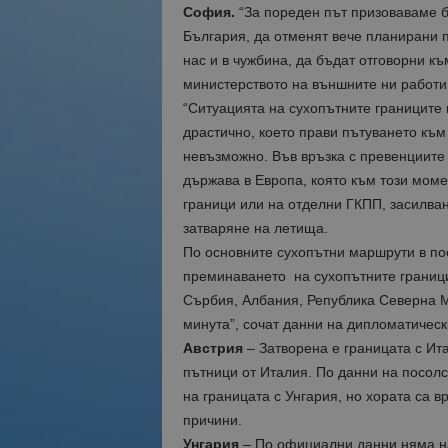
София.
“За пореден път призоваваме б
България, да отменят вече планирани п
нас и в чужбина, да бъдат отговорни къ
министерството на външните ни работи
“Ситуацията на сухопътните границите
драстично, което прави пътуването към
невъзможно. Във връзка с превенциите
държава в Европа, която към този моме
граници или на отделни ГКПП, засилван
затваряне на летища.
По основните сухопътни маршрути в п
преминаването на сухопътните граници
Сърбия, Албания, Република Северна М
минута”, сочат данни на дипломатическ
Австрия
– Затворена е границата с Ит
пътници от Италия. По данни на посол
на границата с Унгария, но хората са 
причини.
Унгария
– По официални данни няма на