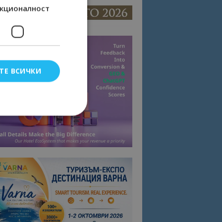
кционалност
ТЕ ВСИЧКИ
елско влизане и
тки.
омните съгласието
квитки на сайта.