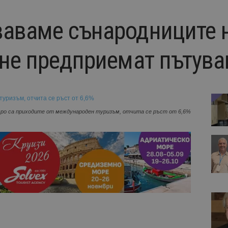
аваме сънародниците н
 не предприемат пътува
евро са приходите от международен туризъм, отчита се ръст от 6,6%