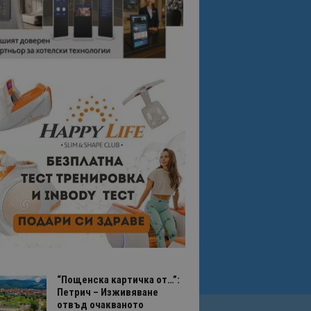
“Пощенска картичка от…”:
Петрич – Изживяване
отвъд очакваното