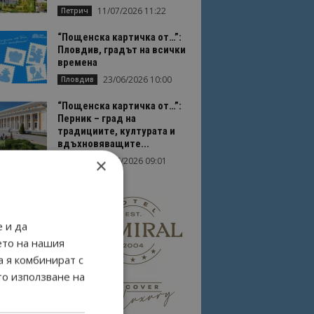
11/07/2026 11:22
Петрич
“Пощенска картичка от…”:
Пловдив, градът на всички
времена
23/06/2026 10:00
Пловдив
“Пощенска картичка от…”:
Перник – град на
традициите, културата и
вдъхновяващите...
×
17/06/2026 09:01
Перник
 и да
ето на нашия
а я комбинират с
то използване на