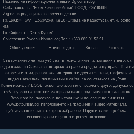
Национална информационна агенция Bgtourism.bg
Собственост на "Роял Комюникейшън" ЕООД, 205185996.
Адрес на редакцията за кореспонденция:
Гр. Добрич, бул. “Добруджа” № 28 (Сграда на Кадастъра), ет. 4, офис
406;
Гр. София, жк “Овча Купел”
Собственик: Руслан Йорданов; Тел.: +359 886 01 53 91
Общи условия
Етичен кодекс
За нас
Контакти
Съдържанието на този уеб сайт и технологиите, използвани в него, са
под закрила на Закона за авторското право и сродните му права. Всички
авторски статии, репортажи, интервюта и други текстови, графични и
видео материали, публикувани в сайта, са собственост на „Роял
Комюникейшън“ ЕООД, освен ако изрично е посочено друго. Допуска се
публикуване на текстови материали само след писмено съгласие на
Bgtourism.bg, посочване на източника и добавяне на линк към
www.bgtourism.bg. Използването на графични и видео материали,
публикувани в сайта, е строго забранено. Нарушителите ще бъдат
санкционирани с цялата строгост на закона.