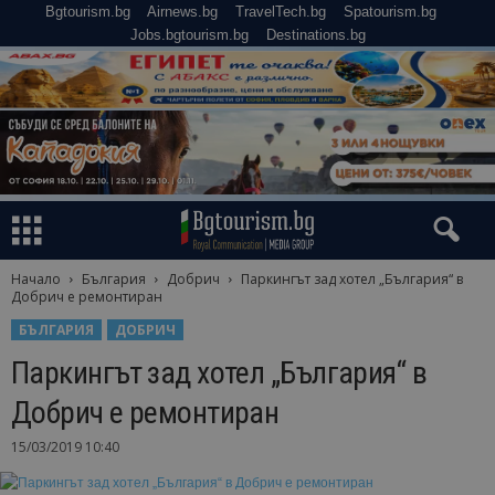
Bgtourism.bg
Airnews.bg
TravelTech.bg
Spatourism.bg
Jobs.bgtourism.bg
Destinations.bg
Начало
България
Добрич
Паркингът зад хотел „България“ в
Добрич е ремонтиран
БЪЛГАРИЯ
ДОБРИЧ
Паркингът зад хотел „България“ в
Добрич е ремонтиран
15/03/2019 10:40