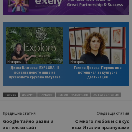
Интервю
Интервю
Диана Благоева: EXPLORA III
Галина Декова: Перник има
показва новото лице на
потенциал за културна
луксозното круизно пътуване
дестинация
ТАГОВЕ
ДОБРИЧ
ПАРКИНГ
РЕМОНТ НА ПАРКИНГ
ХОТЕЛ БЪЛГАРИЯ
Предишна статия
Следваща статия
Google тайно разви и
С много любов и с вкус
хотелски сайт
към Италия празнуваме