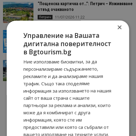
“Пощенска картичка от…”: Петрич – Изживяване
отвъд очакваното
11/07/2026 11:22
Петрич
×
“Пощенска картичка от…”: Пловдив, градът на
Управление на Вашата
всички времена
дигитална поверителност
23/06/2026 10:00
Пловдив
в Bgtourism.bg
Ние използваме бисквитки, за да
“Пощенска картичка от…”: Перник – град на
традициите, културата и вдъхновяващите...
персонализираме съдържанието,
рекламите и да анализираме нашия
17/06/2026 09:01
Перник
трафик. Също така споделяме
информация за използването на нашия
сайт от ваша страна с нашите
партньори за реклама и анализи, които
може да я комбинират с друга
информация, която сте им
предоставили или която са събрали от
вашето използване на техните услуги.