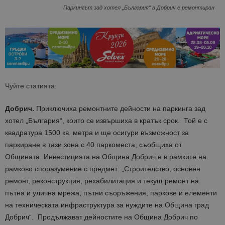
Паркингът зад хотел „България“ в Добрич е ремонтиран
Чуйте статията:
Добрич.
Приключиха ремонтните дейности на паркинга зад
хотел „България“, които се извършиха в кратък срок. Той е с
квадратура 1500 кв. метра и ще осигури възможност за
паркиране в тази зона с 40 паркоместа, съобщиха от
Общината. Инвестицията на Община Добрич е в рамките на
рамково споразумение с предмет: „Строителство, основен
ремонт, реконструкция, рехабилитация и текущ ремонт на
пътна и улична мрежа, пътни съоръжения, паркове и елементи
на техническата инфраструктура за нуждите на Община град
Добрич“. Продължават дейностите на Община Добрич по