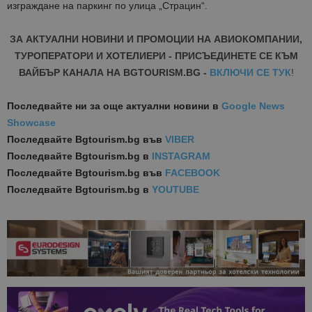
изграждане на паркинг по улица „Страцин“.
ЗА АКТУАЛНИ НОВИНИ И ПРОМОЦИИ НА АВИОКОМПАНИИ,
ТУРОПЕРАТОРИ И ХОТЕЛИЕРИ - ПРИСЪЕДИНЕТЕ СЕ КЪМ
ВАЙБЪР КАНАЛА НА BGTOURISM.BG -
ВКЛЮЧИ СЕ ТУК
!
Последвайте ни за още актуални новини
в
Google News
Showcase
Последвайте
Bgtourism.bg във
VIBER
Последвайте
Bgtourism.bg в
INSTAGRAM
Последвайте
Bgtourism.bg във
FACEBOOK
Последвайте
Bgtourism.bg в
YOUTUBE