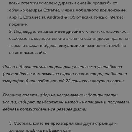
всеки хотелски комплекс директни онлайн продажби от
облачно базиран Extranet,
и
чрез мобилн
ото приложение
appTL Extranet за Android & iOS
от всяка точка с Internet
покритие
Индивидуален
адаптивен дизайн
с клиентска насоченост,
съобразен с корпоративната визия на сайта, дефиниране на
търсене възрастни/деца, визуализиран изцяло от TravelLine
на хотелския сайта
Лесни и бързи стъпки за резервация от всяко устройство
(настройва се към всякакви екрани на компютри, таблети и
смартфони) при избор от над 22 езикови и валутни версии
Гостите правят избор на настаняване и допълнителни
услуги, избират предпочитан метод на плащане и получават
веднага потвърждение за резервацията.
Система, която
не прехвърля
към други страници и
запазва трафика на Вашия сайт