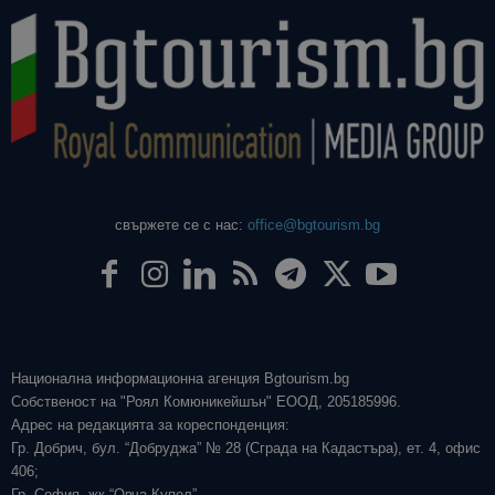
свържете се с нас:
office@bgtourism.bg
Национална информационна агенция Bgtourism.bg
Собственост на "Роял Комюникейшън" ЕООД, 205185996.
Адрес на редакцията за кореспонденция:
Гр. Добрич, бул. “Добруджа” № 28 (Сграда на Кадастъра), ет. 4, офис
406;
Гр. София, жк “Овча Купел”