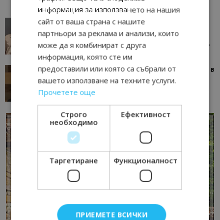
информация за използването на нашия
сайт от ваша страна с нашите
AI в туризма: защо камериерка може да се
окаже по-трудна за...
партньори за реклама и анализи, които
05/08/2026 08:28
може да я комбинират с друга
AI Travel Economy с Елица Стоилова
информация, която сте им
предоставили или която са събрали от
Тим Браун: Хотелите губят пари заради грешки в
данните и липсващи...
вашето използване на техните услуги.
13/07/2026 09:02
Прочетете още
AI Travel Economy с Елица Стоилова
Строго
Ефективност
необходимо
Таргетиране
Функционалност
ПРИЕМЕТЕ ВСИЧКИ