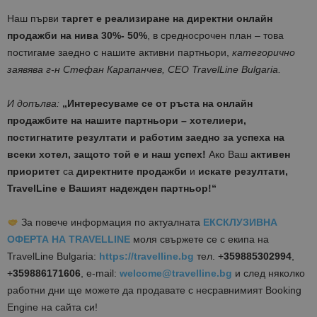
Наш първи
таргет е реализиране на директни онлайн
продажби
на нива
30%-
5
0%
, в средносрочен план – това
постигаме заедно с нашите активни партньори,
к
атегорично
заявява
г-н Стефан Карапанчев, CEO TravelLine Bulgaria.
И допълва:
„Интересуваме се от ръста на онлайн
продажбите на нашите партньори – хотелиери,
постигнатите резултати и работим заедно за успеха на
всеки хотел, защото той е и наш успех!
Ако Ваш
активен
приоритет
са
директните продажби
и
искате резултати,
TravelLine e
Вашият надежден партньор!“
За повече информация по актуалната
ЕКСКЛУЗИВНА
ОФЕРТА НА TRAVELLINE
моля свържете се с екипа на
TravelLine Bulgaria:
https://travelline.bg
тел. +
359
8
85302994
,
+
359886171606
, е-mail:
welcome@travelline.bg
и след няколко
работни дни ще можете да продавате с несравнимият Booking
Engine на сайта си!