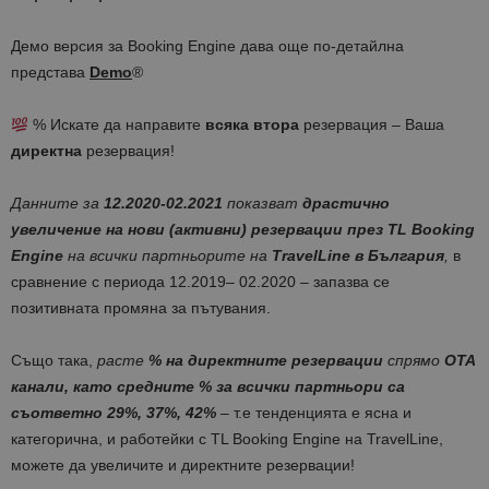
Демо версия за Booking Engine дава още по-детайлна
представа
Demo
®
% Искате да направите
всяка втора
резервация – Ваша
директна
резервация!
Данните за
12.2020-02.2021
показват
драстично
увеличение на нови
(активни) резервации през
TL Booking
Engine
на всички партньорите на
TravelLine
в България
,
в
сравнение с периода 12.2019– 02.2020 – запазва се
позитивната промяна за пътувания.
Също така,
расте
% на директните резервации
спрямо
ОТА
канали, като средните % за всички партньори са
съответно 29%, 37%, 42%
–
т.е тенденцията е ясна и
категорична, и работейки с TL Booking Engine на TravelLine,
можете да увеличите и директните резервации!