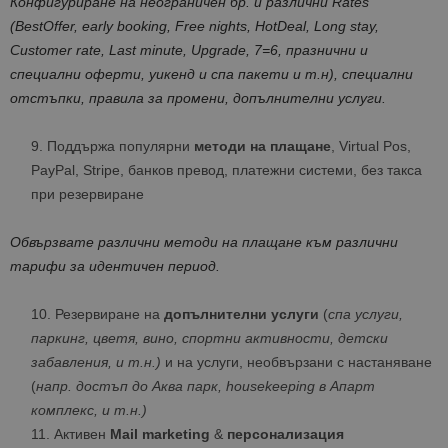
К
онфигуриране на
неограничен
бр.
и
различни Rates
(BestOffer, early booking, Free nights, HotDeal, Long stay,
Customer rate,
Last minute, Upgrade, 7=6, празнични и
специални оферти
,
уикенд и спа пакет
и и т.н
),
специални
отстъпки
, правила за промени, допълнителни услуги
.
Поддържа популярни
методи на плащане
, Virtual Pos,
PayPal, Stripe, банков превод, платежни системи, без такса
при резервиране
Обвързвате различни методи на плащане към различни
тарифи за идентичен период.
Резервиране на
допълнителни услуги
(
спа услуги,
паркинг, цветя, вино, спортни активности, детски
забавления, и т.н.)
и на услуги, необвързани с настаняване
(
напр. достъп до Аква парк,
housekeeping
в Апарт
комплекс, и т.н.)
Активен
Mail marketing
&
персонализация