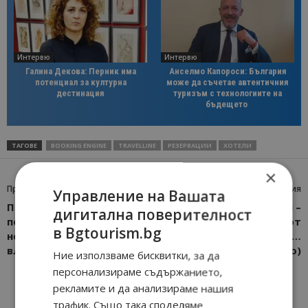
Интервю
Интервю
Галина Декова: Перник има
Анселмо Капороси: България
потенциал за културна
може да съчетае автентичния
дестинация
туризъм с технологиите на
бъдещето
ТАГОВЕ
BOOKING ENGINE
TRAVELLINE
РЕЗЕРВАЦИИ
ХОТЕЛИ
×
Предишна статия
Следваща статия
Управление на Вашата
Португалия въвежда от
Катарино СПА Хотел –
дигитална поверителност
полунощ изискване за
вдъхновени от
в Bgtourism.bg
негативен PCR при
природата…
влизане в страната
(снимки+видео)
Ние използваме бисквитки, за да
персонализираме съдържанието,
рекламите и да анализираме нашия
трафик. Също така споделяме