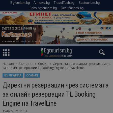
Bgtourism.bg
Airnews.bg
TravelTech.bg
Spatourism.bg
Jobs.bgtourism.bg
Destinations.bg
Начало
България
София
Директни резервации чрез системата
за онлайн резервации TL Booking Engine на TravelLine
БЪЛГАРИЯ
СОФИЯ
Директни резервации чрез системата
за онлайн резервации TL Booking
Engine на TravelLine
15/02/2021 11:34