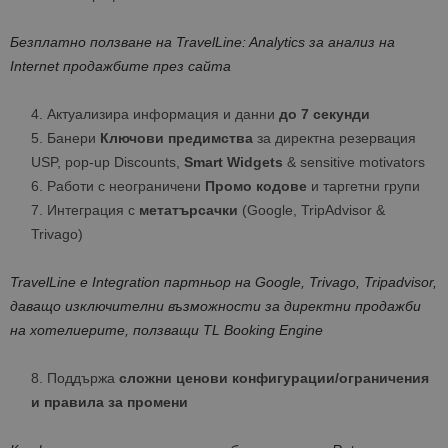
Безплатно ползване на TravelLine: Analytics за анализ на
Internet продажбите през сайта
Актуализира информация и данни
до 7 секунди
Банери
Ключови предимства
за директна резервация
USP, pop-up Discounts,
Smart Widgets
& sensitive motivators
Работи с неограничени
Промо кодове
и таргетни групи
Интеграция с
метатърсачки
(Google, TripAdvisor &
Trivago)
TravelLine е Integration партньор на Google
,
Trivago, Tripadvisor,
даващо изключителни възможности за директни продажби
на хотелиерите, ползващи TL Booking Engine
Поддържа
сложни ценови конфигурации/ограничения
и правила за промени