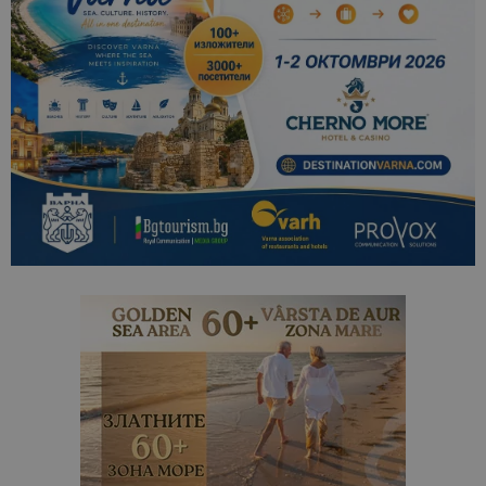
данни за
посетители
сесии и
кампании 
отчетите з
анализ на
сайтовете.