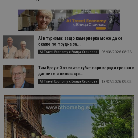
AI в туризма: защо камериерка може да се
окаже по-трудна за...
05/08/2026 08:28
AI Travel Economy с Елица Стоилова
Тим Браун: Хотелите губят пари заради грешки в
данните и липсващи...
13/07/2026 09:02
AI Travel Economy с Елица Стоилова