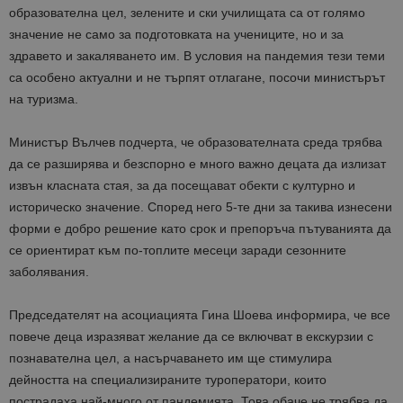
образователна цел, зелените и ски училищата са от голямо
значение не само за подготовката на учениците, но и за
здравето и закаляването им. В условия на пандемия тези теми
са особено актуални и не търпят отлагане, посочи министърът
на туризма.
Министър Вълчев подчерта, че образователната среда трябва
да се разширява и безспорно е много важно децата да излизат
извън класната стая, за да посещават обекти с културно и
историческо значение. Според него 5-те дни за такива изнесени
форми е добро решение като срок и препоръча пътуванията да
се ориентират към по-топлите месеци заради сезонните
заболявания.
Председателят на асоциацията Гина Шоева информира, че все
повече деца изразяват желание да се включват в екскурзии с
познавателна цел, а насърчаването им ще стимулира
дейността на специализираните туроператори, които
пострадаха най-много от пандемията. Това обаче не трябва да