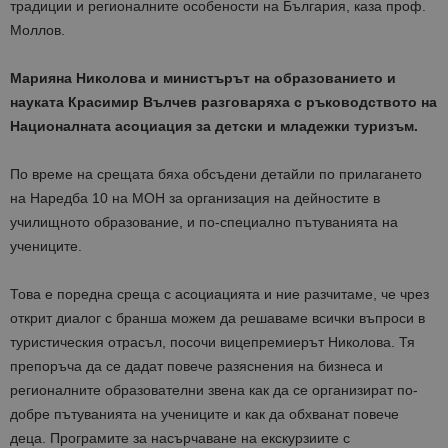
традиции и регионалните особености на България, каза проф.
Моллов.
Марияна Николова и министърът на образованието и
науката Красимир Вълчев разговаряха с ръководството на
Националната асоциация за детски и младежки туризъм.
По време на срещата бяха обсъдени детайли по прилагането
на Наредба 10 на МОН за организация на дейностите в
училищното образование, и по-специално пътуванията на
учениците.
Това е поредна среща с асоциацията и ние разчитаме, че чрез
открит диалог с бранша можем да решаваме всички въпроси в
туристическия отрасъл, посочи вицепремиерът Николова. Тя
препоръча да се дадат повече разяснения на бизнеса и
регионалните образователни звена как да се организират по-
добре пътуванията на учениците и как да обхванат повече
деца. Програмите за насърчаване на екскурзиите с