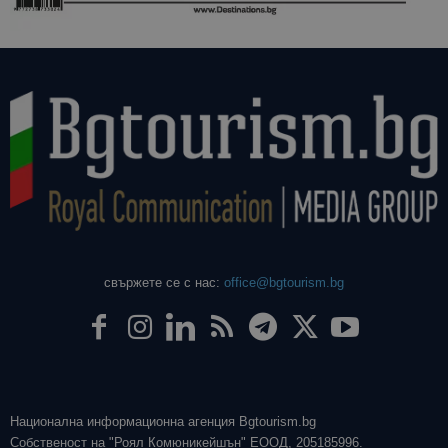
свържете се с нас:
office@bgtourism.bg
Национална информационна агенция Bgtourism.bg
Собственост на "Роял Комюникейшън" ЕООД, 205185996.