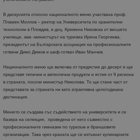
В дискусията относно националното меню участваха проф.
Пламен Моллов – ректор на Университета по хранителни
технологии в Пловдив, и доц. Кремена Никовска от висшето
училище, зам.-министърът на туризма Ирена Георгиева,
президентът на Българската асоциация на професионалните
готвачи Димо Димов и шеф-готвач Иван Манчев.
Националното меню ще включва от предястие до десерт и ще
представя типични и автентични продукти и ястия от 9 региона
в страната, посочи министър Николова. То ще стане част от
представата за страната ни като атрактивна целогодишна
дестинация.
Менюто се създава със съдействието на университета и се
базира на селекция, проведена от него съвместно с
професионалните гимназии по туризъм и браншовите
организации. Така чрез храната ще се изтъкнат кулинарните