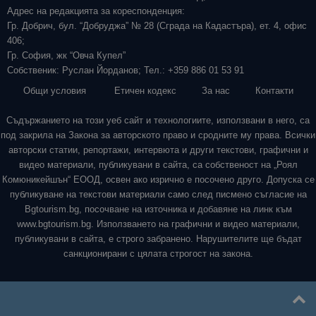
Адрес на редакцията за кореспонденция:
Гр. Добрич, бул. “Добруджа” № 28 (Сграда на Кадастъра), ет. 4, офис
406;
Гр. София, жк “Овча Купел”
Собственик: Руслан Йорданов; Тел.: +359 886 01 53 91
Общи условия
Етичен кодекс
За нас
Контакти
Съдържанието на този уеб сайт и технологиите, използвани в него, са
под закрила на Закона за авторското право и сродните му права. Всички
авторски статии, репортажи, интервюта и други текстови, графични и
видео материали, публикувани в сайта, са собственост на „Роял
Комюникейшън“ ЕООД, освен ако изрично е посочено друго. Допуска се
публикуване на текстови материали само след писмено съгласие на
Bgtourism.bg, посочване на източника и добавяне на линк към
www.bgtourism.bg. Използването на графични и видео материали,
публикувани в сайта, е строго забранено. Нарушителите ще бъдат
санкционирани с цялата строгост на закона.