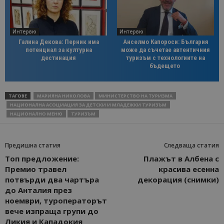
Интервю
Интервю
Галина Декова: Перник има
Анселмо Капороси: България
потенциал за културна
може да съчетае автентичния
дестинация
туризъм с технологиите на
бъдещето
ТАГОВЕ
МАРИЯНА НИКОЛОВА
МИНИСТЕРСТВО НА ТУРИЗМА
НАЦИОНАЛНА АСОЦИАЦИЯ ЗА ДЕТСКИ И МЛАДЕЖКИ ТУРИЗЪМ
НАЦИОНАЛНО МЕНЮ
ТУРИЗЪМ
Предишна статия
Следваща статия
Топ предложение:
Плажът в Албена с
Премио травел
красива есенна
потвърди два чартъра
декорация (снимки)
до Анталия през
ноември, туроператорът
вече изпраща групи до
Ликия и Кападокия