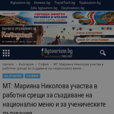
Bgtourism.bg
Airnews.bg
TravelTech.bg
Spatourism.bg
Jobs.bgtourism.bg
Destinations.bg
Начало
България
София
МТ: Марияна Николова участва в
работни срещи за създаване на национално меню...
БЪЛГАРИЯ
СОФИЯ
МТ: Марияна Николова участва в
работни срещи за създаване на
национално меню и за ученическите
пътувания