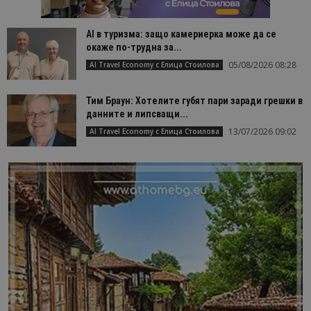
AI в туризма: защо камериерка може да се
окаже по-трудна за...
05/08/2026 08:28
AI Travel Economy с Елица Стоилова
Тим Браун: Хотелите губят пари заради грешки в
данните и липсващи...
13/07/2026 09:02
AI Travel Economy с Елица Стоилова