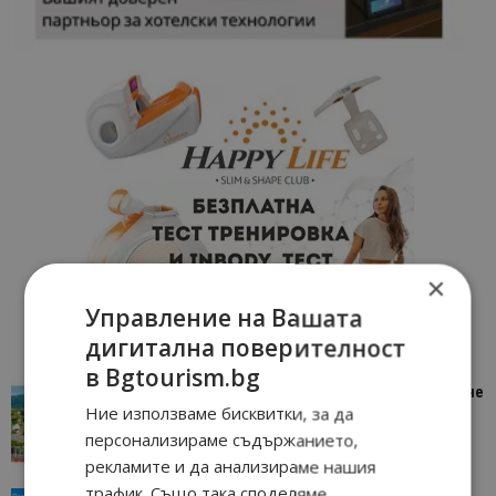
×
Управление на Вашата
дигитална поверителност
в Bgtourism.bg
“Пощенска картичка от…”: Петрич – Изживяване
Ние използваме бисквитки, за да
отвъд очакваното
персонализираме съдържанието,
11/07/2026 11:22
Петрич
рекламите и да анализираме нашия
трафик. Също така споделяме