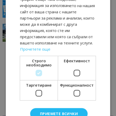
“Пощенска картичка от…”: Пловдив, градът на
информация за използването на нашия
всички времена
сайт от ваша страна с нашите
23/06/2026 10:00
Пловдив
партньори за реклама и анализи, които
може да я комбинират с друга
“Пощенска картичка от…”: Перник – град на
информация, която сте им
традициите, културата и вдъхновяващите...
предоставили или която са събрали от
17/06/2026 09:01
Перник
вашето използване на техните услуги.
Прочетете още
Строго
Ефективност
необходимо
Таргетиране
Функционалност
ПРИЕМЕТЕ ВСИЧКИ