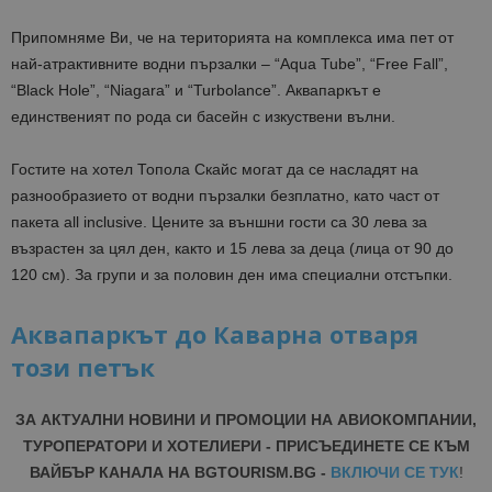
Припомняме Ви, че на територията на комплекса има пет от
най-атрактивните водни пързалки – “Aqua Tube”, “Free Fall”,
“Black Hole”, “Niagara” и “Turbolance”. Аквапаркът е
единственият по рода си басейн с изкуствени вълни.
Гостите на хотел Топола Скайс могат да се насладят на
разнообразието от водни пързалки безплатно, като част от
пакета all inclusive. Цените за външни гости са 30 лева за
възрастен за цял ден, както и 15 лева за деца (лица от 90 до
120 см). За групи и за половин ден има специални отстъпки.
Аквапаркът до Каварна отваря
този петък
ЗА АКТУАЛНИ НОВИНИ И ПРОМОЦИИ НА АВИОКОМПАНИИ,
ТУРОПЕРАТОРИ И ХОТЕЛИЕРИ - ПРИСЪЕДИНЕТЕ СЕ КЪМ
ВАЙБЪР КАНАЛА НА BGTOURISM.BG -
ВКЛЮЧИ СЕ ТУК
!