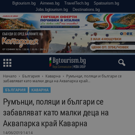
Bgtourism.bg
Airnews.bg
TravelTech.bg
Spatourism.bg
Jobs.bgtourism.bg
Destinations.bg
Начало
България
Каварна
Румънци, поляци и българи се
забавляват като малки деца на Аквапарка край...
БЪЛГАРИЯ
КАВАРНА
Румънци, поляци и българи се
забавляват като малки деца на
Аквапарка край Каварна
14/06/2019 14:14