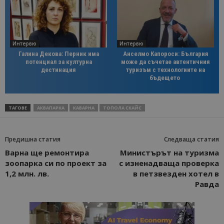
Интервю
Интервю
Галина Декова: Перник има
Анселмо Капороси: България
потенциал за културна
може да съчетае автентичния
дестинация
туризъм с технологиите на
бъдещето
ТАГОВЕ
АКВАПАРКА
КАВАРНА
ТОПОЛА СКАЙС
Предишна статия
Следваща статия
Варна ще ремонтира
Министърът на туризма
зоопарка си по проект за
с изненадваща проверка
1,2 млн. лв.
в петзвезден хотел в
Равда