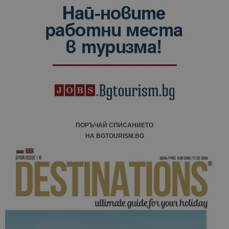
данни за
посетители
сесии и
кампании 
отчетите з
анализ на
сайтовете.
ПОРЪЧАЙ СПИСАНИЕТО
НА BGTOURISM.BG