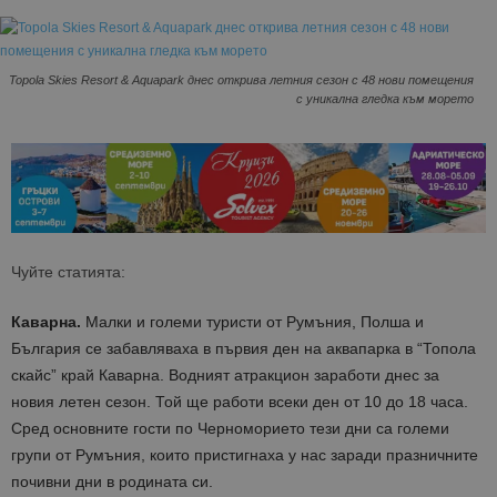
Topola Skies Resort & Aquapark днес открива летния сезон с 48 нови помещения
с уникална гледка към морето
Чуйте статията:
Каварна.
Малки и големи туристи от Румъния, Полша и
България се забавляваха в първия ден на аквапарка в “Топола
скайс” край Каварна. Водният атракцион заработи днес за
новия летен сезон. Той ще работи всеки ден от 10 до 18 часа.
Сред основните гости по Черноморието тези дни са големи
групи от Румъния, които пристигнаха у нас заради празничните
почивни дни в родината си.