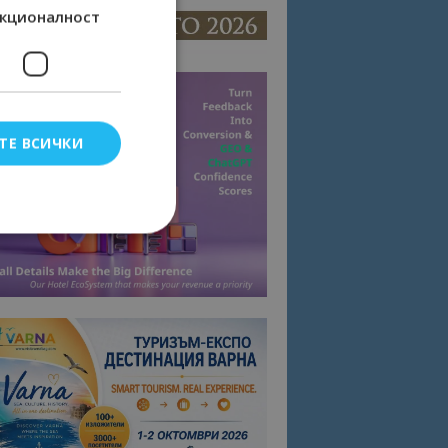
кционалност
ТЕ ВСИЧКИ
елско влизане и
тки.
омните съгласието
квитки на сайта.