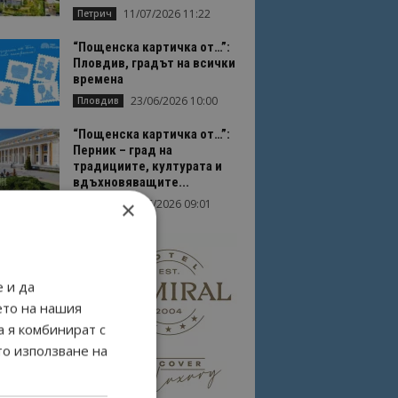
11/07/2026 11:22
Петрич
“Пощенска картичка от…”:
Пловдив, градът на всички
времена
23/06/2026 10:00
Пловдив
“Пощенска картичка от…”:
Перник – град на
традициите, културата и
вдъхновяващите...
×
17/06/2026 09:01
Перник
 и да
ето на нашия
а я комбинират с
то използване на