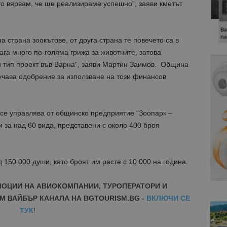
то вярвам, че ще реализираме успешно”, заяви кметът
 страна зоокътове, от друга страна те повечето са в
га много по-голяма грижа за животните, затова
 тип проект във Варна”, заяви Мартин Заимов. Община
учава одобрение за използване на този финансов
 се управлява от общинско предприятие “Зоопарк –
и за над 60 вида, представени с около 400 броя
 150 000 души, като броят им расте с 10 000 на година.
МОЦИИ НА АВИОКОМПАНИИ, ТУРОПЕРАТОРИ И
М ВАЙБЪР КАНАЛА НА BGTOURISM.BG -
ВКЛЮЧИ СЕ
ТУК
!