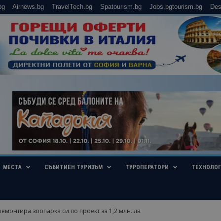
bg
Airnews.bg
TravelTech.bg
Spatourism.bg
Jobs.bgtourism.bg
Des
МЕСТА
СЪБИТИЕН ТУРИЗЪМ
ТУРОПЕРАТОРИ
ТЕХНОЛО
емонтира зоопарка си по проект за 1,2 млн. лв.