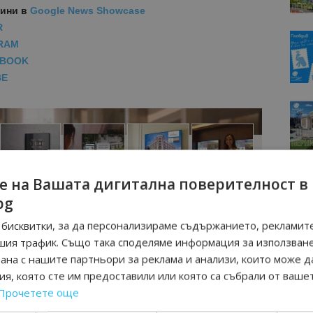
вини
в
Google News Showcase
R
RAM
EBOOK
BE
е на Вашата дигитална поверителност в
bg
бисквитки, за да персонализираме съдържанието, рекламите
шия трафик. Също така споделяме информация за използван
рана с нашите партньори за реклама и анализи, които може д
я, която сте им предоставили или която са събрали от ваше
Прочетете още