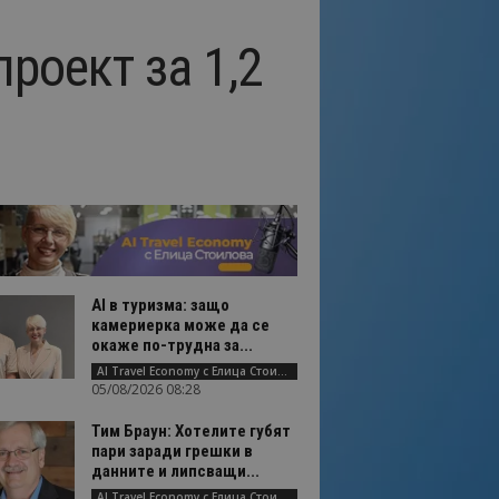
роект за 1,2
AI в туризма: защо
камериерка може да се
окаже по-трудна за...
AI Travel Economy с Елица Стоилова
05/08/2026 08:28
Тим Браун: Хотелите губят
пари заради грешки в
данните и липсващи...
AI Travel Economy с Елица Стоилова