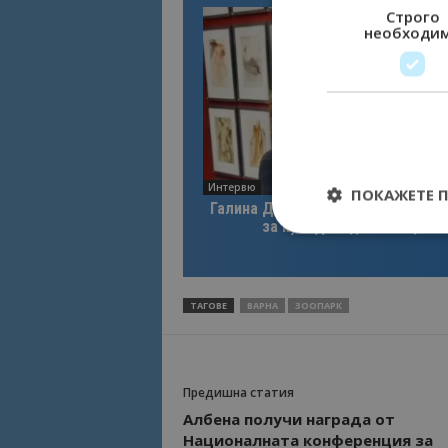
Строго
необходи
Интервю
ПОКАЖЕТЕ 
Галина Декова: Перник има поте
за културна дестинация
ТАГОВЕ
ВАРНА
ЗООПАРК
Строго необходимит
управление на акау
Име
Предишна статия
cookie_notice_acc
Албена получи награда от
Националната конференция за