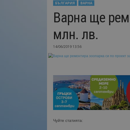
БЪЛГАРИЯ
ВАРНА
Н
Варна ще ремо
а
й
-
млн. лв.
в
а
ж
14/06/2019 13:56
н
о
т
о
о
т
т
у
р
и
з
м
Чуйте статията:
а
!