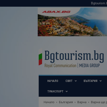
Bgtourism.
B
g
t
o
u
r
i
НАЧАЛО
СВЯТ
БЪЛГАРИЯ
s
m
.
ТРАНСПОРТ
b
g
Начало
България
Варна
Варна ще р
–