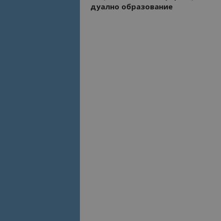
дуално образование
Име
Име
sc_is_visitor_uniq
is_visitor_unique
is_unique
_ga_B09EBBY8PY
_ga_WXPDN4HSCV
_ga_FK650GXHRZ
_ga