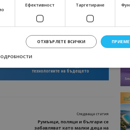
Ефективност
Таргетиране
Фун
мо
ОТХВЪРЛЕТЕ ВСИЧКИ
ПРИЕМЕ
Интервю
ПОДРОБНОСТИ
нциал
Анселмо Капороси: България може да
съчетае автентичния туризъм с
технологиите на бъдещето
Строго необходимо
Ефективност
Таргетиране
Функционалност
е бисквитки позволяват основната функционалност на уебсайта, като потребит
нта. Уебсайтът не може да се използва правилно без строго необходими бискви
Доставчик
/
Валиден
Описание
Домейн
до
Следваща статия
epted
lisandraramos.com
7 дни
Тази бисквитка се използва, за да зап
bgtourism.bg
на потребителя за използването на бис
Румънци, поляци и българи се
забавляват като малки деца на