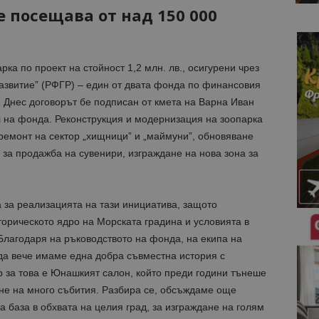
е посещава от над 150 000
а по проект на стойност 1,2 млн. лв., осигурени чрез
азвитие” (РФГР) – един от двата фонда по финансовия
 Днес договорът бе подписан от кмета на Варна Иван
 на фонда. Реконструкция и модернизация на зоопарка
ремонт на сектор „хищници” и „маймуни”, обновяване
 за продажба на сувенири, изграждане на нова зона за
 за реализацията на тази инициатива, защото
торическото ядро на Морската градина и условията в
Благодаря на ръководството на фонда, на екипа на
да вече имаме една добра съвместна история с
 за това е Юнашкият салон, който преди години тънеше
ане на много събития. Разбира се, обсъждаме още
а база в обхвата на целия град, за изграждане на голям