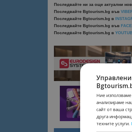
Последвайте ни за още актуални но
Последвайте
Bgtourism.bg във
VIBE
Последвайте
Bgtourism.bg в
INSTAG
Последвайте
Bgtourism.bg във
FAC
Последвайте
Bgtourism.bg в
YOUTU
Управлени
Bgtourism.
Ние използваме 
анализираме на
сайт от ваша ст
друга информаци
техните услуги.