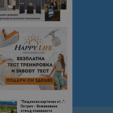
“Пощенска картичка от…”:
Петрич – Изживяване
отвъд очакваното