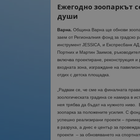
Ежегодно зоопаркът с
души
Варна.
Община Варна ще обнови зоопарк
заем от Регионалния фонд за градско р
инструмент JESSICA, и Експресбанк АД.
Портних и Мартин Заимов, ръководител
включва проектиране, реконструкция и 
входната зона, изграждане на павилион
отдих с детска площадка.
„Радвам се, че сме на финалната права
зоологическата градина се намира в ис
нея трябва да бъдат на нужното ниво. 
зоопарка за положените усилия. С фон
успешно реализирани проекти – пример
в разруха, а днес е център за провежд
проекти – за обновяването на спортнат