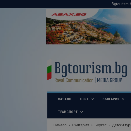
Bgtourism.
B
g
t
o
u
r
i
НАЧАЛО
СВЯТ
БЪЛГАРИЯ
s
m
.
ТРАНСПОРТ
b
g
Начало
България
Бургас
Датски тури
–