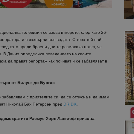
ционална телевизия се озова в морето, след като 26-
опоратора и я захвърли във водата. С това той най-
след като преди броени дни те размахаха пръст, че
я. В Дания определиха поведението на своите
аха да правят репортаж как почиват и се забавляват в
търа от Билунг до Бургас
е забавлявам с приятелите си, да се отпусна и да имам
ият Николай Бах Петерсен пред
DR.DK
.
алдемократите
Расмус Хорн Лангхоф призова