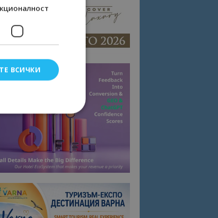
кционалност
ТЕ ВСИЧКИ
елско влизане и
тки.
омните съгласието
квитки на сайта.