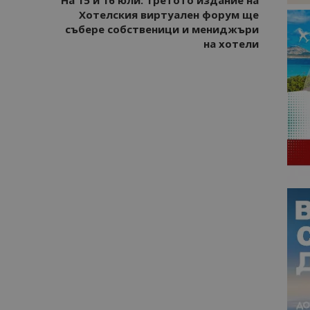
Хотелския виртуален форум ще
събере собственици и мениджъри
на хотели