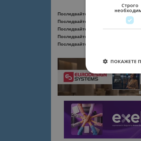
Строго
необходи
Последвайте ни за още актуални но
Последвайте
Bgtourism.bg във
VIBE
Последвайте
Bgtourism.bg в
INSTAG
Последвайте
Bgtourism.bg във
FAC
Последвайте
Bgtourism.bg в
YOUTU
ПОКАЖЕТЕ 
Строго необходимит
управление на акау
Име
cookie_notice_acc