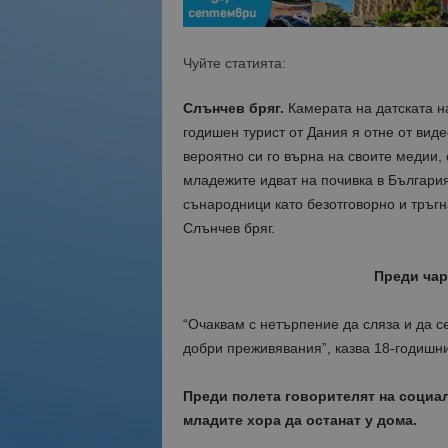
Чуйте статията:
Слънчев бряг.
Камерата на датската на
годишен турист от Дания я отне от виде
вероятно си го върна на своите медии, 
младежите идват на почивка в Българи
сънародници като безотговорно и тръгн
Слънчев бряг.
Преди чар
“Очаквам с нетърпение да сляза и да с
добри преживявания”, казва 18-годишн
Преди полета говорителят на соци
младите хора да останат у дома.