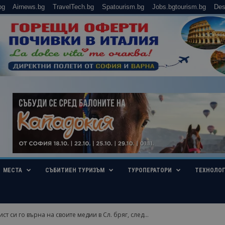
bg
Airnews.bg
TravelTech.bg
Spatourism.bg
Jobs.bgtourism.bg
Des
МЕСТА
СЪБИТИЕН ТУРИЗЪМ
ТУРОПЕРАТОРИ
ТЕХНОЛО
ст си го върна на своите медии в Сл. бряг, след...