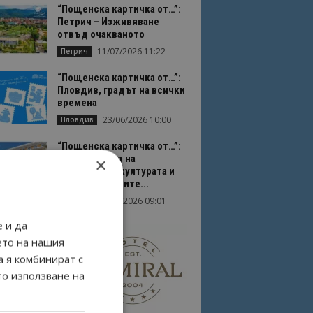
“Пощенска картичка от…”:
Петрич – Изживяване
отвъд очакваното
11/07/2026 11:22
Петрич
“Пощенска картичка от…”:
Пловдив, градът на всички
времена
23/06/2026 10:00
Пловдив
“Пощенска картичка от…”:
Перник – град на
×
традициите, културата и
вдъхновяващите...
17/06/2026 09:01
Перник
 и да
ето на нашия
а я комбинират с
то използване на