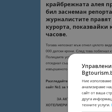
крайбрежната алея пр
бил заснеман репорта
журналистите правят
курорта, показвайки 
часове.
Тогава непознат мъж отнел цялото виде
000 датски крони. След това побягнал 
Полицаите установили извършителят – ок
отседнал също в Слънчев бряг. До моме
Управлени
извършеното деяние, а по случая е об
Bgtourism.
Ние използваме 
Разгледайте възможностите за рекл
анализираме на
сайт №1 за туризъм в България
ТУК
сайт от ваша ст
друга информаци
ЗА АКТУАЛНИ НОВИНИ И ПРО
техните услуги.
ХОТЕЛИЕРИ - ПРИСЪЕДИНЕТЕ СЕ КЪ