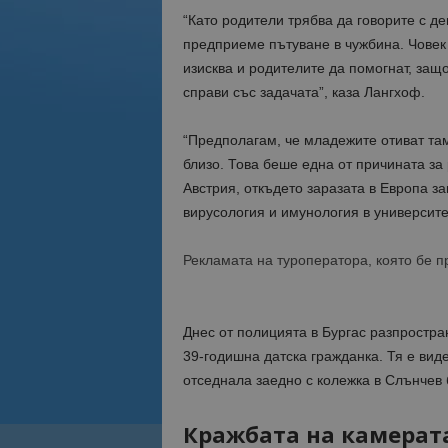
“Като родители трябва да говорите с де
предприеме пътуване в чужбина. Човек 
изисква и родителите да помогнат, защ
справи със задачата”, каза Лангхоф.
“Предполагам, че младежите отиват там,
близо. Това беше една от причината за
Австрия, откъдето заразата в Европа з
вирусология и имунология в университе
Рекламата на туроператора, която бе 
Днес от полицията в Бургас разпростра
39-годишна датска гражданка. Тя е вид
отседнала заедно с колежка в Слънчев 
Кражбата на камерата