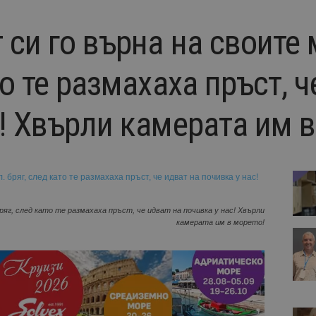
 си го върна на своите 
то те размахаха пръст, ч
! Хвърли камерата им в
яг, след като те размахаха пръст, че идват на почивка у нас! Хвърли
камерата им в морето!