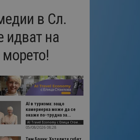
медии в Сл.
е идват на
 морето!
AI в туризма: защо
камериерка може да се
окаже по-трудна за...
AI Travel Economy с Елица Стоилова
05/08/2026 08:28
Тим Браун: Хотелите губят