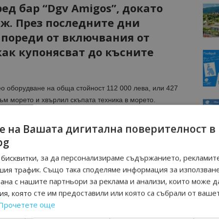
ед бар “Dgv Amigos”, докато
ж. През последните дни
 пореди от включвания от
как купонясват до късните
о оборудване на обща стойност 112 000 лева, или 427
към морето и хвърлил скъпата техника в морето.
азало се, че това е 26-годишен датски турист, който е
нта датчанинът не е дал адекватно обяснение за
е на Вашата дигитална поверителност в
разувано досъдебно производство.
bg
бисквитки, за да персонализираме съдържанието, рекламите
амно и информационно присъствие в новинарски
шия трафик. Също така споделяме информация за използван
рана с нашите партньори за реклама и анализи, които може д
я, която сте им предоставили или която са събрали от ваше
МОЦИИ НА АВИОКОМПАНИИ, ТУРОПЕРАТОРИ И
Прочетете още
М ВАЙБЪР КАНАЛА НА BGTOURISM.BG -
ВКЛЮЧИ СЕ
ТУК
!