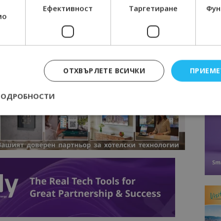
Ефективност
Таргетиране
Фун
мо
вини
в
Google News Showcase
R
RAM
EBOOK
BE
ОТХВЪРЛЕТЕ ВСИЧКИ
ПРИЕМЕ
ПОДРОБНОСТИ
Строго необходимо
Ефективност
Таргетиране
Функционалност
е бисквитки позволяват основната функционалност на уебсайта, като потребит
нта. Уебсайтът не може да се използва правилно без строго необходими бискви
Доставчик
/
Валиден
Описание
Домейн
до
epted
lisandraramos.com
7 дни
Тази бисквитка се използва, за да зап
bgtourism.bg
на потребителя за използването на бис