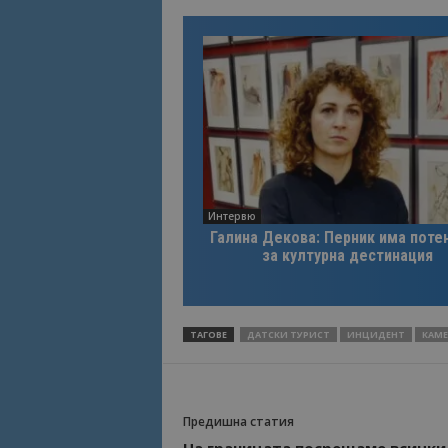
Име
Име
sc_is_visitor_uniq
is_visitor_unique
is_unique
Интервю
_ga_B09EBBY8PY
Галина Декова: Перник има поте
за културна дестинация
_ga_WXPDN4HSCV
_ga_FK650GXHRZ
ТАГОВЕ
ДАТСКИ ТУРИСТ
ИНЦИДЕНТ
КАМЕ
_ga
Предишна статия
На границата посрещаме всички