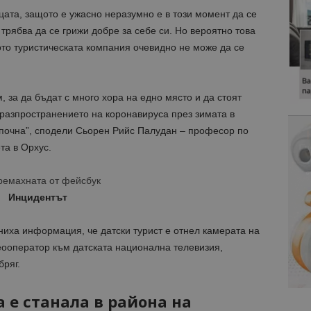
цата, защото е ужасно неразумно е в този момент да се
трябва да се грижи добре за себе си. Но вероятно това
ото туристическата компания очевидно не може да се
 за да бъдат с много хора на едно място и да стоят
 разпространението на коронавируса през зимата в
апочна”, сподели Сьорен Рийс Палудан – професор по
та в Орхус.
премахната от фейсбук
Инцидентът
ниха информация, че датски турист е отнел камерата на
еооператор към датската национална телевизия,
бряг.
 е станала в района на