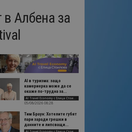
 в Албена за
ival
AI в туризма: защо
камериерка може да се
окаже по-трудна за...
AI Travel Economy с Елица Стоилова
05/08/2026 08:28
Тим Браун: Хотелите губят
пари заради грешки в
данните и липсващи...
AI Travel Economy с Елица Стоилова