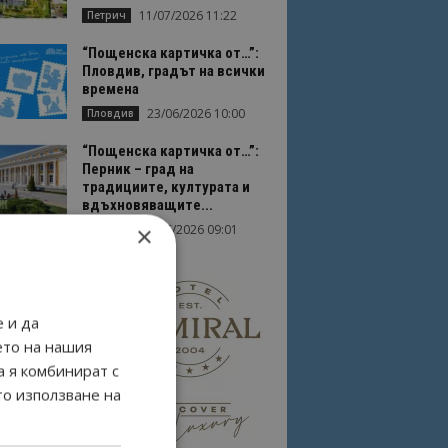
11/07/2026 11:22
Петрич
“Пощенска картичка от…”:
Пловдив, градът на всички
времена
23/06/2026 10:00
Пловдив
“Пощенска картичка от…”:
Перник – град на
традициите, културата и
вдъхновяващите...
×
17/06/2026 09:01
Перник
 и да
ето на нашия
а я комбинират с
то използване на