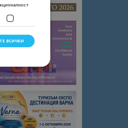
кционалност
ТЕ ВСИЧКИ
елско влизане и
тки.
омните съгласието
квитки на сайта.