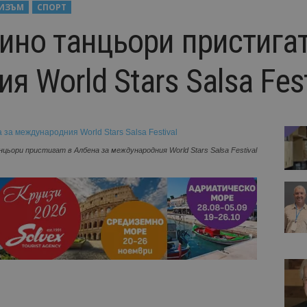
РИЗЪМ
СПОРТ
ино танцьори пристигат
 World Stars Salsa Fest
цьори пристигат в Албена за международния World Stars Salsa Festival