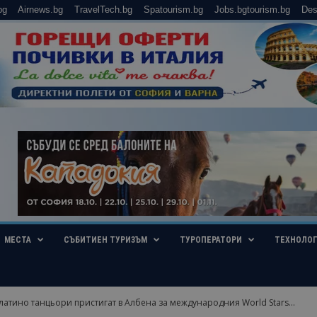
bg
Airnews.bg
TravelTech.bg
Spatourism.bg
Jobs.bgtourism.bg
Des
МЕСТА
СЪБИТИЕН ТУРИЗЪМ
ТУРОПЕРАТОРИ
ТЕХНОЛО
 латино танцьори пристигат в Албена за международния World Stars...