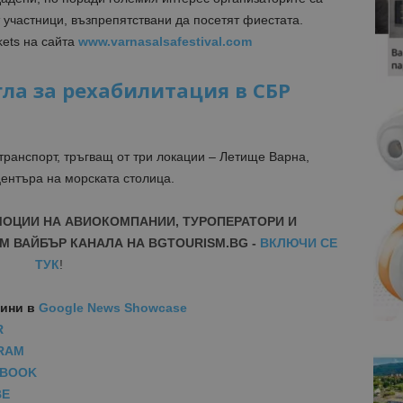
участници, възпрепятствани да посетят фиестата.
kets на сайта
www.varnasalsafestival.com
ла за рехабилитация в СБР
 транспорт, тръгващ от три локации – Летище Варна,
ентъра на морската столица.
МОЦИИ НА АВИОКОМПАНИИ, ТУРОПЕРАТОРИ И
М ВАЙБЪР КАНАЛА НА BGTOURISM.BG -
ВКЛЮЧИ СЕ
ТУК
!
вини
в
Google News Showcase
R
RAM
EBOOK
BE