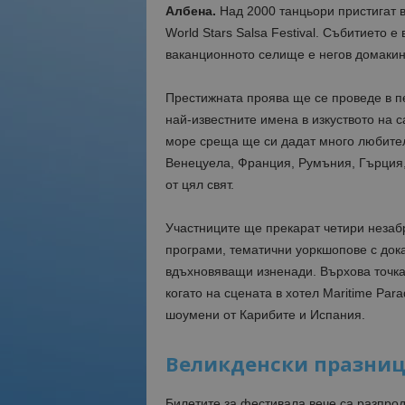
Албена.
Над 2000 танцьори пристигат 
World Stars Salsa Festival. Събитието е
ваканционното селище е негов домакин 
Престижната проява ще се проведе в п
най-известните имена в изкуството на с
море среща ще си дадат много любители
Венецуела, Франция, Румъния, Гърция,
от цял свят.
Участниците ще прекарат четири незаб
програми, тематични уоркшопове с док
вдъхновяващи изненади. Върхова точка
когато на сцената в хотел Maritime Para
шоумени от Карибите и Испания.
Великденски празниц
Билетите за фестивала вече са разпрод