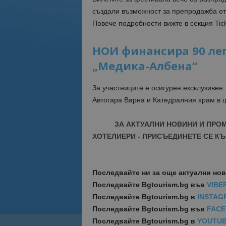
създали възможност за препродажба от 
Повече подробности вижте в секция Tic
НОИ финансира 90 лег
„Медика-Албена“
За участниците е осигурен ексклузивен
Автогара Варна и Катедралния храм в ц
ЗА АКТУАЛНИ НОВИНИ И ПРО
ХОТЕЛИЕРИ - ПРИСЪЕДИНЕТЕ СЕ КЪ
Последвайте ни за още актуални но
Последвайте
Bgtourism.bg във
VIBE
Последвайте
Bgtourism.bg в
INSTAG
Последвайте
Bgtourism.bg във
FAC
Последвайте
Bgtourism.bg в
YOUTU