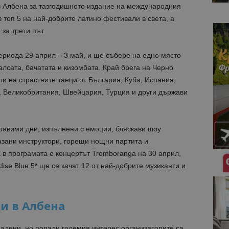
в Албена за тазгодишното издание на международния
 в топ 5 на най-добрите латино фестивали в света, а
за трети път.
ериода 29 април – 3 май, и ще събере на едно място
алсата, бачатата и кизомбата. Край брега на Черно
 на страстните танци от България, Куба, Испания,
 Великобритания, Швейцария, Турция и други държави
равими дни, изпълнени с емоции, бляскави шоу
азани инструктори, горещи нощни партита и
 в програмата е концертът Tromboranga на 30 април,
dise Blue 5* ще се качат 12 от най-добрите музиканти и
и в Албена
адени, но поради големия интерес организаторите са