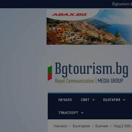
Bgtourism.
B
g
t
o
u
r
i
НАЧАЛО
СВЯТ
БЪЛГАРИЯ
s
m
.
ТРАНСПОРТ
b
g
Начало
България
Балчик
Над 2 000
–