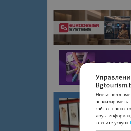
Управлени
Bgtourism.
Ние използваме 
анализираме на
сайт от ваша ст
друга информаци
техните услуги.