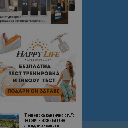
“Пощенска картичка от…”:
Петрич – Изживяване
отвъд очакваното