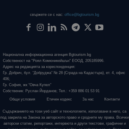
свържете се с нас:
office@bgtourism.bg
Национална информационна агенция Bgtourism.bg
Собственост на "Роял Комюникейшън" ЕООД, 205185996.
Адрес на редакцията за кореспонденция:
Гр. Добрич, бул. “Добруджа” № 28 (Сграда на Кадастъра), ет. 4, офис
406;
Гр. София, жк “Овча Купел”
Собственик: Руслан Йорданов; Тел.: +359 886 01 53 91
Общи условия
Етичен кодекс
За нас
Контакти
Съдържанието на този уеб сайт и технологиите, използвани в него, са
под закрила на Закона за авторското право и сродните му права. Всички
авторски статии, репортажи, интервюта и други текстови, графични и