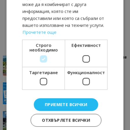
може да я комбинират с друга
информация, която сте им
предоставили или която са събрали от
вашето използване на техните услуги.
Прочетете още
Строго
Ефективност
необходимо
“Пощенска картичка от…”: Петрич – Изживяване
отвъд очакваното
11/07/2026 11:22
Петрич
Таргетиране
Функционалност
“Пощенска картичка от…”: Пловдив, градът на
всички времена
23/06/2026 10:00
Пловдив
ПРИЕМЕТЕ ВСИЧКИ
“Пощенска картичка от…”: Перник – град на
традициите, културата и вдъхновяващите...
ОТХВЪРЛЕТЕ ВСИЧКИ
17/06/2026 09:01
Перник