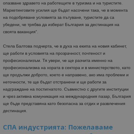
опазване здравето на работещите в туризма и на туристите.
Маркетинговите усилия ще бъдат насочени така, че в момента
на подобряване условията за пътуване, туристите да са
убедени, че трябва да изберат България за дестинация на
своята ваканция“.
Стела Балтова подчерта, че в духа на екипа на новия кабинет,
ще работи в условията на прозрачност, почтеност и
професионализъм. Тя увери, че ще разчита именно на
професионализма на хората в сектора и в министерството, като
ще продължи доброто, което е направено, ако има проблеми и
неточности, те ще бъдат отстранени и ще работи за
надграждане на постигнатото. Съвместно с другите институции
и чрез активна комуникация на международния пазар, България
ще бъде представяна като безопасна за отдих и развлечения
дестинация.
СПА индустрията: Пожелаваме