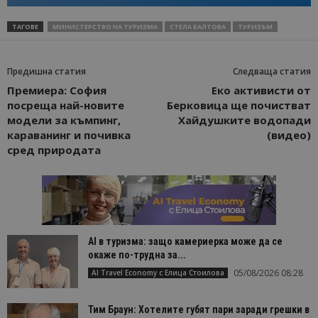
ТАГОВЕ
МИНИСТЕРСТВО НА ТУРИЗМА
СТЕЛА БАЛТОВА
ТУРИЗЪМ
Предишна статия
Следваща статия
Премиера: София
Еко активисти от
посреща най-новите
Берковица ще почистват
модели за къмпинг,
Хайдушките водопади
караванинг и почивка
(видео)
сред природата
AI в туризма: защо камериерка може да се
окаже по-трудна за...
05/08/2026 08:28
AI Travel Economy с Елица Стоилова
Тим Браун: Хотелите губят пари заради грешки в