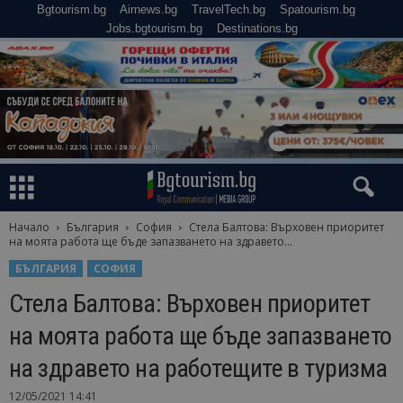
Bgtourism.bg
Airnews.bg
TravelTech.bg
Spatourism.bg
Jobs.bgtourism.bg
Destinations.bg
Начало
България
София
Стела Балтова: Върховен приоритет
на моята работа ще бъде запазването на здравето...
БЪЛГАРИЯ
СОФИЯ
Стела Балтова: Върховен приоритет
на моята работа ще бъде запазването
на здравето на работещите в туризма
12/05/2021 14:41