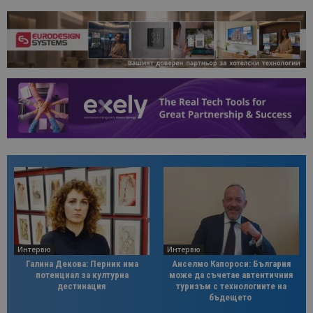
Интервю
Интервю
Галина Декова: Перник има
Анселмо Капороси: България
потенциал за културна
може да съчетае автентичния
дестинация
туризъм с технологиите на
бъдещето