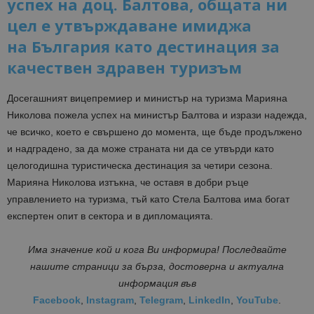
успех на доц. Балтова, общата ни
цел е утвърждаване имиджа
на България като дестинация за
качествен здравен туризъм
Досегашният вицепремиер и министър на туризма Марияна
Николова пожела успех на министър Балтова и изрази надежда,
че всичко, което е свършено до момента, ще бъде продължено
и надградено, за да може страната ни да се утвърди като
целогодишна туристическа дестинация за четири сезона.
Марияна Николова изтъкна, че оставя в добри ръце
управлението на туризма, тъй като Стела Балтова има богат
експертен опит в сектора и в дипломацията.
Има значение кой и кога Ви информира! Последвайте
нашите страници за бърза, достоверна и актуална
информация във
Facebook
,
Instagram
,
Telegram
,
LinkedIn
,
YouTube
.