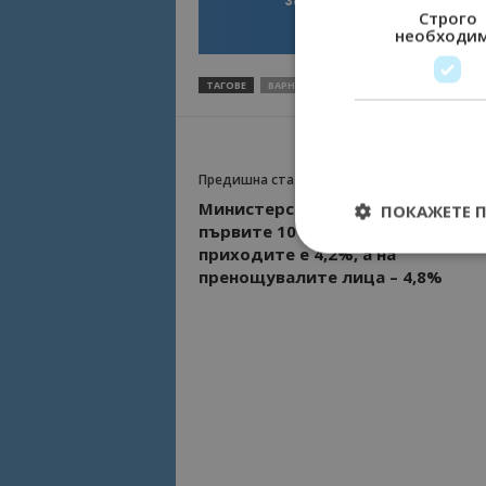
Строго
необходи
ТАГОВЕ
ВАРНА
ЕВРОПЕЙСКИ ГРАД НА СПОРТА
Предишна статия
Министерството на туризма за
ПОКАЖЕТЕ 
първите 10 месеца: Ръстът на
приходите е 4,2%, а на
пренощувалите лица – 4,8%
Строго необходимит
управление на акау
Име
cookie_notice_acc