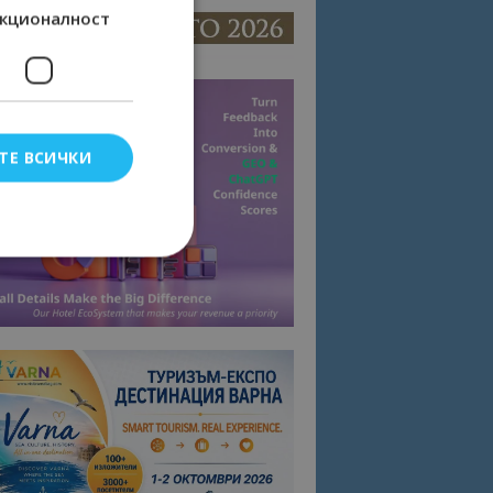
кционалност
ТЕ ВСИЧКИ
елско влизане и
тки.
омните съгласието
квитки на сайта.