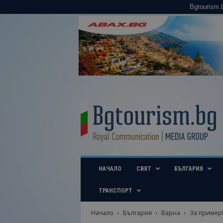
Bgtourism.
B
g
t
o
u
r
i
НАЧАЛО
СВЯТ
БЪЛГАРИЯ
s
m
.
ТРАНСПОРТ
b
g
Начало
България
Варна
За пример!
–