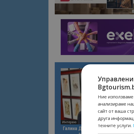
Управлени
Bgtourism.
Ние използваме 
анализираме на
сайт от ваша ст
друга информаци
Интервю
техните услуги.
Галина Декова: Перник има поте
за културна дестинация