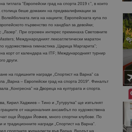
а титлата “Европейски град на спорта 2019 г.”, в които
а столица беше домакин на предквалификации за
 Волейболната лига на нациите; Европейската купа по
Европейското първенство по хандбал за девойки;
с „Лазер”. При огромен интерес преминаха Световните
Masters; Международният лекоатлетически маратон
по художествена гимнастика „Царица Маргарита”;
с на корт от календара на ITF; Международният турнир
го други.
ане на годишните награди „Спортист на Варна” са
ла „Варна – Европейски град на спорта 2019″. Финалът
 зала „Конгресна” на Двореца на културата и спорта.
а, Кирил Хаджиев – Тино и „Тутурутка” ще изпълнят
 грациите от националния ансамбъл по художествена
ючат още Йордан Йовчев, много спортни клубове. По
и и традиционните награди „Спортист на Варна”.
ред спортните журналисти във Варна. Входът на