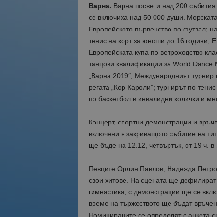
Варна.
Варна посвети над 200 събития н
се включиха над 50 000 души. Морскат
Европейското първенство по футзал; на
тенис на корт за юноши до 16 години; 
Европейската купа по ветроходство кла
танцови квалификации за World Dance 
„Варна 2019″; Международният турнир 
регата „Кор Кароли”; турнирът по тени
по баскетбол в инвалидни колички и мно
Концерт, спортни демонстрации и връчв
включени в закриващото събитие на тит
ще бъде на 12.12, четвъртък, от 19 ч. в
Певците Орлин Павлов, Надежда Петров
свои хитове. На сцената ще дефилират
гимнастика, с демонстрации ще се вкл
време на тържеството ще бъдат връчен
Номинираните се определят с анкета с