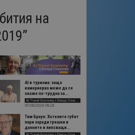
бития на
2019”
AI в туризма: защо
камериерка може да се
окаже по-трудна за...
AI Travel Economy с Елица Стоилова
05/08/2026 08:28
Тим Браун: Хотелите губят
пари заради грешки в
данните и липсващи...
AI Travel Economy с Елица Стоилова