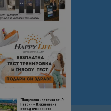
“Пощенска картичка от…”:
Петрич – Изживяване
отвъд очакваното