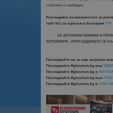
събитието е свободен.
Разгледайте възможностите за рекл
сайт №1 за туризъм в България
ТУК
ЗА АКТУАЛНИ НОВИНИ И ПРО
ХОТЕЛИЕРИ - ПРИСЪЕДИНЕТЕ СЕ КЪ
Последвайте ни за още актуални но
Последвайте
Bgtourism.bg във
VIBE
Последвайте
Bgtourism.bg в
INSTAG
Последвайте
Bgtourism.bg във
FAC
Последвайте
Bgtourism.bg в
YOUTU