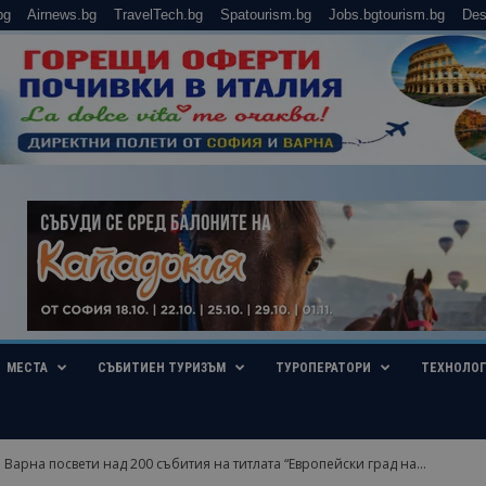
bg
Airnews.bg
TravelTech.bg
Spatourism.bg
Jobs.bgtourism.bg
Des
МЕСТА
СЪБИТИЕН ТУРИЗЪМ
ТУРОПЕРАТОРИ
ТЕХНОЛО
 Варна посвети над 200 събития на титлата “Европейски град на...