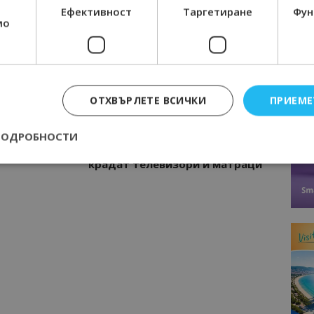
Ефективност
Таргетиране
Фун
технологиите на бъдещето
мо
ОТХВЪРЛЕТЕ ВСИЧКИ
ПРИЕМЕ
Следваща статия
Хавлиите вече не са на мода,
ПОДРОБНОСТИ
гостите на 5-звездните хотели
крадат телевизори и матраци
Строго необходимо
Ефективност
Таргетиране
Функционалност
е бисквитки позволяват основната функционалност на уебсайта, като потребит
нта. Уебсайтът не може да се използва правилно без строго необходими бискви
Доставчик
/
Валиден
Описание
Домейн
до
epted
lisandraramos.com
7 дни
Тази бисквитка се използва, за да зап
bgtourism.bg
на потребителя за използването на бис