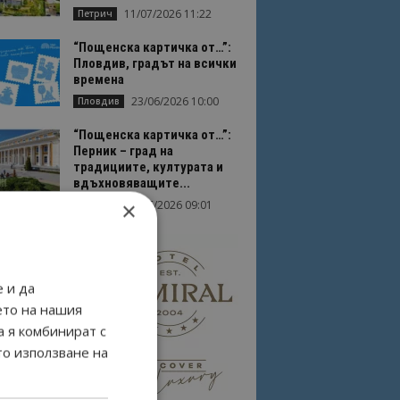
11/07/2026 11:22
Петрич
“Пощенска картичка от…”:
Пловдив, градът на всички
времена
23/06/2026 10:00
Пловдив
“Пощенска картичка от…”:
Перник – град на
традициите, културата и
вдъхновяващите...
×
17/06/2026 09:01
Перник
 и да
ето на нашия
а я комбинират с
то използване на