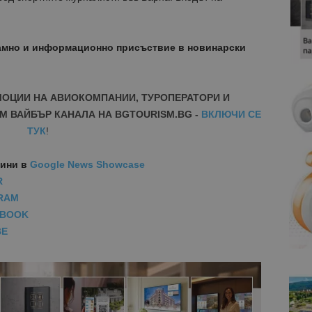
амно и информационно присъствие в новинарски
МОЦИИ НА АВИОКОМПАНИИ, ТУРОПЕРАТОРИ И
М ВАЙБЪР КАНАЛА НА BGTOURISM.BG -
ВКЛЮЧИ СЕ
ТУК
!
вини
в
Google News Showcase
R
RAM
EBOOK
BE