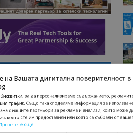
е на Вашата дигитална поверителност в
bg
бисквитки, за да персонализираме съдържанието, рекламите
шия трафик. Също така споделяме информация за използван
рана с нашите партньори за реклама и анализи, които може д
я, която сте им предоставили или която са събрали от ваше
Интервю
Прочетете още
нциал
Анселмо Капороси: България може да
съчетае автентичния туризъм с