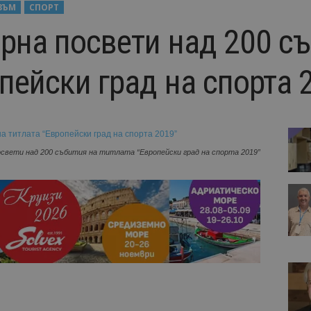
ЗЪМ
СПОРТ
рна посвети над 200 съ
пейски град на спорта 
освети над 200 събития на титлата “Европейски град на спорта 2019”