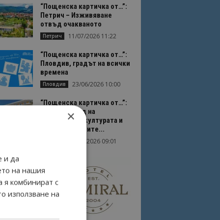
“Пощенска картичка от…”:
Петрич – Изживяване
отвъд очакваното
11/07/2026 11:22
Петрич
“Пощенска картичка от…”:
Пловдив, градът на всички
времена
23/06/2026 10:00
Пловдив
“Пощенска картичка от…”:
Перник – град на
×
традициите, културата и
вдъхновяващите...
17/06/2026 09:01
Перник
 и да
ето на нашия
а я комбинират с
то използване на