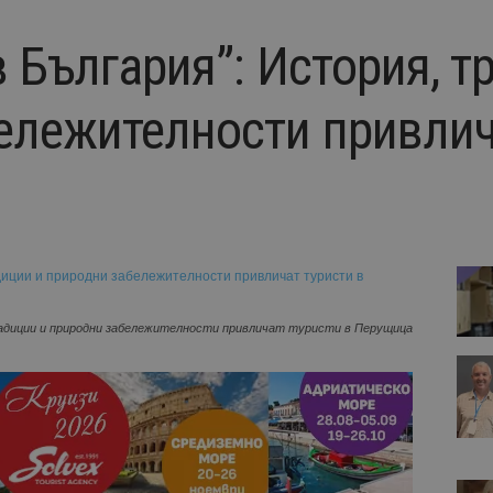
 България”: История, т
ележителности привлич
радиции и природни забележителности привличат туристи в Перущица