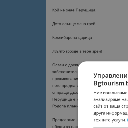
Кой не знае Перущица
Дето слънце ясно грей
Кехлибарена царица
Жълто грозде в тебе зрей!
Освен с древната си история и героичн
забележителности и феномени в Перущ
Управлени
преживявания. Къщите за гости и завед
Bgtourism.
него предлагат чудесни възможности за
Ние използваме 
спиращи дъха невероятни гледки, както
анализираме на
Перущица е известна в България и по с
сайт от ваша ст
Родопа планина още повече ще Ви заин
друга информаци
техните услуги.
Предлагаме на нашите гости и туристи 
обекти за настаняване в Перущица.