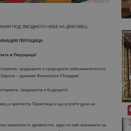
НИЯ ПОД ЗВЕЗДНОТО НЕБЕ НА ДРАГОВЕЦ
ТИНАЦИЯ ПЕРУЩИЦА
лате в Перущица!
сторията, традициите и природните забележителности.
в Европа – древния Филипопол /Пловдив/
 историята, традицията и бъдещето!
овец и крепостта Перистица и ще усетите духа на
ен паметник от древността, един от най-значимите на