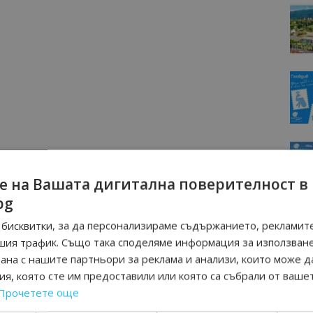
о минало, интересни археологически и природни
ица има немалко уютни места за незабравими
е на Вашата дигитална поверителност в
ения за хранене, разположени в града и в близост до
bg
 релакс. В тях може да отдъхнете, да се насладите на
бисквитки, за да персонализираме съдържанието, рекламите
 и да опитате от местните специалитети и вина с които
шия трафик. Също така споделяме информация за използван
вета. А близостта до голям областен център Пловдив и
рана с нашите партньори за реклама и анализи, които може д
тригува да ни посетите.
я, която сте им предоставили или която са събрали от ваше
Прочетете още
най-атрактивните и впечатляващи туристически обекти и