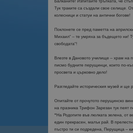
Балканите! Изпитайте тръпката, че стъп
Тук траките са създали свое селище. От
колесници и статуи на антични богове!
Поклонете се пред паметта на априлски
Михаил“ – те умряха за бъдещето ни! Ту
свободата“!
Влезте в Дановото училище – храм на п
писмо будните перущинци, които по-къ
просвета и църковно дело!
Разгледайте историческия музей и ще р
Опитайте от прочутото перущинско вино
на празника Трифон Зарезан тук пеят 
“
На Родопите във люлката зелена, от в
един прекрасен, малък рай. В прелестн
пъстро ти си подредена, Перущица – ки