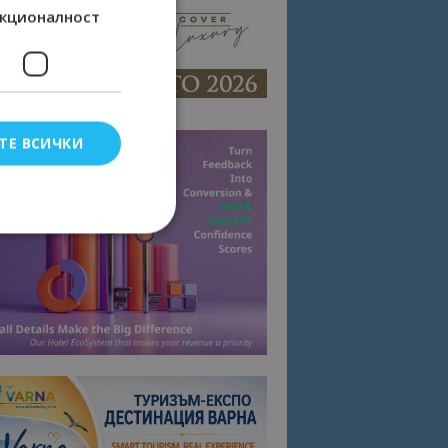
кционалност
ТЕ ВСИЧКИ
елско влизане и
тки.
омните съгласието
квитки на сайта.