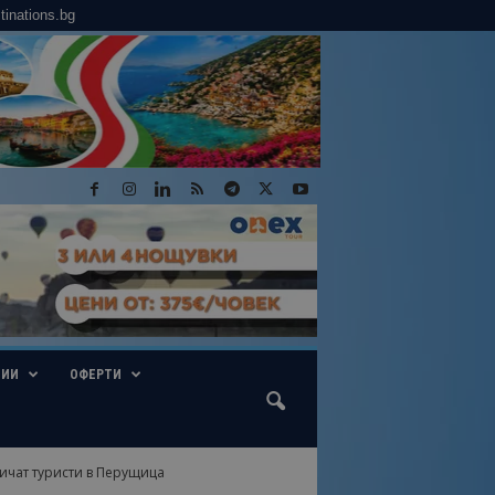
tinations.bg
ГИИ
ОФЕРТИ
ичат туристи в Перущица