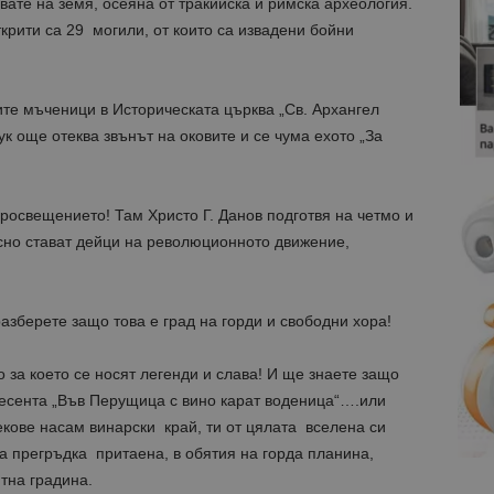
вате на земя, осеяна от тракийска и римска археология.
крити са 29 могили, от които са извадени бойни
те мъченици в Историческата църква „Св. Архангел
к още отеква звънът на оковите и се чума ехото „За
росвещението! Там Христо Г. Данов подготвя на четмо и
сно стават дейци на революционното движение,
азберете защо това е град на горди и свободни хора!
 за което се носят легенди и слава! И ще знаете защо
песента „Във Перущица с вино карат воденица“….или
екове насам винарски край, ти от цялата вселена си
а прегръдка притаена, в обятия на горда планина,
тна градина.