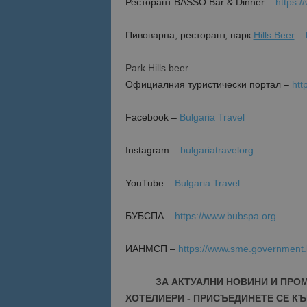
Ресторант BASSO Bar & Dinner –
https:
Име
Пивоварна, ресторант, парк
Hills Beer
–
Име
sc_is_visitor_uniq
is_visitor_unique
Park Hills beer
Oфициалния туристически портал –
htt
is_unique
Facebook –
Bulgaria Travel
Instagram –
bulgariatravelorg
_ga_B09EBBY8PY
_ga_WXPDN4HSCV
YouTube –
Bulgaria Travel
_ga_FK650GXHRZ
БУБСПА –
https://www.bubspa.org
_ga
ИАНМСП –
https://www.sme.government
ЗА АКТУАЛНИ НОВИНИ И ПРО
ХОТЕЛИЕРИ - ПРИСЪЕДИНЕТЕ СЕ КЪ