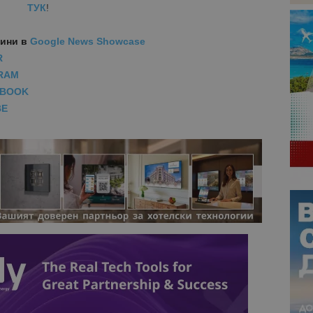
ТУК
!
вини
в
Google News Showcase
R
RAM
EBOOK
BE