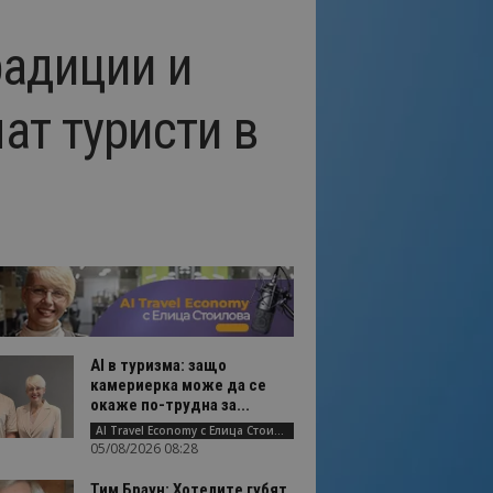
радиции и
ат туристи в
AI в туризма: защо
камериерка може да се
окаже по-трудна за...
AI Travel Economy с Елица Стоилова
05/08/2026 08:28
Тим Браун: Хотелите губят