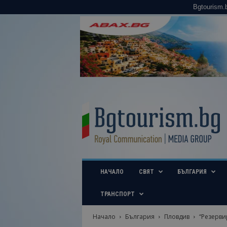
Bgtourism.
B
g
t
o
u
r
i
НАЧАЛО
СВЯТ
БЪЛГАРИЯ
s
m
.
ТРАНСПОРТ
b
g
Начало
България
Пловдив
“Резерви
–