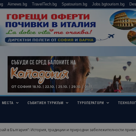
bg
Airnews.bg
TravelTech.bg
Spatourism.bg
Jobs.bgtourism.bg
Des
МЕСТА
СЪБИТИЕН ТУРИЗЪМ
ТУРОПЕРАТОРИ
ТЕХНОЛО
рай в България”: История, традиции и природни забележителности привл