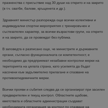
празненства с присъствие над 30 души на открито и на закрито
(в т.ч. сватби, балове, кръщенета и др.).
Здравният министър разпорежда още всички колективни и
индивидуални спортни мероприятия с тренировъчен и
състезателен характер, за всички възрастови групи, на открито
и на закрито, да се провеждат без публика.
В заповедта е разписано още, че министрите и държавните
органи, съгласно функционалната си компетентност, е
необходимо да предприемат незабавни контролни мерки на
територията на цялата страна, като усилията да бъдат
насочени към задължително прилагане и спазване на
противоепидемичните мерки.
Всички прояви и събития следва да се организират при засилен
предварителен и текущ контрол. Областните щабове,
кметствата и областните администрации създават
необходимата организация за контрол по спазване на