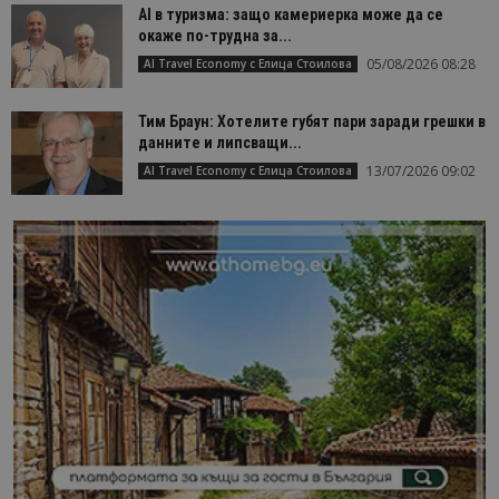
AI в туризма: защо камериерка може да се
окаже по-трудна за...
05/08/2026 08:28
AI Travel Economy с Елица Стоилова
Тим Браун: Хотелите губят пари заради грешки в
данните и липсващи...
13/07/2026 09:02
AI Travel Economy с Елица Стоилова