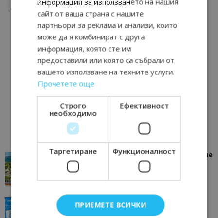
информация за използването на нашия
сайт от ваша страна с нашите
партньори за реклама и анализи, които
може да я комбинират с друга
информация, която сте им
предоставили или която са събрали от
вашето използване на техните услуги.
Прочетете още
Строго
Ефективност
необходимо
Таргетиране
Функционалност
“Пощенска картичка от…”: Петрич – Изживяване
отвъд очакваното
11/07/2026 11:22
Петрич
“Пощенска картичка от…”: Пловдив, градът на
ПРИЕМЕТЕ ВСИЧКИ
всички времена