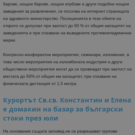
барове, нощни барове, нощни клубове и други подобни нощни
заведения за развлечения, се посочва на интернет страницата
на здравното министерство. Посещенията в тези обекти на
открито се допускат при заетост до 50 % от общия капацитет на
заведенията и при спазване на въведените противоепидемични
мерки.
Конгресно-конферектни мероприятия, семинари, изложения, в
това число мероприятия на изложбената индустрия и други
обществени мероприятия могат да се провеждат при заетост на
местата до 50% от общия им капацитет, при спазване на
физическата дистанция от 1,5 метра.
Курортът Св.св. Константин и Елена
е домакин на базар за български
стоки през юли
На основание същата заповед не се разрешават групови