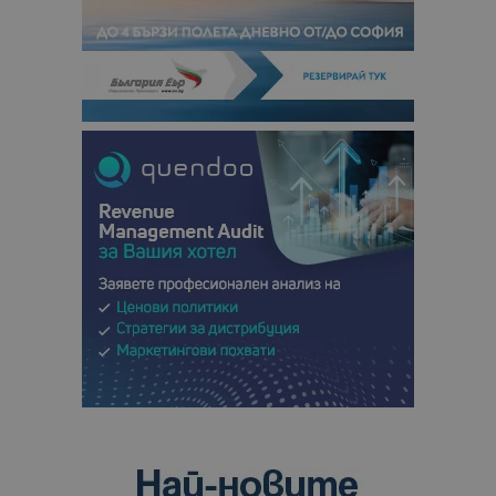
посетители
сесии и
кампании 
отчетите з
анализ на
сайтовете.