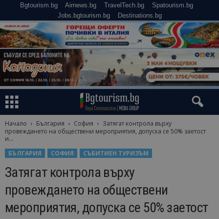
Bgtourism.bg
Airnews.bg
TravelTech.bg
Spatourism.bg
Jobs.bgtourism.bg
Destinations.bg
Начало
България
София
Затягат контрола върху
провеждането на обществени мероприятия, допуска се 50% заетост
и...
БЪЛГАРИЯ
СОФИЯ
СЪБИТИЕН ТУРИЗЪМ
Затягат контрола върху
провеждането на обществени
мероприятия, допуска се 50% заетост