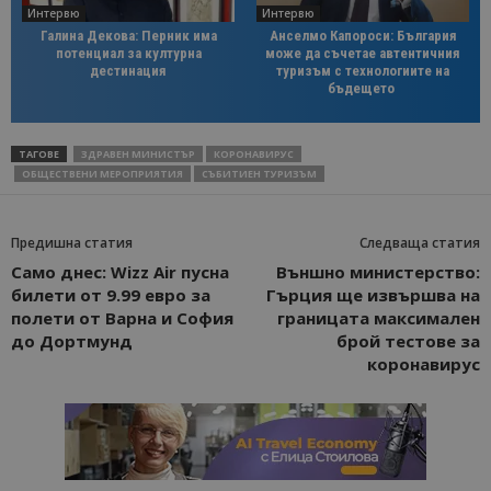
Интервю
Интервю
Галина Декова: Перник има
Анселмо Капороси: България
потенциал за културна
може да съчетае автентичния
дестинация
туризъм с технологиите на
бъдещето
ТАГОВЕ
ЗДРАВЕН МИНИСТЪР
КОРОНАВИРУС
ОБЩЕСТВЕНИ МЕРОПРИЯТИЯ
СЪБИТИЕН ТУРИЗЪМ
Предишна статия
Следваща статия
Само днес: Wizz Air пусна
Външно министерство:
билети от 9.99 евро за
Гърция ще извършва на
полети от Варна и София
границата максимален
до Дортмунд
брой тестове за
коронавирус