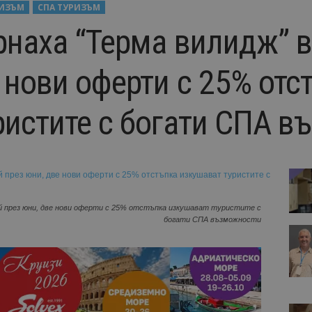
РИЗЪМ
СПА ТУРИЗЪМ
рнаха “Терма вилидж” в
 нови оферти с 25% отс
ристите с богати СПА 
ай през юни, две нови оферти с 25% отстъпка изкушават туристите с
богати СПА възможности