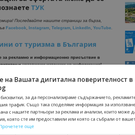
познаете
ТУК
ормира! Последвайте нашите страници за бърза,
във
Facebook
,
Instagram
,
Telegram
,
LinkedIn
,
YouTube
.
ини от туризма в България
е за рекламно и информационно присъствие в
ритетен и независим източник на информация!
е на Вашата дигитална поверителност в
МОЦИИ НА АВИОКОМПАНИИ, ТУРОПЕРАТОРИ И
bg
М ВАЙБЪР КАНАЛА НА BGTOURISM.BG -
ВКЛЮЧИ СЕ
ТУК
!
бисквитки, за да персонализираме съдържанието, рекламите
шия трафик. Също така споделяме информация за използван
вини
в
Google News Showcase
рана с нашите партньори за реклама и анализи, които може д
R
я, която сте им предоставили или която са събрали от ваше
RAM
Прочетете още
EBOOK