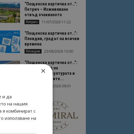
“Пощенска картичка от…”:
Петрич – Изживяване
отвъд очакваното
11/07/2026 11:22
Петрич
“Пощенска картичка от…”:
Пловдив, градът на всички
времена
23/06/2026 10:00
Пловдив
“Пощенска картичка от…”:
Перник – град на
×
традициите, културата и
вдъхновяващите...
17/06/2026 09:01
Перник
 и да
ето на нашия
а я комбинират с
то използване на