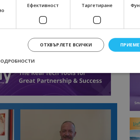
BE
Ефективност
Таргетиране
Фун
мо
ОТХВЪРЛЕТЕ ВСИЧКИ
ПРИЕМЕ
ПОДРОБНОСТИ
Строго необходимо
Ефективност
Таргетиране
Функционалност
е бисквитки позволяват основната функционалност на уебсайта, като потребит
нта. Уебсайтът не може да се използва правилно без строго необходими бискви
Доставчик
/
Валиден
Описание
Домейн
до
epted
lisandraramos.com
7 дни
Тази бисквитка се използва, за да зап
bgtourism.bg
на потребителя за използването на бис