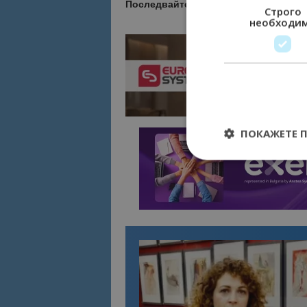
Последвайте
Bgtourism.bg в
YOUTU
Строго
необходи
ПОКАЖЕТЕ 
Строго необходимит
управление на акау
Име
cookie_notice_acc