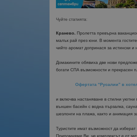
Чуйте статията:
Кранево.
Пролетта превърна ваканцион
малък рай през юни. В момента гостите
чийто аромат допринася за истински и 
Домакините обявиха две нови предложен
богати СПА възможности и прекрасен п
Офертата “Русалии” в хотел 
и включва настаняване в стилни уютни
външен басейн с водна пързалка, сауна
шезлонги на плажа, както и анимация з
Туристите имат възможност да изберат 
Припомняме Ви, че комплексът е от зат