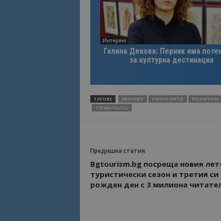
Име
Име
sc_is_visitor_uniq
Интервю
is_visitor_unique
Галина Декова: Перник има поте
за културна дестинация
is_unique
ТАГОВЕ
КРАНЕВО
РАННО ЛЯТО
РОЗАРИУМ
_ga_B09EBBY8PY
ТЕРМА ПАЛАС
_ga_WXPDN4HSCV
Предишна статия
_ga_FK650GXHRZ
Bgtourism.bg посреща новия лет
_ga
туристически сезон и третия си
рожден ден с 3 милиона читате