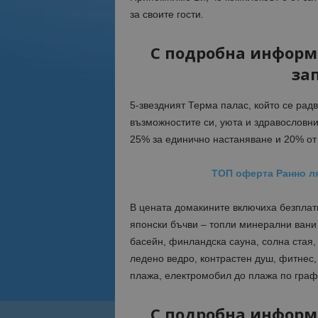
за своите гости.
С подробна информ
за
5-звездният Терма палас, който се рад
възможностите си, уюта и здравословни
25% за единично настаняване и 20% от
ТОП оферта Ранно ля
В цената домакините включиха безплатн
японски бъчви – топли минерални вани 
басейн, финландска сауна, солна стая, 
ледено ведро, контрастен душ, фитнес,
плажа, електромобил до плажа по графи
С подробна информ