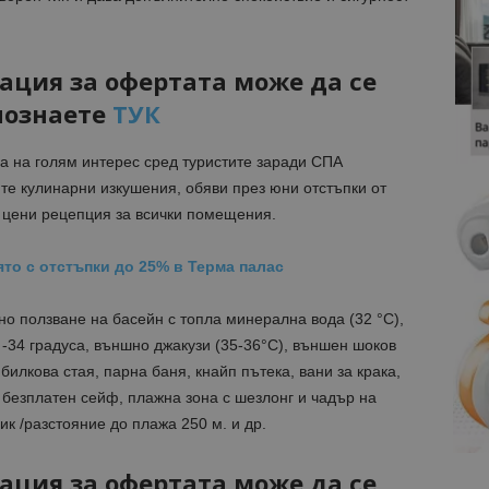
ация за офертата може да се
познаете
ТУК
ва на голям интерес сред туристите заради СПА
те кулинарни изкушения, обяви през юни отстъпки от
 цени рецепция за всички помещения.
то с отстъпки до 25% в Терма палас
о ползване на басейн с топла минерална вода (32 °C),
-34 градуса, външно джакузи (35-36°C), външен шоков
билкова стая, парна баня, кнайп пътека, вани за крака,
 безплатен сейф, плажна зона с шезлонг и чадър на
к /разстояние до плажа 250 м. и др.
ация за офертата може да се