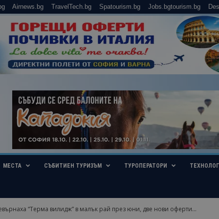
bg
Airnews.bg
TravelTech.bg
Spatourism.bg
Jobs.bgtourism.bg
Des
МЕСТА
СЪБИТИЕН ТУРИЗЪМ
ТУРОПЕРАТОРИ
ТЕХНОЛО
евърнаха “Терма вилидж” в малък рай през юни, две нови оферти...