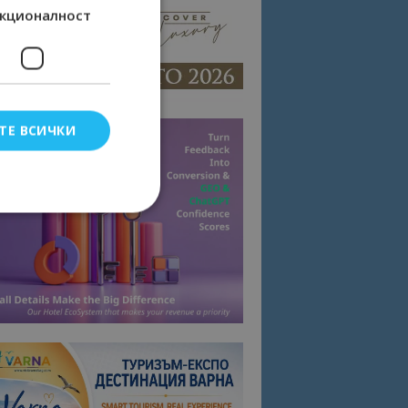
кционалност
ТЕ ВСИЧКИ
елско влизане и
тки.
омните съгласието
квитки на сайта.