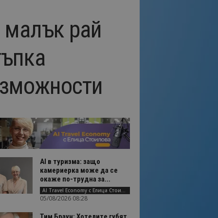
 малък рай
тъпка
възможности
AI в туризма: защо
камериерка може да се
окаже по-трудна за...
AI Travel Economy с Елица Стоилова
05/08/2026 08:28
Тим Браун: Хотелите губят