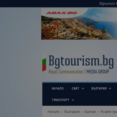
Bgtourism.
B
g
t
o
u
r
i
НАЧАЛО
СВЯТ
БЪЛГАРИЯ
s
m
.
ТРАНСПОРТ
b
g
Начало
България
Балчик
Розите пр
–