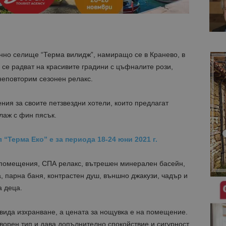
но селище “Терма вилидж”, намиращо се в Кранево, в
 се радват на красивите градини с цъфналите рози,
неповторим сезонен релакс.
ия за своите петзвездни хотели, които предлагат
лаж с фин пясък.
“Терма Еко” е за периода 18-24 юни 2021 г.
 помещения, СПА релакс, вътрешен минерален басейн,
, парна баня, контрастен душ, външно джакузи, чадър и
а деца.
вида изхранване, а цената за нощувка е на помещение.
ворен тип и дава допълнително спокойствие и сигурност