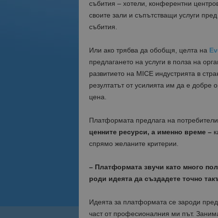
събития – хотели, конферентни центров
своите зали и съпътстващи услуги пред
събития.
Или ако трябва да обобщя, целта на
Ev
предлагането на услуги в полза на орг
развитието на MICE индустрията в стран
резултатът от усилията им да е добре 
цена.
Платформата предлага на потребители
ценните ресурси, а именно време –
к
спрямо желаните критерии.
– Платформата звучи като много поле
роди идеята да създадете точно так
Идеята за платформата се зароди пред
част от професионалния ми път. Занима