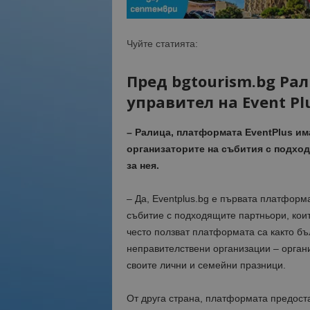
Чуйте статията:
Пред bgtourism.bg Ра
управител на Event Pl
– Ралица, платформата
EventPlus
има
организаторите на събития с подход
за нея.
– Да, Eventplus.bg е първата платформа
събитие с подходящите партньори, коит
често ползват платформата са както бъ
неправителствени организации – органи
своите лични и семейни празници.
От друга страна, платформата предоста