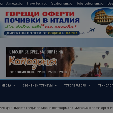
bg
Airnews.bg
TravelTech.bg
Spatourism.bg
Jobs.bgtourism.bg
Des
МЕСТА
СЪБИТИЕН ТУРИЗЪМ
ТУРОПЕРАТОРИ
ТЕХНОЛО
ден ден! Първата специализирана платформа за България в полза организ