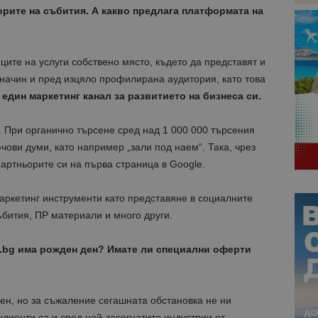
орите на събития. А какво предлага платформата на
ите на услуги собствено място, където да представят и
начин и пред изцяло профилирана аудитория, като това
един маркетинг канал за развитието на бизнеса си.
 При органично търсене сред над 1 000 000 търсения
чови думи, като например „зали под наем“. Така, чрез
артньорите си на първа страница в Google.
аркетинг инструменти като представяне в социалните
бития, ПР материали и много други.
.
bg
има рожден ден? Имате ли специални оферти
ен, но за съжаление сегашната обстановка не ни
лиенти са и сред най-засегнатите индустрии от