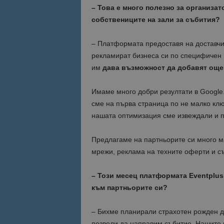
– Това е много полезно за организат
собствениците на зали за събития?
– Платформата предоставя на доставчиц
рекламират бизнеса си по специфичен 
им
дава възможност да добавят още 
Имаме много добри резултати в Google.
сме на първа страница по не малко клю
нашата оптимизация сме извеждали и п
Предлагаме на партньорите си много м
мрежи, реклама на техните оферти и съ
– Този месец платформата
Eventplus
към партньорите си?
– Бихме планирали страхотен рожден д
позволи да направим събитие. Нашите к