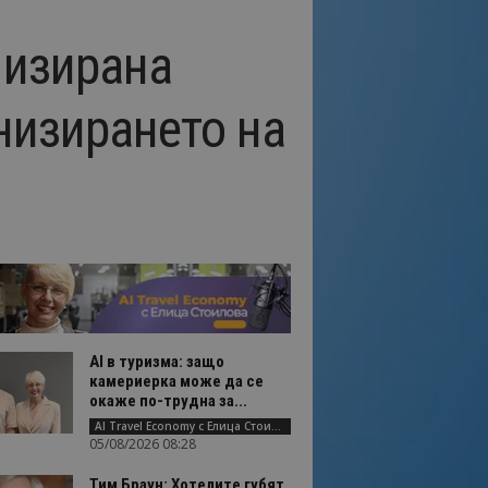
лизирана
низирането на
AI в туризма: защо
камериерка може да се
окаже по-трудна за...
AI Travel Economy с Елица Стоилова
05/08/2026 08:28
Тим Браун: Хотелите губят