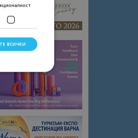
кционалност
ТЕ ВСИЧКИ
елско влизане и
тки.
омните съгласието
квитки на сайта.