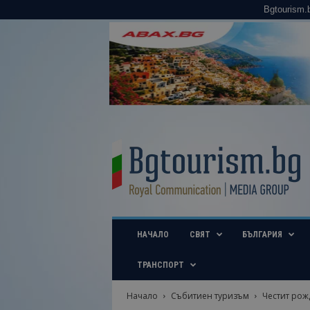
Bgtourism.
B
g
t
o
u
r
i
НАЧАЛО
СВЯТ
БЪЛГАРИЯ
s
m
.
ТРАНСПОРТ
b
g
Начало
Събитиен туризъм
Честит рож
–