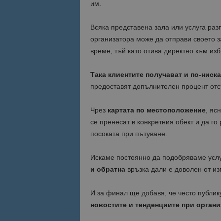
им.
Име
Име
Всяка представена зала или услуга раз
sc_is_visitor_uniq
организатора може да отправи своето з
is_visitor_unique
време, тъй като отива директно към изб
Така клиентите получават и по-ниска
is_unique
предоставят допълнителен процент отст
_ga_B09EBBY8PY
Чрез
картата по местоположение
, яс
се пренесат в конкретния обект и да го
_ga_WXPDN4HSCV
посоката при пътуване.
_ga_FK650GXHRZ
Искаме постоянно да подобряваме услу
и обратна
връзка дали е доволен от из
_ga
И за финал ще добавя, че често публи
новостите и тенденциите при органи