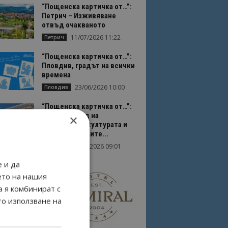
“Пощенска картичка от…”:
Петрич – Изживяване
отвъд очакваното
11/07/2026 11:22
Петрич
“Пощенска картичка от…”:
Пловдив, градът на всички
времена
23/06/2026 10:00
Пловдив
“Пощенска картичка от…”:
Перник – град на
×
традициите, културата и
вдъхновяващите...
17/06/2026 09:01
Перник
 и да
ето на нашия
а я комбинират с
то използване на