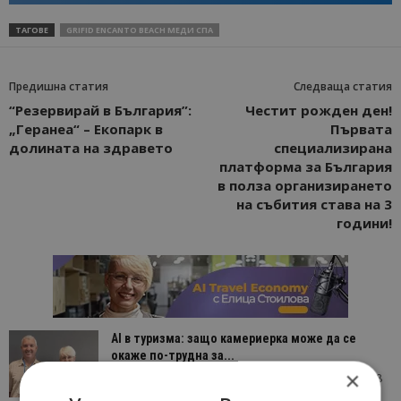
ТАГОВЕ
GRIFID ENCANTO BEACH МЕДИ СПА
Предишна статия
Следваща статия
“Резервирай в България”:
Честит рожден ден!
„Геранеа“ – Екопарк в
Първата
долината на здравето
специализирана
платформа за България
в полза организирането
на събития става на 3
години!
AI в туризма: защо камериерка може да се
окаже по-трудна за...
×
05/08/2026 08:28
AI Travel Economy с Елица Стоилова