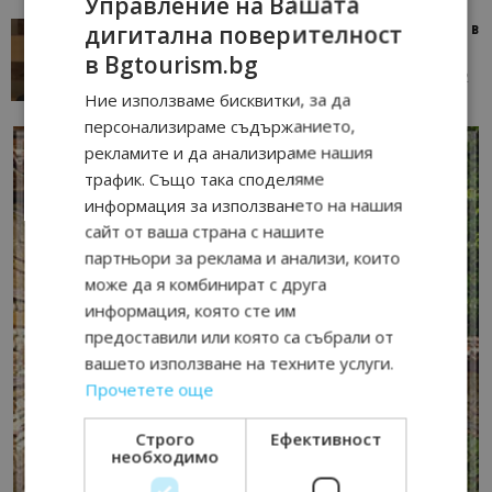
Управление на Вашата
дигитална поверителност
Тим Браун: Хотелите губят пари заради грешки в
данните и липсващи...
в Bgtourism.bg
13/07/2026 09:02
AI Travel Economy с Елица Стоилова
Ние използваме бисквитки, за да
персонализираме съдържанието,
рекламите и да анализираме нашия
трафик. Също така споделяме
информация за използването на нашия
сайт от ваша страна с нашите
партньори за реклама и анализи, които
може да я комбинират с друга
информация, която сте им
предоставили или която са събрали от
вашето използване на техните услуги.
Прочетете още
Строго
Ефективност
необходимо