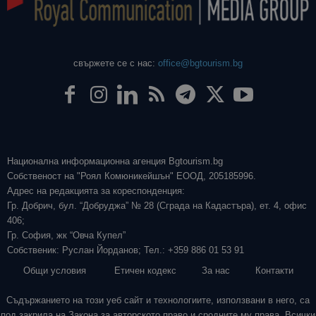
свържете се с нас:
office@bgtourism.bg
Национална информационна агенция Bgtourism.bg
Собственост на "Роял Комюникейшън" ЕООД, 205185996.
Адрес на редакцията за кореспонденция:
Гр. Добрич, бул. “Добруджа” № 28 (Сграда на Кадастъра), ет. 4, офис
406;
Гр. София, жк “Овча Купел”
Собственик: Руслан Йорданов; Тел.: +359 886 01 53 91
Общи условия
Етичен кодекс
За нас
Контакти
Съдържанието на този уеб сайт и технологиите, използвани в него, са
под закрила на Закона за авторското право и сродните му права. Всички