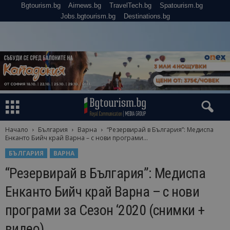
Bgtourism.bg
Airnews.bg
TravelTech.bg
Spatourism.bg
Jobs.bgtourism.bg
Destinations.bg
Начало
България
Варна
“Резервирай в България”: Медиспа
Енканто Бийч край Варна – с нови програми...
БЪЛГАРИЯ
ВАРНА
“Резервирай в България”: Медиспа
Енканто Бийч край Варна – с нови
програми за Сезон ‘2020 (снимки +
видео)