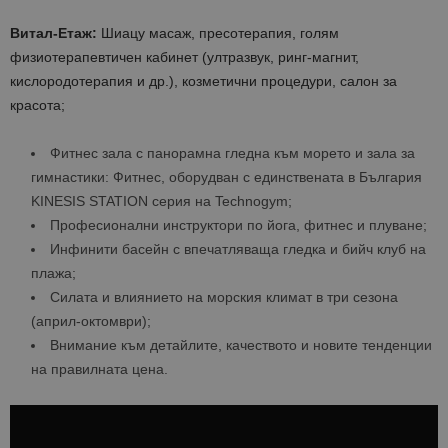
Витал-Етаж:
Шиацу масаж, пресотерапия, голям
физиотерапевтичен кабинет (ултразвук, ринг-магнит,
кислородотерапия и др.), козметични процедури, салон за
красота;
Фитнес зала с панорамна гледна към морето и зала за
гимнастики: Фитнес, оборудван с единствената в България
KINESIS STATION серия на Technogym;
Професионални инструктори по йога, фитнес и плуване;
Инфинити басейн с впечатляваща гледка и бийч клуб на
плажа;
Силата и влиянието на морския климат в три сезона
(април-октомври);
Внимание към детайлите, качеството и новите тенденции
на правилната цена.