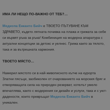
ИМА ЛИ НЕЩО ПО-ВАЖНО ОТ ТЕБ?…
Медиспа Енканто Бийч
е ТВОЕТО ПЪТУВАНЕ КЪМ
ЗДРАВЕТО, където лятната почивка на плажа и грижата за себе
си вървят ръка за ръка! Комбиниция на модерна апаратура с
актуални концепции за детокс и уелнес. Грижа както за тялото,
така и за вътрешната хармония.
ТВОЕТО МЯСТО…
Намерил мястото си в най-живописното кътче на курорта
Златни пясъци, заобиколен от очарованието на морския бряг и
отморяващата сила на природен резерват, хотелът умело
впечатлява, както с модерения си дизайн и услуги, така и с уют-
дадености, които превръщат
Медиспа Енканто Бийч
в
уникален.