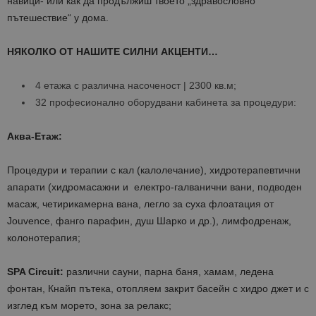
навици- или как да продължиш твоето „здравословно
пътешествие“ у дома.
НЯКОЛКО ОТ НАШИТЕ СИЛНИ АКЦЕНТИ…
4 етажа с различна насоченост | 2300 кв.м;
32 професионално оборудвани кабинета за процедури:
Аква-Етаж:
Процедури и терапии с кал (калолечание), хидротерапевтични
апарати (хидромасажни и електро-галванични вани, подводен
масаж, четирикамерна вана, легло за суха флоатация от
Jouvence, фанго парафин, душ Шарко и др.), лимфодренаж,
колонотерапия;
SPA Circuit:
различни сауни, парна баня, хамам, ледена
фонтан, Кнайп пътека, отопляем закрит басейн с хидро джет и с
изглед към морето, зона за релакс;