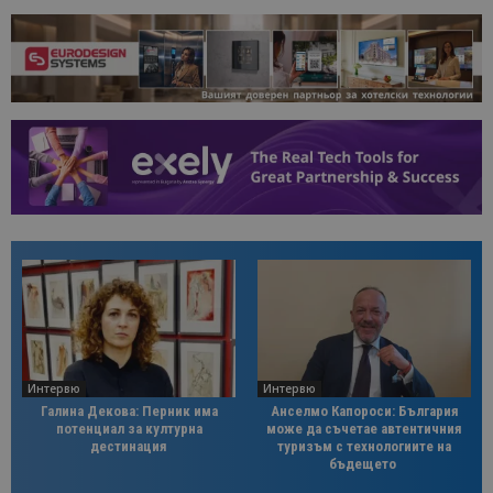
Интервю
Интервю
Галина Декова: Перник има
Анселмо Капороси: България
потенциал за културна
може да съчетае автентичния
дестинация
туризъм с технологиите на
бъдещето