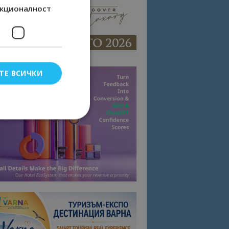
кционалност
ТЕ ВСИЧКИ
елско влизане и
тки.
омните съгласието
квитки на сайта.