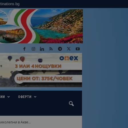
tinations.bg
ГИИ
ОФЕРТИ
колепни в Акве...