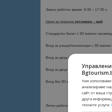
Зимно работно време: 8:30 – 17:30 ч.
Цени за периода
октомври – май
Стандартен билет с 3D мапинг прожекци
Вход за учащи/пенсионери с 3D мапинг 
Вход за деца от 3 до 7 години с 3D мап
Управлени
Вход за деца до 3 години и хора с увр
Bgtourism.
Ние използваме 
Вход без 3D мапинг прожекция – 1,00 л
анализираме на
сайт от ваша ст
друга информаци
техните услуги.
Лятно работно време: 8:00 – 20:00 ч.