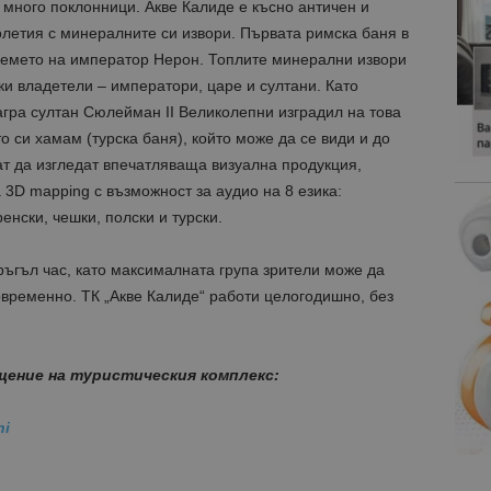
много поклонници. Акве Калиде е късно античен и
олетия с минералните си извори. Първата римска баня в
 времето на император Нерон. Топлите минерални извори
и владетели – императори, царе и султани. Като
агра султан Сюлейман ІІ Великолепни изградил на това
 си хамам (турска баня), който може да се види и до
ат да изгледат впечатляваща визуална продукция,
3D mapping с възможност за аудио на 8 езика:
енски, чешки, полски и турски.
ръгъл час, като максималната група зрители може да
новременно. ТК „Акве Калиде“ работи целогодишно, без
щение на туристическия комплекс:
ni