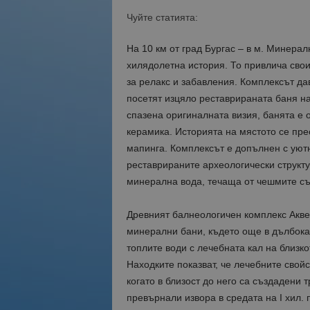
Чуйте статията:
На 10 км от град Бургас – в м. Минера
хилядолетна история. То привлича сво
за релакс и забавления. Комплексът да
посетят изцяло реставрираната баня н
спазена оригиналната визия, банята е 
керамика. Историята на мястото се пре
мапинга. Комплексът е допълнен с уютн
реставрираните археологически структу
минерална вода, течаща от чешмите съ
Древният балнеологичен комплекс Акве 
минерални бани, където още в дълбока
топлите води с лечебната кал на близк
Находките показват, че лечебните свой
когато в близост до него са създадени 
превърнали извора в средата на І хил.