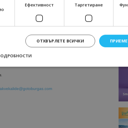
Ефективност
Таргетиране
Фун
мо
я – 6,00 лв
прожекция – 3,00 лв
ОТХВЪРЛЕТЕ ВСИЧКИ
ПРИЕМЕ
инг прожекция – 1,50 лв
ПОДРОБНОСТИ
еждания – безплатен
в.
Строго необходимо
Ефективност
Таргетиране
Функционалност
akvekalide@gotoburgas.com
е бисквитки позволяват основната функционалност на уебсайта, като потребит
нта. Уебсайтът не може да се използва правилно без строго необходими бискви
Доставчик
/
Валиден
Описание
Домейн
до
epted
lisandraramos.com
7 дни
Тази бисквитка се използва, за да зап
bgtourism.bg
на потребителя за използването на бис