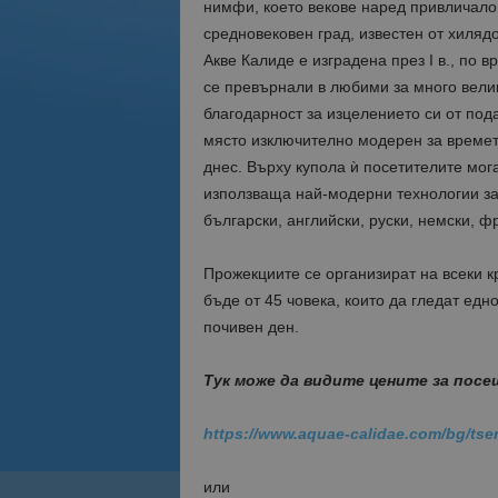
нимфи, което векове наред привличало 
средновековен град, известен от хиляд
Акве Калиде е изградена през І в., по
се превърнали в любими за много велик
благодарност за изцелението си от под
място изключително модерен за времето
днес. Върху купола ѝ посетителите мог
използваща най-модерни технологии за 
български, английски, руски, немски, фр
Прожекциите се организират на всеки к
бъде от 45 човека, които да гледат ед
почивен ден.
Тук може да видите цените за посе
https://www.aquae-calidae.com/bg/tse
или