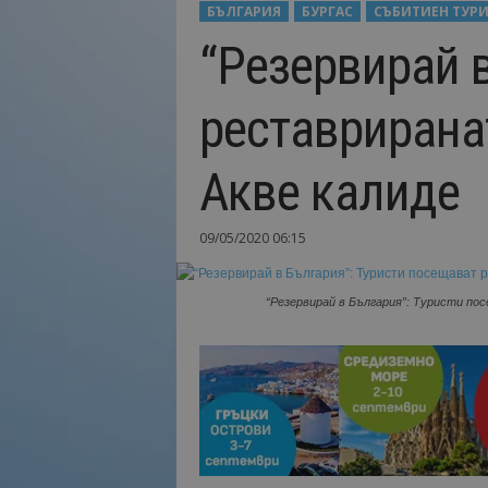
БЪЛГАРИЯ
БУРГАС
СЪБИТИЕН ТУР
Н
“Резервирай 
а
й
-
реставрирана
в
а
ж
Акве калиде
н
о
т
09/05/2020 06:15
о
о
т
“Резервирай в България”: Туристи по
т
у
р
и
з
м
а
!