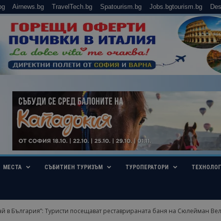
bg
Airnews.bg
TravelTech.bg
Spatourism.bg
Jobs.bgtourism.bg
Des
МЕСТА
СЪБИТИЕН ТУРИЗЪМ
ТУРОПЕРАТОРИ
ТЕХНОЛО
й в България”: Туристи посещават реставрираната баня на Сюлейман Вели