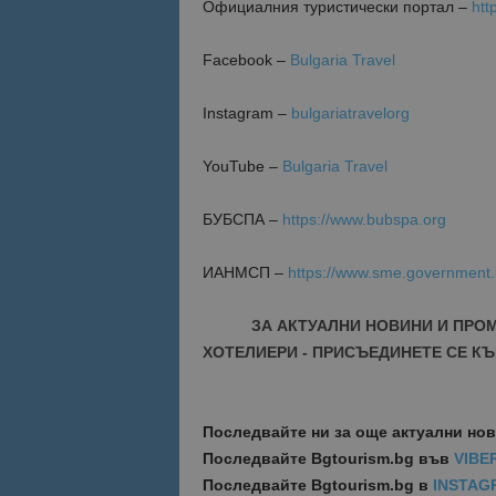
Oфициалния туристически портал –
htt
Име
Име
Facebook –
Bulgaria Travel
sc_is_visitor_uniq
is_visitor_unique
Instagram –
bulgariatravelorg
YouTube –
Bulgaria Travel
is_unique
БУБСПА –
https://www.bubspa.org
_ga_B09EBBY8PY
ИАНМСП –
https://www.sme.government
_ga_WXPDN4HSCV
ЗА АКТУАЛНИ НОВИНИ И ПРО
_ga_FK650GXHRZ
ХОТЕЛИЕРИ - ПРИСЪЕДИНЕТЕ СЕ КЪ
_ga
Последвайте ни за още актуални но
Последвайте
Bgtourism.bg във
VIBE
Последвайте
Bgtourism.bg в
INSTAG