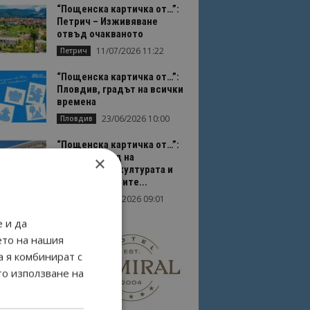
“Пощенска картичка от…”:
Петрич – Изживяване
отвъд очакваното
11/07/2026 11:22
Петрич
“Пощенска картичка от…”:
Пловдив, градът на всички
времена
23/06/2026 10:00
Пловдив
“Пощенска картичка от…”:
Перник – град на
×
традициите, културата и
вдъхновяващите...
17/06/2026 09:01
Перник
 и да
ето на нашия
а я комбинират с
то използване на