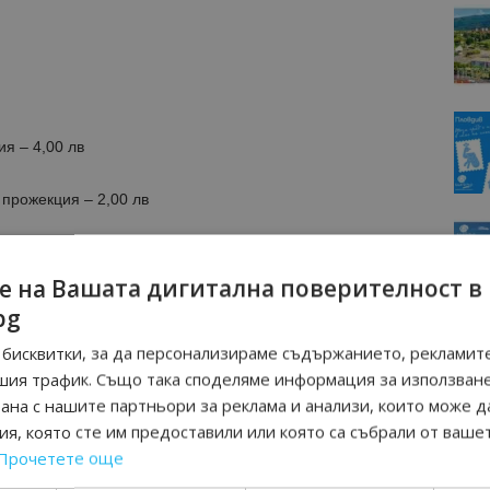
я – 4,00 лв
прожекция – 2,00 лв
инг прожекция – 1,00 лв
е на Вашата дигитална поверителност в
еждания – безплатен
bg
бисквитки, за да персонализираме съдържанието, рекламите
в.
шия трафик. Също така споделяме информация за използван
рана с нашите партньори за реклама и анализи, които може д
я, която сте им предоставили или която са събрали от ваше
Прочетете още