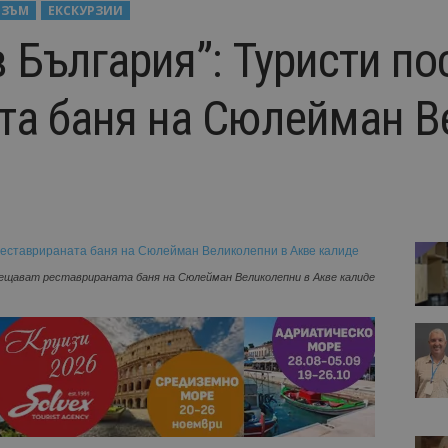
ИЗЪМ
ЕКСКУРЗИИ
в България”: Туристи п
та баня на Сюлейман В
сещават реставрираната баня на Сюлейман Великолепни в Акве калиде