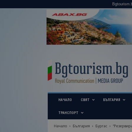
Bgtourism.
B
g
t
o
u
r
i
НАЧАЛО
СВЯТ
БЪЛГАРИЯ
s
m
.
ТРАНСПОРТ
b
g
Начало
България
Бургас
“Резервира
–