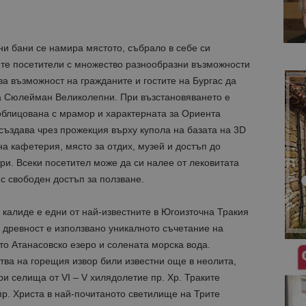
лни бани се намира мястото, събрало в себе си
ите посетители с множество разнообразни възможности
ва възможност на гражданите и гостите на Бургас да
а Сюлейман Великолепни. При възстановяването е
облицована с мрамор и характерната за Ориента
създава чрез прожекция върху купола на базата на 3D
а кафетерия, място за отдих, музей и достъп до
ри. Всеки посетител може да си налее от лековитата
с свободен достъп за ползване.
калиде е едни от най-известните в Югоизточна Тракия
 древност е използвано уникалното съчетание на
ото Атанасовско езеро и солената морска вода.
ства на горещия извор били известни още в неолита,
три селища от VІ – V хилядолетие пр. Хр. Траките
 пр. Христа в най-почитаното светилище на Трите