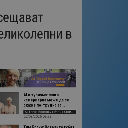
осещават
еликолепни в
AI в туризма: защо
камериерка може да се
окаже по-трудна за...
AI Travel Economy с Елица Стоилова
05/08/2026 08:28
Тим Браун: Хотелите губят