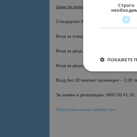
Строго
Цени за периода
юни – септември
необходи
Стандартен билет с 3D мапинг прожекци
Вход за учащи/пенсионери с 3D мапинг 
Вход за деца от 3 до 7 години с 3D мап
ПОКАЖЕТЕ 
Вход за деца до 3 години и хора с увр
Вход без 3D мапинг прожекция – 2,00 л
За заявки и резервации: 0882 00 41 26,
Строго необходимит
управление на акау
https://www.aquae-calidae.com
Име
cookie_notice_acc