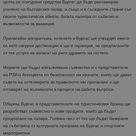
целта са осигурени средства Бургас да бъде рекламиран
усилено на българския пазар, а също и в съседните страни със
своите туристически обекти, богата палитра от събития и
възможности за ваканция.
Прилагайки алгоритъма, хотелите в Бургас ще утвърдят името
си като сигурни дестинации и щe e гаранция, че предлаганите
от тях услуги не излагат на риск здравето на гостите.
Мерките ще бъдат изпълнявани съвместно и с представители
на РЗИ и Агенцията по безопасност на храните, които ще дават
съвети на хотелиерите за правилното им прилагане и ще
отговарят на възникнали в процеса на работа въпроси.
Община Бургас и представителите на туристическия бранш ще
разработват съвместно и нови продукти, които да бъдат
предлагани на пазара. Голяма част от тях ще бъдат базирани
на събитията от културната програма на Бургас и спортните
мероприятия.