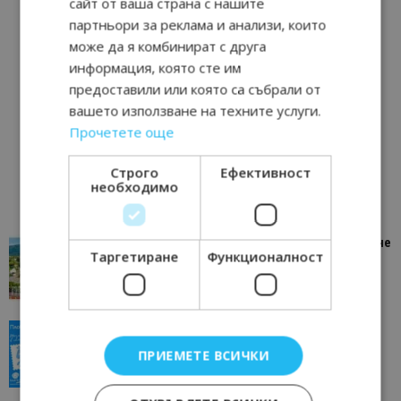
сайт от ваша страна с нашите
партньори за реклама и анализи, които
може да я комбинират с друга
информация, която сте им
предоставили или която са събрали от
вашето използване на техните услуги.
Прочетете още
Строго
Ефективност
необходимо
“Пощенска картичка от…”: Петрич – Изживяване
Таргетиране
Функционалност
отвъд очакваното
11/07/2026 11:22
Петрич
“Пощенска картичка от…”: Пловдив, градът на
всички времена
ПРИЕМЕТЕ ВСИЧКИ
23/06/2026 10:00
Пловдив