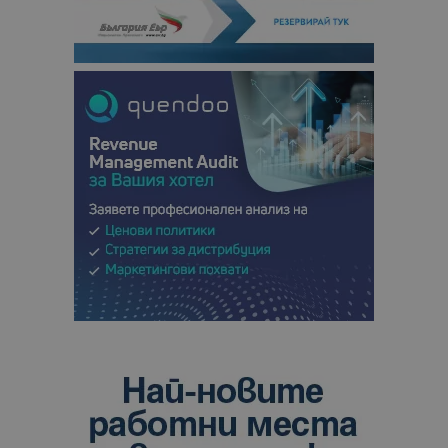
кампании 
отчетите з
анализ на
сайтовете.