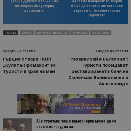
Галина Декова: Перник има
Анселмо Капороси: България
потенциал за културна
може да съчетае автентичния
дестинация
туризъм с технологиите на
бъдещето
ТАГОВЕ
БУРГАС
ДИМИТЪР НИКОЛОВ
ТУРИЗЪМ
ХОТЕЛИЕРИ
Предишна статия
Следваща статия
Гърция отваря ГКПП
“Резервирай в България”:
„Кулата-Промахон“ за
Туристи посещават
туристи в края на май
реставрираната баня на
Сюлейман Великолепни в
Акве калиде
AI в туризма: защо камериерка може да се
окаже по-трудна за...