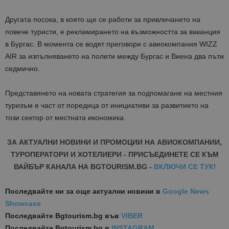
Другата посока, в която ще се работи за привличането на
повече туристи, е рекламирането на възможността за ваканция
в Бургас. В момента се водят преговори с авиокомпания WIZZ
AIR за изпълняването на полети между Бургас и Виена два пъти
седмично.
Представянето на новата стратегия за подпомагане на местния
туризъм е част от поредица от инициативи за развитието на
този сектор от местната икономика.
ЗА АКТУАЛНИ НОВИНИ И ПРОМОЦИИ НА АВИОКОМПАНИИ,
ТУРОПЕРАТОРИ И ХОТЕЛИЕРИ - ПРИСЪЕДИНЕТЕ СЕ КЪМ
ВАЙБЪР КАНАЛА НА BGTOURISM.BG -
ВКЛЮЧИ СЕ ТУК
!
Последвайте ни за още актуални новини
в
Google News
Showcase
Последвайте
Bgtourism.bg във
VIBER
Последвайте
Bgtourism.bg в
INSTAGRAM