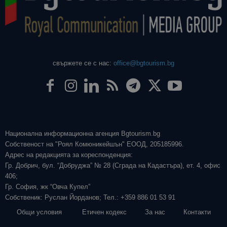
свържете се с нас:
office@bgtourism.bg
Национална информационна агенция Bgtourism.bg
Собственост на "Роял Комюникейшън" ЕООД, 205185996.
Адрес на редакцията за кореспонденция:
Гр. Добрич, бул. “Добруджа” № 28 (Сграда на Кадастъра), ет. 4, офис
406;
Гр. София, жк “Овча Купел”
Собственик: Руслан Йорданов; Тел.: +359 886 01 53 91
Общи условия
Етичен кодекс
За нас
Контакти