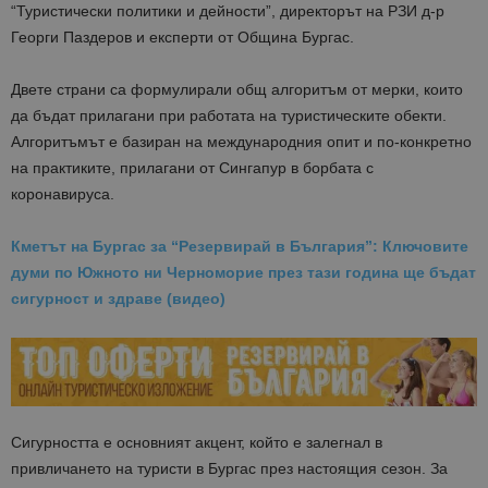
“Туристически политики и дейности”, директорът на РЗИ д-р
Георги Паздеров и експерти от Община Бургас.
Двете страни са формулирали общ алгоритъм от мерки, които
да бъдат прилагани при работата на туристическите обекти.
Алгоритъмът е базиран на международния опит и по-конкретно
на практиките, прилагани от Сингапур в борбата с
коронавируса.
Кметът на Бургас за “Резервирай в България”: Ключовите
думи по Южното ни Черноморие през тази година ще бъдат
сигурност и здраве (видео)
Сигурността е основният акцент, който е залегнал в
привличането на туристи в Бургас през настоящия сезон. За