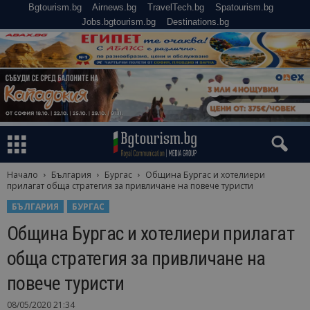
Bgtourism.bg
Airnews.bg
TravelTech.bg
Spatourism.bg
Jobs.bgtourism.bg
Destinations.bg
Начало
България
Бургас
Община Бургас и хотелиери
прилагат обща стратегия за привличане на повече туристи
БЪЛГАРИЯ
БУРГАС
Община Бургас и хотелиери прилагат
обща стратегия за привличане на
повече туристи
08/05/2020 21:34