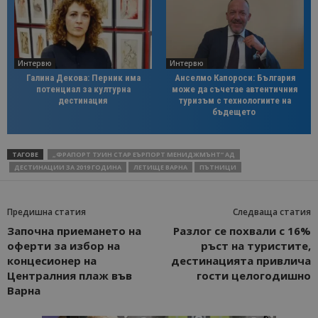
Интервю
Интервю
Галина Декова: Перник има
Анселмо Капороси: България
потенциал за културна
може да съчетае автентичния
дестинация
туризъм с технологиите на
бъдещето
ТАГОВЕ
„ФРАПОРТ ТУИН СТАР ЕЪРПОРТ МЕНИДЖМЪНТ“ АД
ДЕСТИНАЦИИ ЗА 2019 ГОДИНА
ЛЕТИЩЕ ВАРНА
ПЪТНИЦИ
Предишна статия
Следваща статия
Започна приемането на
Разлог се похвали с 16%
оферти за избор на
ръст на туристите,
концесионер на
дестинацията привлича
Централния плаж във
гости целогодишно
Варна