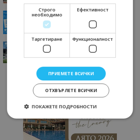
Строго
Ефективност
“Пощенска картичка от…”: Пловдив, градът на
необходимо
всички времена
23/06/2026 10:00
Пловдив
Таргетиране
Функционалност
“Пощенска картичка от…”: Перник – град на
традициите, културата и вдъхновяващите...
17/06/2026 09:01
Перник
ПРИЕМЕТЕ ВСИЧКИ
ОТХВЪРЛЕТЕ ВСИЧКИ
ПОКАЖЕТЕ ПОДРОБНОСТИ
Строго необходимо
Ефективност