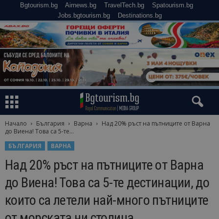
Bgtourism.bg
Airnews.bg
TravelTech.bg
Spatourism.bg
Jobs.bgtourism.bg
Destinations.bg
Начало
България
Варна
Над 20% ръст на пътниците от Варна
до Виена! Това са 5-те...
БЪЛГАРИЯ
ВАРНА
Над 20% ръст на пътниците от Варна
до Виена! Това са 5-те дестинации, до
които са летели най-много пътниците
от морската ни столица