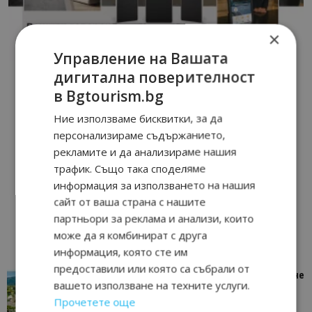
×
Управление на Вашата
дигитална поверителност
в Bgtourism.bg
Ние използваме бисквитки, за да
персонализираме съдържанието,
рекламите и да анализираме нашия
трафик. Също така споделяме
информация за използването на нашия
сайт от ваша страна с нашите
партньори за реклама и анализи, които
може да я комбинират с друга
информация, която сте им
предоставили или която са събрали от
“Пощенска картичка от…”: Петрич – Изживяване
вашето използване на техните услуги.
отвъд очакваното
Прочетете още
11/07/2026 11:22
Петрич