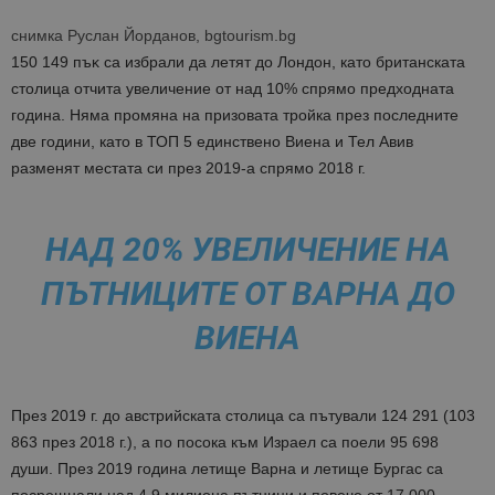
снимка Руслан Йорданов, bgtourism.bg
150 149 пъĸ ca избpaли дa лeтят дo Лондон, като британската
столица отчита увеличение от над 10% спрямо предходната
година. Няма промяна на призовата тройка през последните
две години, като в ТОП 5 единствено Виена и Тел Авив
разменят местата си през 2019-а спрямо 2018 г.
НАД 20% УВЕЛИЧЕНИЕ НА
ПЪТНИЦИТЕ ОТ ВАРНА ДО
ВИЕНА
През 2019 г. до австрийската столица са пътували 124 291 (103
863 през 2018 г.), а по посока към Израел са поели 95 698
души.
През 2019 година летище Варна и летище Бургас са