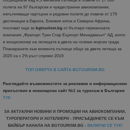
посрещнали над 4,9 милиона пътници и повече от 17 000
полета на 97 български и чуждестранни авиокомпании,
изпълняващи чартърни и редовни полети до повече от 179
дестинации в Европа, Близкия изток и Северна Африка,
посочват още за
bgtourism.bg
от българо-германската
компания
„Фрапорт Туин Стар Еърпорт Мениджмънт“ АД, която
е концесионер на летищата в двата ни големи морски града.
Планираните към момента пътници общо за двете летища за
2020 са с 2% ръст спрямо 2019.
ТОП ОФЕРТА В САЙТА BGTOURISM.BG
Разгледайте възможностите за рекламно и информационно
присъствие в новинарски сайт №1 за туризъм в България
ТУК
ЗА АКТУАЛНИ НОВИНИ И ПРОМОЦИИ НА АВИОКОМПАНИИ,
ТУРОПЕРАТОРИ И ХОТЕЛИЕРИ - ПРИСЪЕДИНЕТЕ СЕ КЪМ
ВАЙБЪР КАНАЛА НА BGTOURISM.BG -
ВКЛЮЧИ СЕ ТУК
!