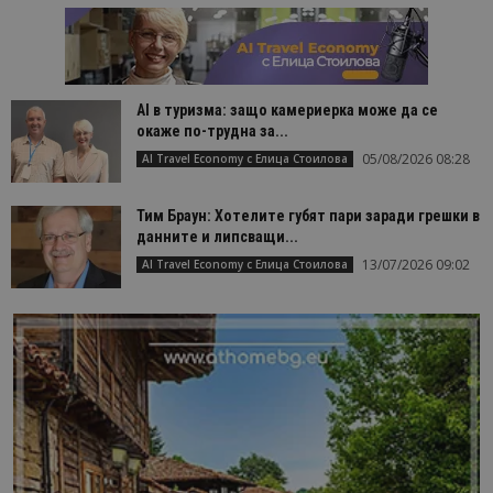
AI в туризма: защо камериерка може да се
окаже по-трудна за...
05/08/2026 08:28
AI Travel Economy с Елица Стоилова
Тим Браун: Хотелите губят пари заради грешки в
данните и липсващи...
13/07/2026 09:02
AI Travel Economy с Елица Стоилова