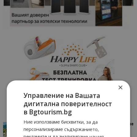
×
Управление на Вашата
дигитална поверителност
в Bgtourism.bg
Ние използваме бисквитки, за да
“Пощенска картичка от…”: Петрич – Изживяване
персонализираме съдържанието,
отвъд очакваното
рекламите и да анализираме нашия