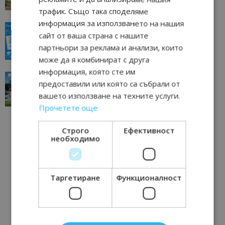
11/07/2026 11:22
Петрич
трафик. Също така споделяме
информация за използването на нашия
“Пощенска картичка от…”: Пловдив, градът на
сайт от ваша страна с нашите
всички времена
партньори за реклама и анализи, които
23/06/2026 10:00
Пловдив
може да я комбинират с друга
информация, която сте им
“Пощенска картичка от…”: Перник – град на
предоставили или която са събрали от
традициите, културата и вдъхновяващите...
вашето използване на техните услуги.
17/06/2026 09:01
Перник
Прочетете още
Строго
Ефективност
необходимо
Таргетиране
Функционалност