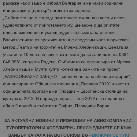
разкаже как и защо е избрал България и на какви социални
инициативи е „център“ неговото заведение.
„Събитието ще е с продължителност около два часа и освен
удоволствието от приготвянето му, ще може и да опитате
прясно изпечения и ухаещ пудинг със сметана и ягоди.
Впечатленията от преживяното ще споделим чрез творческия
метод „Театър на трохите“ на Мрежа Хлебни къщи. Цената за
участие е 10 лева на човек, като моге да се запишете на 0884
048 093“, сподели Радева. Събитието се организира от Мрежа
Хлебни къщи и Мулти култи колектив в рамките на проект
„РАЗНООБРАЗНИ ЗАЕДНО – споделяне на хлябове и истории“,
финансиран от Общинска фондация „Пловдив 2019” и част от
официалната програма на Пловдив – Европейска столица на
културата 2019. В периода април – юли 2019 г. се планират
общо 9 подобни събития в София, Пловдив и Варна.
ЗА АКТУАЛНИ НОВИНИ И ПРОМОЦИИ НА АВИОКОМПАНИИ,
ТУРОПЕРАТОРИ И ХОТЕЛИЕРИ - ПРИСЪЕДИНЕТЕ СЕ КЪМ
ВАЙБЪР КАНАЛА НА BGTOURISM.BG -
ВКЛЮЧИ СЕ ТУК
!