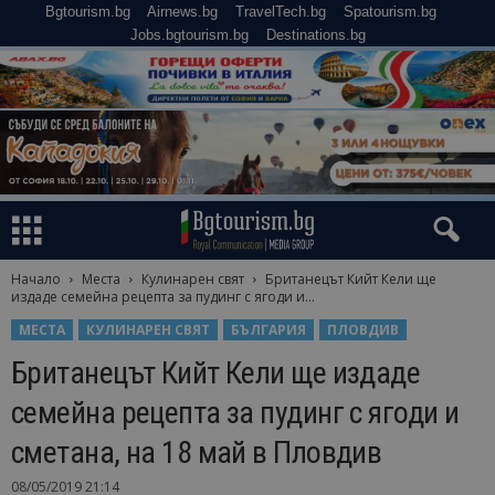
Bgtourism.bg
Airnews.bg
TravelTech.bg
Spatourism.bg
Jobs.bgtourism.bg
Destinations.bg
Начало
Места
Кулинарен свят
Британецът Кийт Кели ще
издаде семейна рецепта за пудинг с ягоди и...
МЕСТА
КУЛИНАРЕН СВЯТ
БЪЛГАРИЯ
ПЛОВДИВ
Британецът Кийт Кели ще издаде
семейна рецепта за пудинг с ягоди и
сметана, на 18 май в Пловдив
08/05/2019 21:14