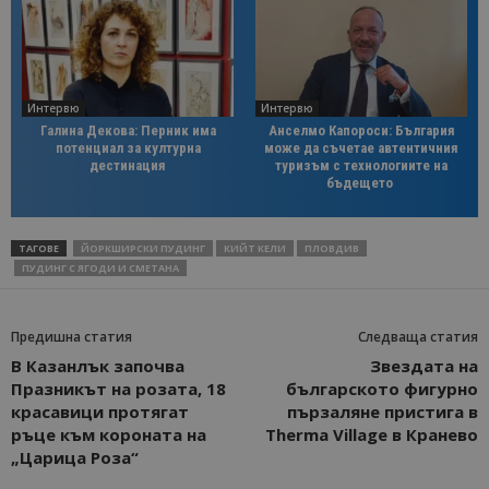
Интервю
Интервю
Галина Декова: Перник има
Анселмо Капороси: България
потенциал за културна
може да съчетае автентичния
дестинация
туризъм с технологиите на
бъдещето
ТАГОВЕ
ЙОРКШИРСКИ ПУДИНГ
КИЙТ КЕЛИ
ПЛОВДИВ
ПУДИНГ С ЯГОДИ И СМЕТАНА
Предишна статия
Следваща статия
В Казанлък започва
Звездата на
Празникът на розата, 18
българското фигурно
красавици протягат
пързаляне пристига в
ръце към короната на
Therma Village в Кранево
„Царица Роза“