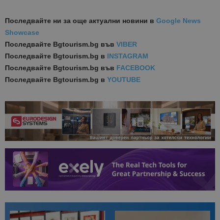
Последвайте ни за още актуални новини
в
Google News
Showcase
Последвайте
Bgtourism.bg във
VIBER
Последвайте
Bgtourism.bg в
INSTAGRAM
Последвайте
Bgtourism.bg във
FACEBOOK
Последвайте
Bgtourism.bg в
YOUTUBE