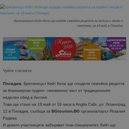
Британецът Кийт Кели ще издаде семейна рецепта за пудинг с ягоди и
сметана, на 18 май в Пловдив
Чуйте статията:
Пловдив.
Британецът Кийт Кели ще сподели семейна рецепта
за йоркширски пудинг- неизменна част от традиционния
неделен обяд в Англия.
Това ще стане на 18 май от 16 часа в Anglia Cafe, ул. Лозенград
12 в Пловдив, съобщи за
BGtourism.BG
организаторът Розалия
Радева.
И докато участниците забъркват този специалитет, Кийт ще