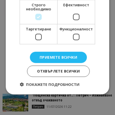
Строго
Ефективност
необходимо
Таргетиране
Функционалност
ПРИЕМЕТЕ ВСИЧКИ
ОТХВЪРЛЕТЕ ВСИЧКИ
ПОКАЖЕТЕ ПОДРОБНОСТИ
“Пощенска картичка от…”: Петрич – Изживяване
отвъд очакваното
Строго необходимо
Ефективност
11/07/2026 11:22
Петрич
Таргетиране
Функционалност