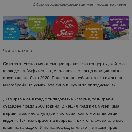
В Созопол официално откриха летния туристически сезон
Чуйте статията:
Созопол.
Експлозия от емоции предизвика концертът, който се
проведе на Амфитеатър „Аполония“ по повод официалното
откриване на Лято 2020. Радостта на публиката си личеше по
многобройните усмихнати лица и шумните аплодисменти.
„Намираме се в град с хилядолетна история, този град е
създаден преди 2600 години. В нашия град има музеи, има
църкви, има много култура и история, които могат да бъдат
видени. Тук има страхотна природа – вижте плажовете, вижте
планината къде е. И не на последно
място – в нашия град