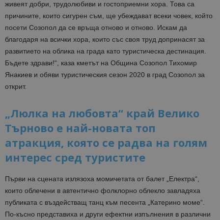
живеят добри, трудолюбиви и гостоприемни хора. Това са
причините, които сигурен съм, ще убеждават всеки човек, който
посети Созопол да се връща отново и отново. Искам да
благодаря на всички хора, които със своя труд допринасят за
развитието на облика на града като туристическа дестинация.
Бъдете здрави!“, каза кметът на Община Созопол Тихомир
Янакиев и обяви туристическия сезон 2020 в град Созопол за
открит.
„Люлка на любовта“ край Велико
Търново е най-новата топ
атракция, която се радва на голям
интерес сред туристите
Първи на сцената излязоха момичетата от балет „Електра“,
които облечени в автентично фолклорно облекло завладяха
публиката с въздействащ танц към песента „Катерино моме“.
По-късно представиха и други ефектни изпълнения в различни