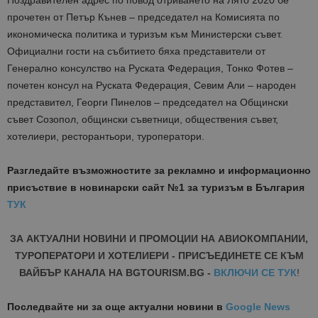
Поздравителен адрес по повод отриването на Лято 2020 бе
прочетен от Петър Кънев – председател на Комисията по
икономическа политика и туризъм към Министерски съвет.
Официални гости на събитието бяха представители от
Генерално консулство на Руската Федерация, Тонко Фотев –
почетен консул на Руската Федерация, Севим Али – народен
представител, Георги Пинелов – председател на Общински
съвет Созопол, общински съветници, обществения съвет,
хотелиери, ресторантьори, туроператори.
Разгледайте възможностите за рекламно и информационно
присъствие в новинарски сайт №1 за туризъм в България
ТУК
ЗА АКТУАЛНИ НОВИНИ И ПРОМОЦИИ НА АВИОКОМПАНИИ,
ТУРОПЕРАТОРИ И ХОТЕЛИЕРИ - ПРИСЪЕДИНЕТЕ СЕ КЪМ
ВАЙБЪР КАНАЛА НА BGTOURISM.BG -
ВКЛЮЧИ СЕ ТУК
!
Последвайте ни за още актуални новини
в
Google News