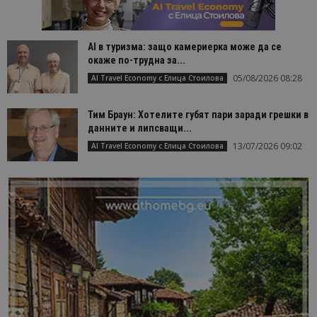
AI в туризма: защо камериерка може да се
окаже по-трудна за...
05/08/2026 08:28
AI Travel Economy с Елица Стоилова
Тим Браун: Хотелите губят пари заради грешки в
данните и липсващи...
13/07/2026 09:02
AI Travel Economy с Елица Стоилова