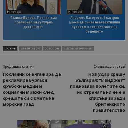
Интервю
Интервю
Галина Декова: Перник има
Анселмо Капороси: България
потенциал за културна
може да съчетае автентичния
дестинация
туризъм с технологиите на
бъдещето
ТАГОВЕ
ЛЕТЕН СЕЗОН
СОЗОПОЛ
ТИХОМИР ЯНАКИЕВ
Предишна статия
Следваща статия
Посланик се ангажира да
Нов удар срещу
рекламира Бургас в
България: “ИзиДжет”
сръбски медии и
подновява полетите си,
социални мрежи след
но страната ни не е в
срещата си с кмета на
списъка заради
морския град
британското
правителство