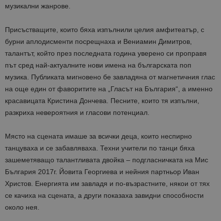
музикални жанрове.
Присъстващите, които бяха изпълнили целия амфитеатър, с
бурни аплодисменти посрещнаха и Вениамин Димитров,
талантът, който през последната година уверено си проправя
път сред най-актуалните нови имена на българската поп
музика. Публиката мигновено бе завладяна от магнетичния глас
на още един от фаворитите на „Гласът на България“, а именно
красавицата Кристина Дончева. Песните, които тя изпълни,
разкриха невероятния и гласови потенциал.
Място на сцената имаше за всички деца, които неспирно
танцуваха и се забавляваха. Техни учители по танци бяха
зашеметяващо талантливата двойка – подгласничката на Мис
България 2017г. Йовита Георгиева и нейния партньор Иван
Христов. Енергията им завладя и по-възрастните, някои от тях
се качиха на сцената, а други показаха завидни способности
около нея.