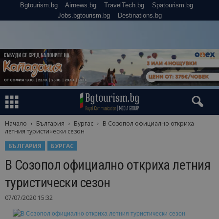
Bgtourism.bg
Airnews.bg
TravelTech.bg
Spatourism.bg
Jobs.bgtourism.bg
Destinations.bg
Начало
България
Бургас
В Созопол официално откриха
летния туристически сезон
БЪЛГАРИЯ
БУРГАС
В Созопол официално откриха летния
туристически сезон
07/07/2020 15:32