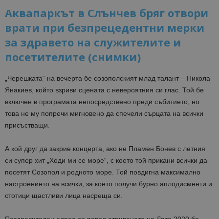
Аквапаркът в Слънчев бряг отвори
врати при безпрецедентни мерки
за здравето на служителите и
посетителите (снимки)
„Черешката“ на вечерта бе созополският млад талант – Никола
Янакиев, който взриви сцената с невероятния си глас. Той бе
включен в програмата непосредствено преди събитието, но
това не му попречи мигновено да спечели сърцата на всички
присъстващи.
А кой друг да закрие концерта, ако не Пламен Бонев с летния
си супер хит „Ходи ми се море“, с което той прикани всички да
посетят Созопол и родното море. Той повдигна максимално
настроението на всички, за което получи бурно аплодисменти и
стотици щастливи лица насреща си.