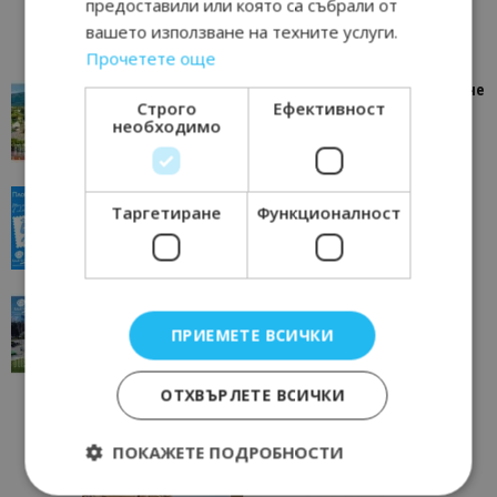
предоставили или която са събрали от
вашето използване на техните услуги.
Прочетете още
“Пощенска картичка от…”: Петрич – Изживяване
Строго
Ефективност
отвъд очакваното
необходимо
11/07/2026 11:22
Петрич
“Пощенска картичка от…”: Пловдив, градът на
Таргетиране
Функционалност
всички времена
23/06/2026 10:00
Пловдив
“Пощенска картичка от…”: Перник – град на
традициите, културата и вдъхновяващите...
ПРИЕМЕТЕ ВСИЧКИ
17/06/2026 09:01
Перник
ОТХВЪРЛЕТЕ ВСИЧКИ
ПОКАЖЕТЕ ПОДРОБНОСТИ