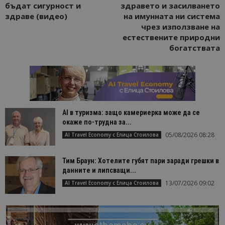
бъдат сигурност и
здравето и засилването
здраве (видео)
на имунната ни система
чрез използване на
естествените природни
богатствата
AI в туризма: защо камериерка може да се
окаже по-трудна за...
05/08/2026 08:28
AI Travel Economy с Елица Стоилова
Тим Браун: Хотелите губят пари заради грешки в
данните и липсващи...
13/07/2026 09:02
AI Travel Economy с Елица Стоилова