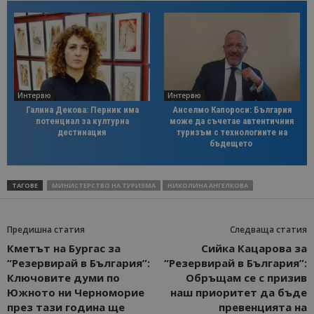
Интервю
Интервю
Галина Декова: Перник има
Анселмо Капороси: България
потенциал за културна
може да съчетае автентичния
дестинация
туризъм с технологиите на
бъдещето
ТАГОВЕ
МИНИСТЕРСТВО НА ТУРИЗМА
НИКОЛИНА АНГЕЛКОВА
Предишна статия
Следваща статия
Кметът на Бургас за
Сийка Кацарова за
“Резервирай в България”:
“Резервирай в България”:
Ключовите думи по
Обръщам се с призив
Южното ни Черноморие
наш приоритет да бъде
през тази година ще
превенцията на