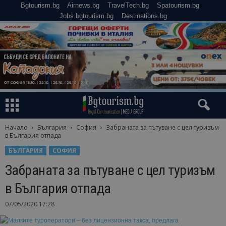
Bgtourism.bg
Airnews.bg
TravelTech.bg
Spatourism.bg
Jobs.bgtourism.bg
Destinations.bg
Начало
България
София
Забраната за пътуване с цел туризъм
в България отпада
БЪЛГАРИЯ
СОФИЯ
Забраната за пътуване с цел туризъм
в България отпада
07/05/2020 17:28