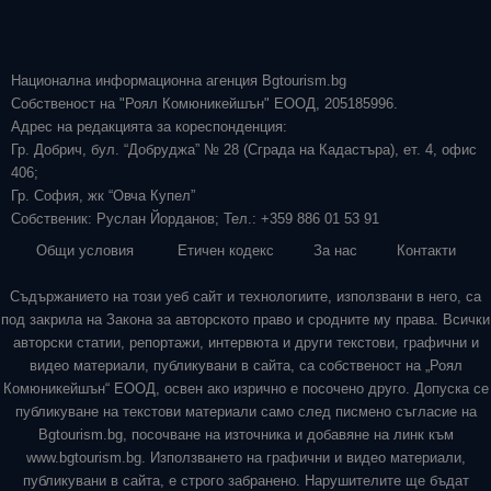
Национална информационна агенция Bgtourism.bg
Собственост на "Роял Комюникейшън" ЕООД, 205185996.
Адрес на редакцията за кореспонденция:
Гр. Добрич, бул. “Добруджа” № 28 (Сграда на Кадастъра), ет. 4, офис
406;
Гр. София, жк “Овча Купел”
Собственик: Руслан Йорданов; Тел.: +359 886 01 53 91
Общи условия
Етичен кодекс
За нас
Контакти
Съдържанието на този уеб сайт и технологиите, използвани в него, са
под закрила на Закона за авторското право и сродните му права. Всички
авторски статии, репортажи, интервюта и други текстови, графични и
видео материали, публикувани в сайта, са собственост на „Роял
Комюникейшън“ ЕООД, освен ако изрично е посочено друго. Допуска се
публикуване на текстови материали само след писмено съгласие на
Bgtourism.bg, посочване на източника и добавяне на линк към
www.bgtourism.bg. Използването на графични и видео материали,
публикувани в сайта, е строго забранено. Нарушителите ще бъдат