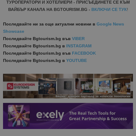
ТУРОПЕРАТОРИ И ХОТЕЛИЕРИ - ПРИСЪЕДИНЕТЕ СЕ КЪМ
ВАЙБЪР КАНАЛА НА BGTOURISM.BG -
ВКЛЮЧИ СЕ ТУК
!
Последвайте ни за още актуални новини
в
Google News
Showcase
Последвайте
Bgtourism.bg във
VIBER
Последвайте
Bgtourism.bg в
INSTAGRAM
Последвайте
Bgtourism.bg във
FACEBOOK
Последвайте
Bgtourism.bg в
YOUTUBE