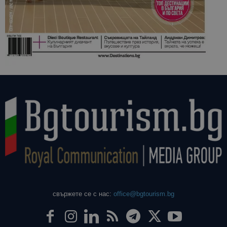
свържете се с нас:
office@bgtourism.bg