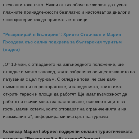
шезлонги това лято. Някои от тях обаче не желаят да пуснат
плажните принадлежности безплатно и настояват за диалог и
ясни критерии как да приемат летовници.
“Резервирай в България”: Христо Стоичков и Мария
Гроздева със силна подкрепа за българския туризъм
(видео)
„От 13-май, с отпадането на извънредното положение, ще
отпадне и моята заповед, която забранява осъществяването на
пътувания с цел туризъм. С оглед на това, че сме дали
възможност и на ресторантите, и заведенията, които имат
открити тераси и площи да работят. Ще имат възможност да
работят и всички места за настаняване, основно къщите за
гости, малки хотели, които отговарят на ограниченията и на
изискванията”, информира министърът на туризма.
Комисар Мария Габриел подкрепи онлайн туристическата
кампания “Резервирай в България” (видео)