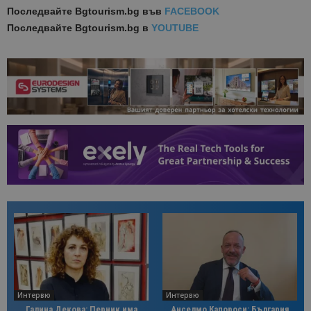
Последвайте
Bgtourism.bg във
FACEBOOK
Последвайте
Bgtourism.bg в
YOUTUBE
Интервю
Интервю
Галина Декова: Перник има
Анселмо Капороси: България