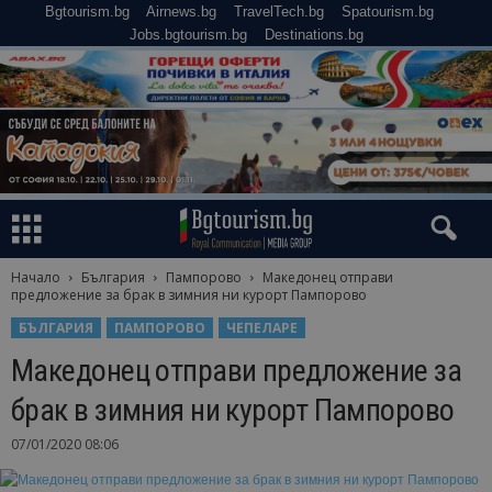
Bgtourism.bg
Airnews.bg
TravelTech.bg
Spatourism.bg
Jobs.bgtourism.bg
Destinations.bg
Начало
България
Пампорово
Македонец отправи
предложение за брак в зимния ни курорт Пампорово
БЪЛГАРИЯ
ПАМПОРОВО
ЧЕПЕЛАРЕ
Македонец отправи предложение за
брак в зимния ни курорт Пампорово
07/01/2020 08:06