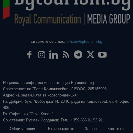
свържете се с нас:
office@bgtourism.bg
Национална информационна агенция Bgtourism.bg
Собственост на "Роял Комюникейшън" ЕООД, 205185996.
Адрес на редакцията за кореспонденция:
Гр. Добрич, бул. “Добруджа” № 28 (Сграда на Кадастъра), ет. 4, офис
406;
Гр. София, жк “Овча Купел”
Собственик: Руслан Йорданов; Тел.: +359 886 01 53 91
Общи условия
Етичен кодекс
За нас
Контакти