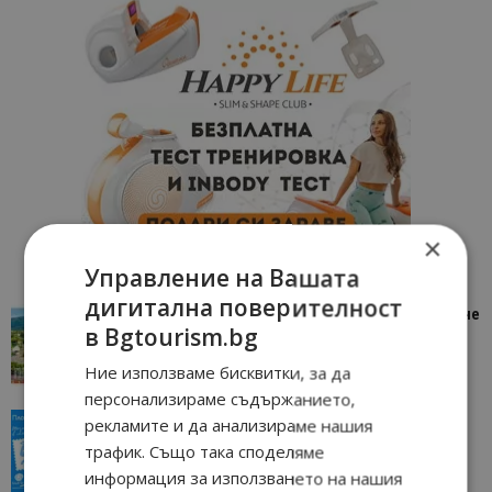
×
Управление на Вашата
дигитална поверителност
“Пощенска картичка от…”: Петрич – Изживяване
в Bgtourism.bg
отвъд очакваното
11/07/2026 11:22
Петрич
Ние използваме бисквитки, за да
персонализираме съдържанието,
“Пощенска картичка от…”: Пловдив, градът на
рекламите и да анализираме нашия
всички времена
трафик. Също така споделяме
23/06/2026 10:00
Пловдив
информация за използването на нашия