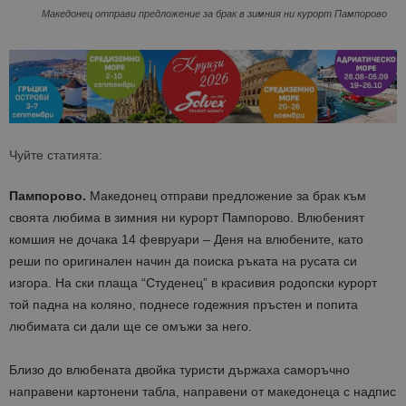
Македонец отправи предложение за брак в зимния ни курорт Пампорово
Чуйте статията:
Пампорово.
Македонец отправи предложение за брак към
своята любима в зимния ни курорт Пампорово. Влюбеният
комшия не дочака 14 февруари – Деня на влюбените, като
реши по оригинален начин да поиска ръката на русата си
изгора. На ски плаща “Студенец” в красивия родопски курорт
той падна на коляно, поднесе годежния пръстен и попита
любимата си дали ще се омъжи за него.
Близо до влюбената двойка туристи държаха саморъчно
направени картонени табла, направени от македонеца с надпис