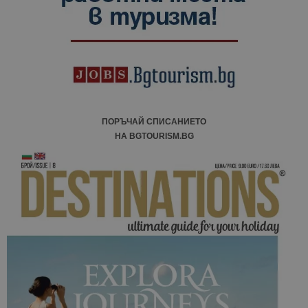
сесии и
кампании 
отчетите з
анализ на
сайтовете.
ПОРЪЧАЙ СПИСАНИЕТО
НА BGTOURISM.BG