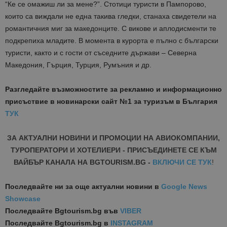
“Ке се омажиш ли за мене?”. Стотици туристи в Пампорово,
които са виждали не една такива гледки, станаха свидетели на
романтичния миг за македонците. С викове и аплодисменти те
подкрепиха младите. В момента в курорта е пълно с български
туристи, както и с гости от съседните държави – Северна
Македония, Гърция, Турция, Румъния и др.
Разгледайте възможностите за рекламно и информационно
присъствие в новинарски сайт №1 за туризъм в България
ТУК
ЗА АКТУАЛНИ НОВИНИ И ПРОМОЦИИ НА АВИОКОМПАНИИ,
ТУРОПЕРАТОРИ И ХОТЕЛИЕРИ - ПРИСЪЕДИНЕТЕ СЕ КЪМ
ВАЙБЪР КАНАЛА НА BGTOURISM.BG -
ВКЛЮЧИ СЕ ТУК
!
Последвайте ни за още актуални новини
в
Google News
Showcase
Последвайте
Bgtourism.bg във
VIBER
Последвайте
Bgtourism.bg в
INSTAGRAM