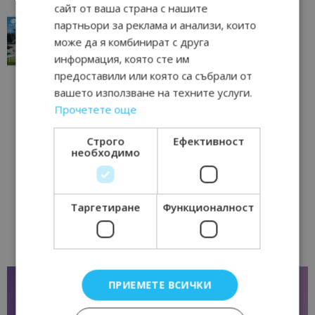
сайт от ваша страна с нашите
“Пощенска картичка от…”: Перник – град на
партньори за реклама и анализи, които
традициите, културата и вдъхновяващите...
може да я комбинират с друга
17/06/2026 09:01
Перник
информация, която сте им
предоставили или която са събрали от
вашето използване на техните услуги.
Прочетете още
Строго
Ефективност
необходимо
Таргетиране
Функционалност
ПРИЕМЕТЕ ВСИЧКИ