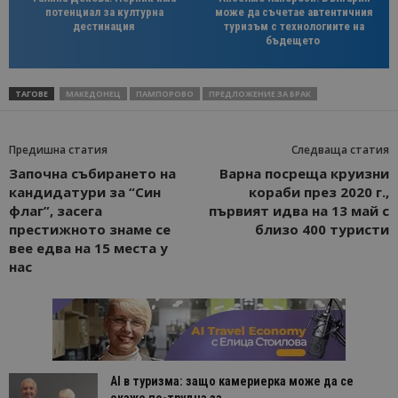
потенциал за културна
може да съчетае автентичния
дестинация
туризъм с технологиите на
бъдещето
ТАГОВЕ
МАКЕДОНЕЦ
ПАМПОРОВО
ПРЕДЛОЖЕНИЕ ЗА БРАК
Предишна статия
Следваща статия
Започна събирането на
Варна посреща круизни
кандидатури за “Син
кораби през 2020 г.,
флаг”, засега
първият идва на 13 май с
престижното знаме се
близо 400 туристи
вее едва на 15 места у
нас
AI в туризма: защо камериерка може да се
окаже по-трудна за...