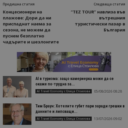
Предишна статия
Следваща статия
Концесионери на
“TEZ TOUR” навлиза във
плажове: Дори да ни
вътрешния
приспаднат наема за
туристически пазар в
сезона, не можем да
България
пуснем безплатно
чадърите и шезлонгите
AI в туризма: защо камериерка може да се
окаже по-трудна за...
05/08/2026 08:28
AI Travel Economy с Елица Стоилова
Тим Браун: Хотелите губят пари заради грешки в
данните и липсващи...
13/07/2026 09:02
AI Travel Economy с Елица Стоилова