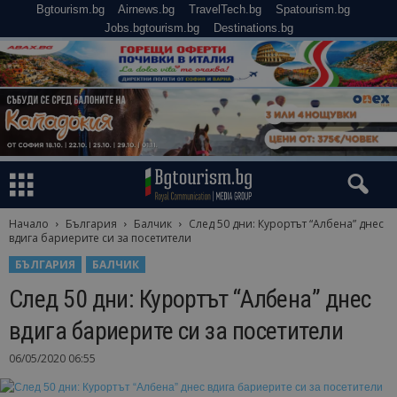
Bgtourism.bg
Airnews.bg
TravelTech.bg
Spatourism.bg
Jobs.bgtourism.bg
Destinations.bg
Начало
България
Балчик
След 50 дни: Курортът “Албена” днес
вдига бариерите си за посетители
БЪЛГАРИЯ
БАЛЧИК
След 50 дни: Курортът “Албена” днес
вдига бариерите си за посетители
06/05/2020 06:55