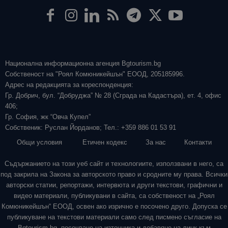
Национална информационна агенция Bgtourism.bg
Собственост на "Роял Комюникейшън" ЕООД, 205185996.
Адрес на редакцията за кореспонденция:
Гр. Добрич, бул. “Добруджа” № 28 (Сграда на Кадастъра), ет. 4, офис
406;
Гр. София, жк “Овча Купел”
Собственик: Руслан Йорданов; Тел.: +359 886 01 53 91
Общи условия
Етичен кодекс
За нас
Контакти
Съдържанието на този уеб сайт и технологиите, използвани в него, са
под закрила на Закона за авторското право и сродните му права. Всички
авторски статии, репортажи, интервюта и други текстови, графични и
видео материали, публикувани в сайта, са собственост на „Роял
Комюникейшън“ ЕООД, освен ако изрично е посочено друго. Допуска се
публикуване на текстови материали само след писмено съгласие на
Bgtourism.bg, посочване на източника и добавяне на линк към