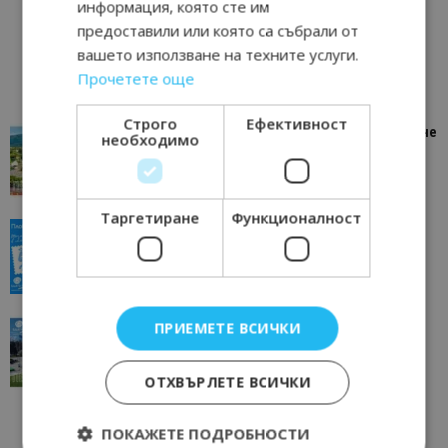
информация, която сте им
предоставили или която са събрали от
вашето използване на техните услуги.
Прочетете още
Строго
Ефективност
“Пощенска картичка от…”: Петрич – Изживяване
необходимо
отвъд очакваното
11/07/2026 11:22
Петрич
Таргетиране
Функционалност
“Пощенска картичка от…”: Пловдив, градът на
всички времена
23/06/2026 10:00
Пловдив
“Пощенска картичка от…”: Перник – град на
ПРИЕМЕТЕ ВСИЧКИ
традициите, културата и вдъхновяващите...
17/06/2026 09:01
Перник
ОТХВЪРЛЕТЕ ВСИЧКИ
ПОКАЖЕТЕ ПОДРОБНОСТИ