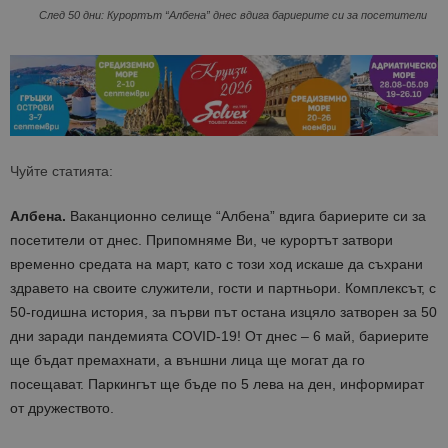
След 50 дни: Курортът “Албена” днес вдига бариерите си за посетители
Чуйте статията:
Албена.
Ваканционно селище “Албена” вдига бариерите си за
посетители от днес. Припомняме Ви, че курортът затвори
временно средата на март, като с този ход искаше да съхрани
здравето на своите служители, гости и партньори. Комплексът, с
50-годишна история, за първи път остана изцяло затворен за 50
дни заради пандемията COVID-19! От днес – 6 май, бариерите
ще бъдат премахнати, а външни лица ще могат да го
посещават. Паркингът ще бъде по 5 лева на ден, информират
от дружеството.