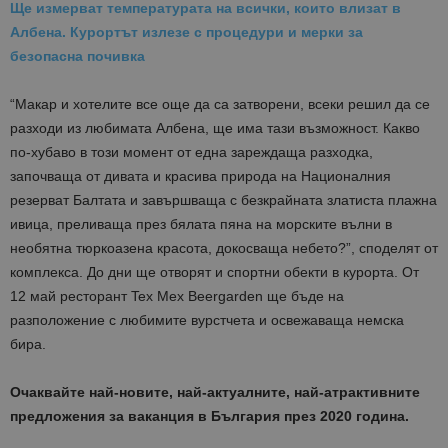
Ще измерват температурата на всички, които влизат в
Албена. Курортът излезе с процедури и мерки за
безопасна почивка
“Макар и хотелите все още да са затворени, всеки решил да се
разходи из любимата Албена, ще има тази възможност. Какво
по-хубаво в този момент от една зареждаща разходка,
започваща от дивата и красива природа на Националния
резерват Балтата и завършваща с безкрайната златиста плажна
ивица, преливаща през бялата пяна на морските вълни в
необятна тюркоазена красота, докосваща небето?”, споделят от
комплекса. До дни ще отворят и спортни обекти в курорта. От
12 май ресторант Tex Mex Beergarden ще бъде на
разположение с любимите вурстчета и освежаваща немска
бира.
Очаквайте най-новите, най-актуалните, най-атрактивните
предложения за ваканция в България през 2020 година.