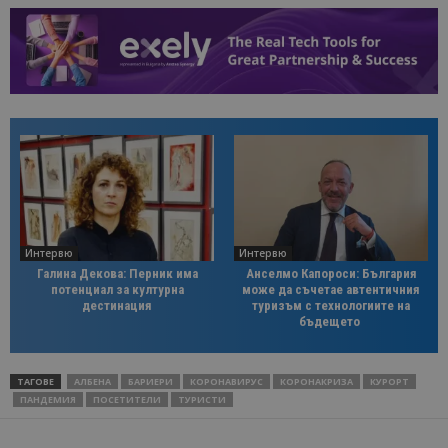
Интервю
Интервю
Галина Декова: Перник има
Анселмо Капороси: България
потенциал за културна
може да съчетае автентичния
дестинация
туризъм с технологиите на
бъдещето
ТАГОВЕ
АЛБЕНА
БАРИЕРИ
КОРОНАВИРУС
КОРОНАКРИЗА
КУРОРТ
ПАНДЕМИЯ
ПОСЕТИТЕЛИ
ТУРИСТИ