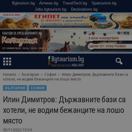
Bgtourism.bg
Airnews.bg
TravelTech.bg
Spatourism.bg
Jobs.bgtourism.bg
Destinations.bg
Начало
България
София
Илин Димитров: Държавните бази са
хотели, не водим бежанците на лошо място
БЪЛГАРИЯ
СОФИЯ
Илин Димитров: Държавните бази са
хотели, не водим бежанците на лошо
място
05/11/2022 15:54