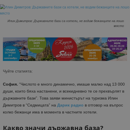
Илин Димитров: Държавните бази са хотели, не водим бежанците на лошо
място
Чуйте статията:
София.
“Числото е много динамично, имаше малко над 13 000
души, които бяха настанени, и всекидневно те се прехвърлят в
държавните бази”. Това заяви министърът на туризма Илин
Димитров в “Седмицата” на
Дарик радио
в отговор на въпрос
колко бежанци има в момента в частните хотели.
Какво значи държавна база?