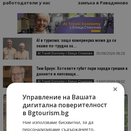
работодатели у нас
замъка в Равадиново
AI в туризма: защо камериерка може да се
окаже по-трудна за...
05/08/2026 08:28
AI Travel Economy с Елица Стоилова
Тим Браун: Хотелите губят пари заради грешки в
данните и липсващи...
13/07/2026 09:02
AI Travel Economy с Елица Стоилова
×
Управление на Вашата
дигитална поверителност
в Bgtourism.bg
Ние използваме бисквитки, за да
персонализираме съдържанието,