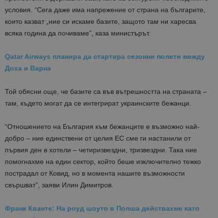
условия. “Сега даже има напрежение от страна на българите,
които казват „ние си искаме базите, защото там ни харесва
всяка година да почиваме”, каза министърът.
Qatar Airways планира да стартира сезонни полети между
Доха и Варна
Той обясни още, че базите са във вътрешността на страната –
там, където могат да се интегрират украинските бежанци.
“Отношението на България към бежанците е възможно най-
добро – ние единствени от целия ЕС сме ги настанили от
първия ден в хотели – четиризвездни, тризвездни. Така ние
помогнахме на един сектор, който беше изключително тежко
пострадал от Ковид, но в момента нашите възможности
свършват”, заяви Илин Димитров.
Франк Кванте: На роуд шоуто в Полша действахме като