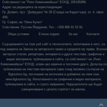
Собственост на "Роял Комюникейшън" ЕООД, 205185996.
Адрес на редакцията за кореспонденция:
Гр. Добрич, бул. “Добруджа” № 28 (Сграда на Кадастъра), ет. 4, офис
406;
Гр. София, жк “Овча Купел”
Собственик: Руслан Йорданов; Тел.: +359 886 01 53 91
Общи условия
Етичен кодекс
За нас
Контакти
Съдържанието на този уеб сайт и технологиите, използвани в него, са
под закрила на Закона за авторското право и сродните му права. Всички
авторски статии, репортажи, интервюта и други текстови, графични и
видео материали, публикувани в сайта, са собственост на „Роял
Комюникейшън“ ЕООД, освен ако изрично е посочено друго. Допуска се
публикуване на текстови материали само след писмено съгласие на
Bgtourism.bg, посочване на източника и добавяне на линк към
www.bgtourism.bg. Използването на графични и видео материали,
публикувани в сайта, е строго забранено. Нарушителите ще бъдат
санкционирани с цялата строгост на закона.