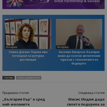
Интервю
Интервю
Галина Декова: Перник има
Анселмо Капороси: България
потенциал за културна
може да съчетае автентичния
дестинация
туризъм с технологиите на
бъдещето
ТАГОВЕ
ИЛИН ДИМИТРОВ
Предишна статия
Следваща статия
„България Еър“ е сред
Мисис Индия даде
най-желаните
своята подкрепа за