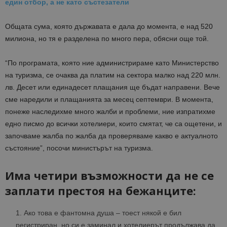
един отбор, а не като състезатели
Общата сума, която държавата е дала до момента, е над 520
милиона, но тя е разделена по много пера, обясни още той.
“По програмата, която ние администрираме като Министерство
на туризма, се очаква да платим на сектора малко над 220 млн.
лв. Десет или единадесет плащания ще бъдат направени. Вече
сме наредили и плащанията за месец септември. В момента,
понеже наследихме много жалби и проблеми, ние изпратихме
едно писмо до всички хотелиери, които смятат, че са ощетени, и
започваме жалба по жалба да проверяваме какво е актуалното
състояние”, посочи министърът на туризма.
Има четири възможности да не се
заплати престоя на бежанците:
Ако това е фантомна душа – тоест някой е бил
регистриран, но си е заминал и хотелиерът продължава да