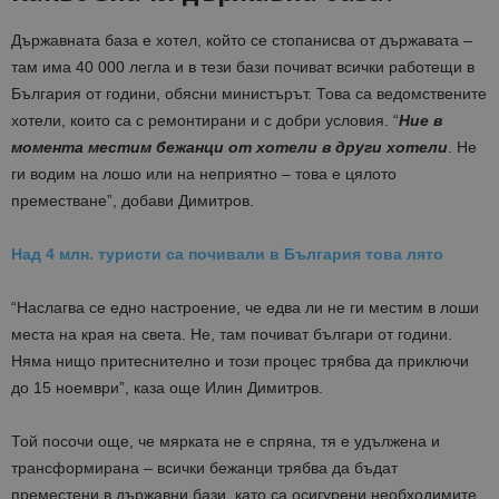
Държавната база е хотел, който се стопанисва от държавата –
там има 40 000 легла и в тези бази почиват всички работещи в
България от години, обясни министърът. Това са ведомствените
хотели, които са с ремонтирани и с добри условия. “
Ние в
момента местим бежанци от хотели в други хотели
. Не
ги водим на лошо или на неприятно – това е цялото
преместване”, добави Димитров.
Над 4 млн. туристи са почивали в България това лято
“Наслагва се едно настроение, че едва ли не ги местим в лоши
места на края на света. Не, там почиват българи от години.
Няма нищо притеснително и този процес трябва да приключи
до 15 ноември”, каза още Илин Димитров.
Той посочи още, че мярката не е спряна, тя е удължена и
трансформирана – всички бежанци трябва да бъдат
преместени в държавни бази, като са осигурени необходимите