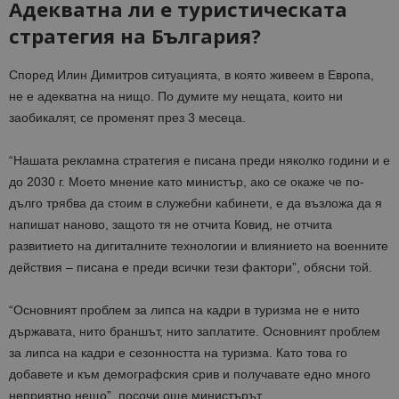
Адекватна ли е туристическата
стратегия на България?
Според Илин Димитров ситуацията, в която живеем в Европа,
не е адекватна на нищо. По думите му нещата, които ни
заобикалят, се променят през 3 месеца.
“Нашата рекламна стратегия е писана преди няколко години и е
до 2030 г. Моето мнение като министър, ако се окаже че по-
дълго трябва да стоим в служебни кабинети, е да възложа да я
напишат наново, защото тя не отчита Ковид, не отчита
развитието на дигиталните технологии и влиянието на военните
действия – писана е преди всички тези фактори”, обясни той.
“Основният проблем за липса на кадри в туризма не е нито
държавата, нито браншът, нито заплатите. Основният проблем
за липса на кадри е сезонността на туризма. Като това го
добавете и към демографския срив и получавате едно много
неприятно нещо”, посочи още министърът.