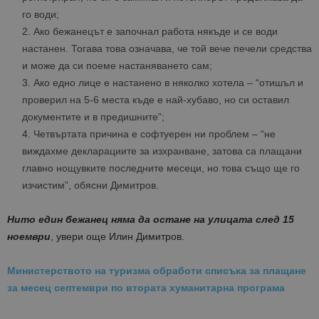
го води;
Ако бежанецът е започнал работа някъде и се води
настанен. Тогава това означава, че той вече печели средства
и може да си поеме настаняването сам;
Ако едно лице е настанено в няколко хотела – “отишъл и
проверил на 5-6 места къде е най-хубаво, но си оставил
документите и в предишните”;
Четвъртата причина е софтуерен ни проблем – “не
виждахме декларациите за изхранване, затова са плащани
главно нощувките последните месеци, но това също ще го
изчистим”, обясни Димитров.
Нито един бежанец няма да остане на улицата след 15
ноември
, увери още Илин Димитров.
Министерството на туризма обработи списъка за плащане
за месец септември по втората хуманитарна програма