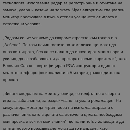
технология, използваща радар за регистриране и отчитане на
замаха, удара и летежа на топката. Чрез алгоритъм специален
монитор пресъздава в пъл
на степен усещането от играта в
естествени условия.
„Радвам се, че успяхме да вкараме страстта към голфа и в
„Албена“. По този начин гостите на комплекса ще могат да
опознаят играта, без да се налага да инвестират много пари и
усилия, да се забавляват и да прекарат време с приятели“, каза
Веселин Савоя – сертифициран PGA инструктор и един от
малкото голф професионалисти в България, ръководител на
проекта.
„Винаги споделям на моите ученици, че голфът не е спорт, а
игра за забавление, за раздвижване на ума и релаксация. На
симулатора могат да играят хора на всякаква възраст и с
различен опит, като в цената са включени цялата необходима
екипировка и всички мои знания“, допълни той. Желаещите да
опитат новото преживяване могат да го направят, като