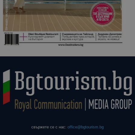
свържете се с нас:
office@bgtourism.bg