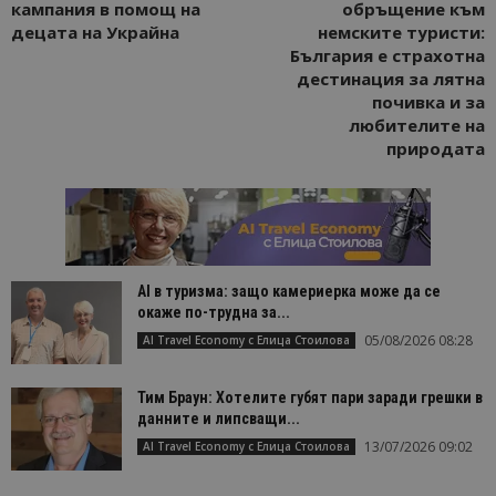
кампания в помощ на
обръщение към
децата на Украйна
немските туристи:
България е страхотна
дестинация за лятна
почивка и за
любителите на
природата
AI в туризма: защо камериерка може да се
окаже по-трудна за...
05/08/2026 08:28
AI Travel Economy с Елица Стоилова
Тим Браун: Хотелите губят пари заради грешки в
данните и липсващи...
13/07/2026 09:02
AI Travel Economy с Елица Стоилова