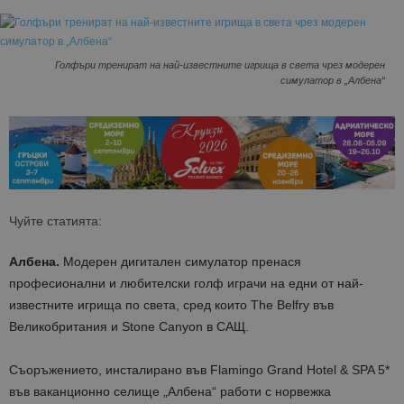
Голфъри тренират на най-известните игрища в света чрез модерен
симулатор в „Албена“
Чуйте статията:
Албена.
Модерен дигитален симулатор пренася
професионални и любителски голф играчи на едни от най-
известните игрища по света, сред които The Belfry във
Великобритания и Stone Canyon в САЩ.
Съоръжението, инсталирано във Flamingo Grand Hotel & SPA 5*
във ваканционно селище „Албена“ работи с норвежка