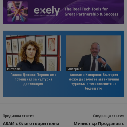
Интервю
Интервю
Галина Декова: Перник има
Анселмо Капороси: България
потенциал за културна
може да съчетае автентичния
дестинация
туризъм с технологиите на
бъдещето
Предишна статия
Следваща статия
АБАИ с благотворителна
Министър Проданов с