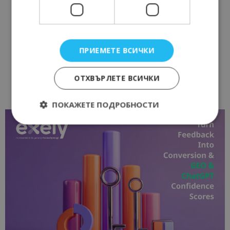
ПРИЕМЕТЕ ВСИЧКИ
ОТХВЪРЛЕТЕ ВСИЧКИ
ПОКАЖЕТЕ ПОДРОБНОСТИ
Строго необходимо
Ефективност
Таргетиране
Функционалност
Строго необходимите бисквитки позволяват
основната функционалност на уебсайта, като
потребителско влизане и управление на
акаунта. Уебсайтът не може да се използва
правилно без строго необходими бисквитки.
Доставчик
/
Валиден