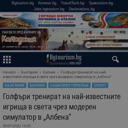
Bgtourism.bg
Airnews.bg
TravelTech.bg
Spatourism.bg
Jobs.bgtourism.bg
Destinations.bg
Начало
България
Балчик
Голфъри тренират на най-
известните игрища в света чрез модерен симулатор в „Албена“
БЪЛГАРИЯ
БАЛЧИК
СЪБИТИЕН ТУРИЗЪМ
СПОРТ
Голфъри тренират на най-известните
игрища в света чрез модерен
симулатор в „Албена“
05/07/2022 16:35