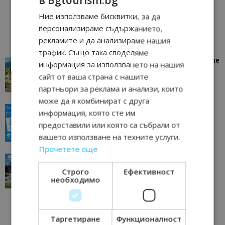
в Bgtourism.bg
Ние използваме бисквитки, за да
персонализираме съдържанието,
рекламите и да анализираме нашия
трафик. Също така споделяме
“Пощенска картичка от…”: Петрич – Изживяване
информация за използването на нашия
отвъд очакваното
сайт от ваша страна с нашите
11/07/2026 11:22
Петрич
партньори за реклама и анализи, които
може да я комбинират с друга
“Пощенска картичка от…”: Пловдив, градът на
информация, която сте им
всички времена
предоставили или която са събрали от
23/06/2026 10:00
Пловдив
вашето използване на техните услуги.
Прочетете още
“Пощенска картичка от…”: Перник – град на
традициите, културата и вдъхновяващите...
Строго
Ефективност
необходимо
17/06/2026 09:01
Перник
Таргетиране
Функционалност