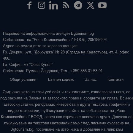
Национална информационна агенция Bgtourism.bg
Собственост на "Роял Комюникейшън" ЕООД, 205185996.
Адрес на редакцията за кореспонденция:
Гр. Добрич, бул. “Добруджа” № 28 (Сграда на Кадастъра), ет. 4, офис
406;
Гр. София, жк “Овча Купел”
Собственик: Руслан Йорданов; Тел.: +359 886 01 53 91
Общи условия
Етичен кодекс
За нас
Контакти
Съдържанието на този уеб сайт и технологиите, използвани в него, са
под закрила на Закона за авторското право и сродните му права. Всички
авторски статии, репортажи, интервюта и други текстови, графични и
видео материали, публикувани в сайта, са собственост на „Роял
Комюникейшън“ ЕООД, освен ако изрично е посочено друго. Допуска се
публикуване на текстови материали само след писмено съгласие на
Bgtourism.bg, посочване на източника и добавяне на линк към