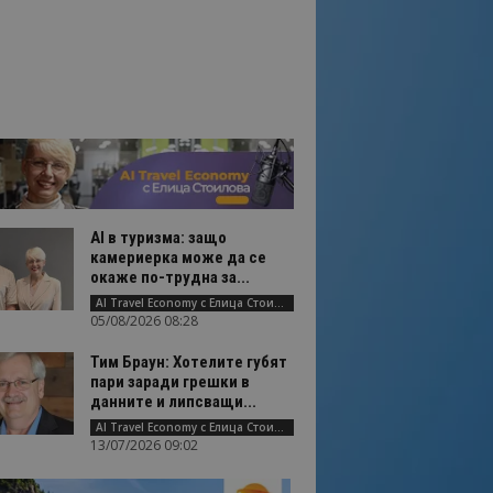
AI в туризма: защо
камериерка може да се
окаже по-трудна за...
AI Travel Economy с Елица Стоилова
05/08/2026 08:28
Тим Браун: Хотелите губят
пари заради грешки в
данните и липсващи...
AI Travel Economy с Елица Стоилова
13/07/2026 09:02