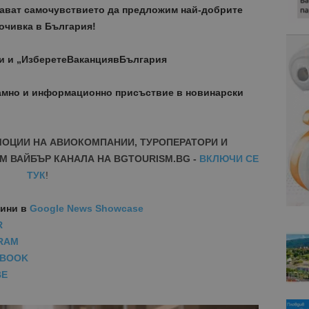
дават самочувствието да предложим най-добрите
очивка в България!
и и „ИзберетеВаканциявБългария
амно и информационно присъствие в новинарски
МОЦИИ НА АВИОКОМПАНИИ, ТУРОПЕРАТОРИ И
М ВАЙБЪР КАНАЛА НА BGTOURISM.BG -
ВКЛЮЧИ СЕ
ТУК
!
вини
в
Google News Showcase
R
RAM
EBOOK
BE