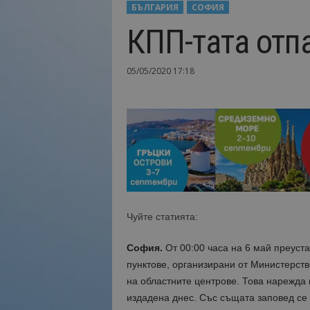
БЪЛГАРИЯ
СОФИЯ
Н
КПП-тата отп
а
й
-
05/05/2020 17:18
в
а
ж
н
о
т
о
о
т
т
Чуйте статията:
у
р
и
София.
От 00:00 часа на 6 май преуст
з
пунктове, организирани от Министерст
м
на областните центрове. Това нарежда 
а
издадена днес. Със същата заповед се 
!