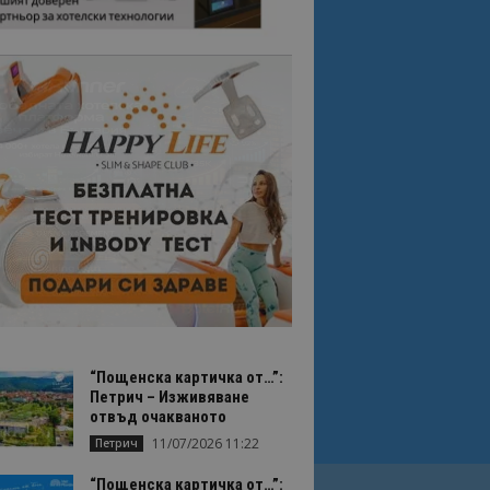
“Пощенска картичка от…”:
Петрич – Изживяване
отвъд очакваното
11/07/2026 11:22
Петрич
“Пощенска картичка от…”: