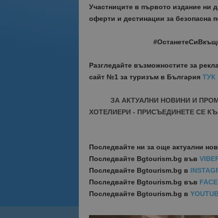
Участниците в първото издание ни 
оферти и дестинации за безопасна п
#ОстанетеСиВкъщ
Разгледайте възможностите за рекл
сайт №1 за туризъм в България
ТУК
ЗА АКТУАЛНИ НОВИНИ И ПРО
ХОТЕЛИЕРИ - ПРИСЪЕДИНЕТЕ СЕ КЪ
Последвайте ни за още актуални но
Последвайте
Bgtourism.bg във
VIBE
Последвайте
Bgtourism.bg в
INSTAG
Последвайте
Bgtourism.bg във
FAC
Последвайте
Bgtourism.bg в
YOUTU