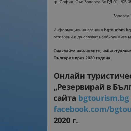
гр. София. Със Заповед № РД-01- /05.0
Заповед 
Информационна агенция
bgtourism.bg
отговорни и да спазват необходимите 
Очаквайте най-новите, най-актуални
България през 2020 година.
Онлайн туристиче
„Резервирай в Бълг
сайта
bgtourism.bg
facebook.com/bgtou
2020 г.