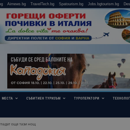
bg
Airnews.bg
TravelTech.bg
Spatourism.bg
Jobs.bgtourism.bg
Des
МЕСТА
СЪБИТИЕН ТУРИЗЪМ
ТУРОПЕРАТОРИ
ТЕХНОЛО
тпадат още тази нощ