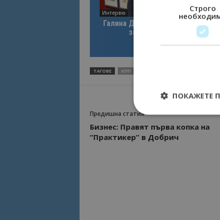
Строго
Интервю
необходи
Галина Декова: Перник има поте
за културна дестинация
ТАГОВЕ
КПП
ПОКАЖЕТЕ 
Предишна статия
Бизнес: Правят първа копка на
“Практикер” в Добрич
Строго необходимит
управление на акау
Име
cookie_notice_acc