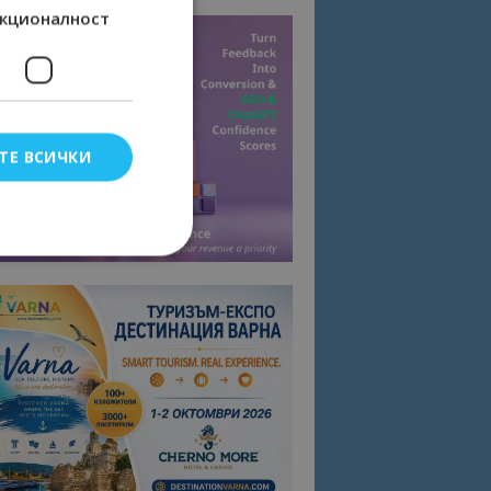
кционалност
ТЕ ВСИЧКИ
елско влизане и
тки.
омните съгласието
квитки на сайта.