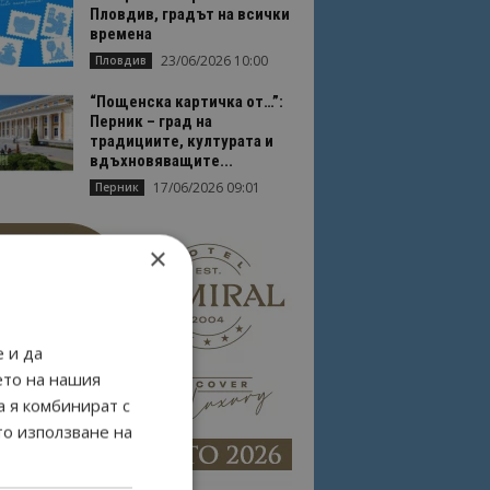
Пловдив, градът на всички
времена
23/06/2026 10:00
Пловдив
“Пощенска картичка от…”:
Перник – град на
традициите, културата и
вдъхновяващите...
17/06/2026 09:01
Перник
×
 и да
ето на нашия
а я комбинират с
то използване на