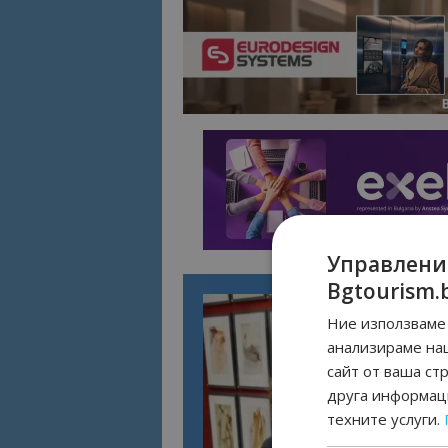
Управлени
Bgtourism.
Ние използваме 
анализираме на
сайт от ваша ст
друга информаци
техните услуги.