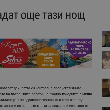
адат още тази нощ
ановяват дейността си контролно-пропускателните
вото на вътрешните работи, на входно-изходните пътища
министърът на здравеопазването със своя заповед,
отменят и по-строгите мерки за влизане и излизане от