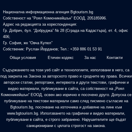
Национална информационна агенция Bgtourism.bg
Собственост на "Роял Комюникейшън" ЕООД, 205185996.
Адрес на редакцията за кореспонденция:
Гр. Добрич, бул. “Добруджа” № 28 (Сграда на Кадастъра), ет. 4, офис
406;
Гр. София, жк “Овча Купел”
Собственик: Руслан Йорданов; Тел.: +359 886 01 53 91
Общи условия
Етичен кодекс
За нас
Контакти
Съдържанието на този уеб сайт и технологиите, използвани в него, са
под закрила на Закона за авторското право и сродните му права. Всички
авторски статии, репортажи, интервюта и други текстови, графични и
видео материали, публикувани в сайта, са собственост на „Роял
Комюникейшън“ ЕООД, освен ако изрично е посочено друго. Допуска се
публикуване на текстови материали само след писмено съгласие на
Bgtourism.bg, посочване на източника и добавяне на линк към
www.bgtourism.bg. Използването на графични и видео материали,
публикувани в сайта, е строго забранено. Нарушителите ще бъдат
санкционирани с цялата строгост на закона.