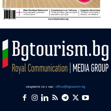
свържете се с нас:
office@bgtourism.bg