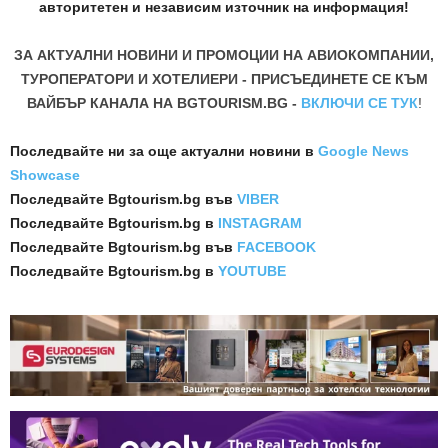
авторитетен и независим източник на информация!
ЗА АКТУАЛНИ НОВИНИ И ПРОМОЦИИ НА АВИОКОМПАНИИ,
ТУРОПЕРАТОРИ И ХОТЕЛИЕРИ - ПРИСЪЕДИНЕТЕ СЕ КЪМ
ВАЙБЪР КАНАЛА НА BGTOURISM.BG -
ВКЛЮЧИ СЕ ТУК
!
Последвайте ни за още актуални новини
в
Google News
Showcase
Последвайте
Bgtourism.bg във
VIBER
Последвайте
Bgtourism.bg в
INSTAGRAM
Последвайте
Bgtourism.bg във
FACEBOOK
Последвайте
Bgtourism.bg в
YOUTUBE