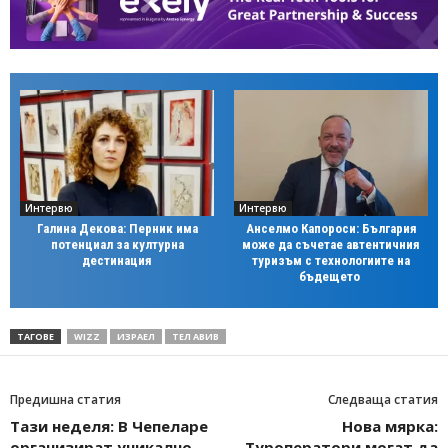
Интервю
Интервю
Галина Декова: Перник има
Анселмо Капороси: България
потенциал за културна
може да съчетае автентичния
дестинация
туризъм с технологиите на
бъдещето
ТАГОВЕ
WIZZ
ИЗРАЕЛ
ТЕЛ АВИВ
Предишна статия
Следваща статия
Тази неделя: В Чепеларе
Нова мярка:
организират уникално
Туроператори могат да