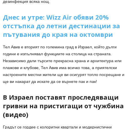
дезинфекция всяка нощ.
Днес и утре: Wizz Air обяви 20%
отстъпка до летни дестинации за
пътувания до края на октомври
Тел Авив е вторият по големина град в Израел, който дълги
години е изпълнявал функциите на столица на страната.
Независимо дали търсите прекрасна храна и архитектура или
плажове и клубове, Тел Авив има всичко това, а приятелски
настроените местни жители ще ви осигурят топло посрещане и
ще ви накарат да искате да се върнете пак и пак!
В Израел поставят проследяващи
гривни на пристигащи от чужбина
(видео)
Градът се гордее с колоритни квартали и модернистични