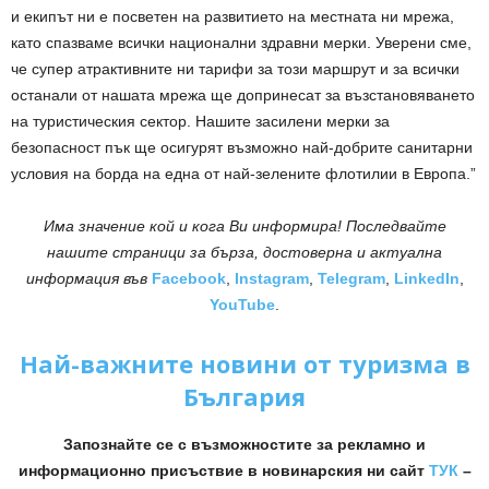
и екипът ни е посветен на развитието на местната ни мрежа,
като спазваме всички национални здравни мерки. Уверени сме,
че супер атрактивните ни тарифи за този маршрут и за всички
останали от нашата мрежа ще допринесат за възстановяването
на туристическия сектор. Нашите засилени мерки за
безопасност пък ще осигурят възможно най-добрите санитарни
условия на борда на една от най-зелените флотилии в Европа.”
Има значение кой и кога Ви информира! Последвайте
нашите страници за бърза, достоверна и актуална
информация във
Facebook
,
Instagram
,
Telegram
,
LinkedIn
,
YouTube
.
Най-важните новини от туризма в
България
Запознайте се с възможностите за рекламно и
информационно присъствие в новинарския ни сайт
ТУК
–