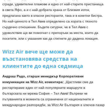
сгради, удивителни плажове и едно от най-старите пристанища
в света Яфо, а и с най-добрата храна от Близкия изток,
предлагана както в класни ресторанти, така и в кокетни бистра.
Но най-ценното в Тел Авив определено са хората с тяхното
сърдечно отношение. Бъдете сигурни, че в Тел Авив с
удоволствие ще ви помогнат с препоръки за места, които да
посетите, или с указания как да стигнете до дадена локация.
Wizz Air вече ще може да
възстановява средства на
клиентите до една седмица
Андраш Радо, старши мениджър Корпоративни
комуникации на Wizz Air, коментира:
„Щастливи сме да
рестартираме един от най-популярните маршрути в
българската ни мрежа София – Тел Авив! Въпреки че
пътуванията в момента са ограничени от националните и
международни разпоредби, за Wizz Air България е ключов пазар