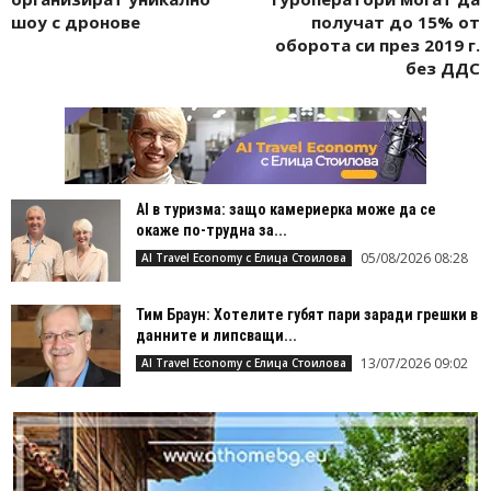
шоу с дронове
получат до 15% от
оборота си през 2019 г.
без ДДС
AI в туризма: защо камериерка може да се
окаже по-трудна за...
05/08/2026 08:28
AI Travel Economy с Елица Стоилова
Тим Браун: Хотелите губят пари заради грешки в
данните и липсващи...
13/07/2026 09:02
AI Travel Economy с Елица Стоилова