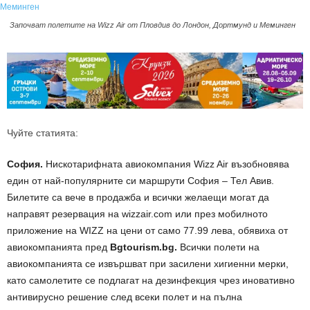
Започват полетите на Wizz Air от Пловдив до Лондон, Дортмунд и Меминген
Чуйте статията:
София.
Нискотарифната авиокомпания Wizz Air възобновява
един от най-популярните си маршрути София – Тел Авив.
Билетите са вече в продажба и всички желаещи могат да
направят резервация на wizzair.com или през мобилното
приложение на WIZZ на цени от само 77.99 лева, обявиха от
авиокомпанията пред
Bgtourism.bg.
Всички полети на
авиокомпанията се извършват при засилени хигиенни мерки,
като самолетите се подлагат на дезинфекция чрез иновативно
антивирусно решение след всеки полет и на пълна