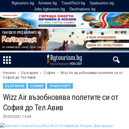
Bgtourism.bg
Airnews.bg
TravelTech.bg
Spatourism.bg
Jobs.bgtourism.bg
Destinations.bg
Начало
България
София
Wizz Air възобновява полетите си от
София до Тел Авив
БЪЛГАРИЯ
СОФИЯ
ТРАНСПОРТ
Wizz Air възобновява полетите си от
София до Тел Авив
05/03/2021 13:44