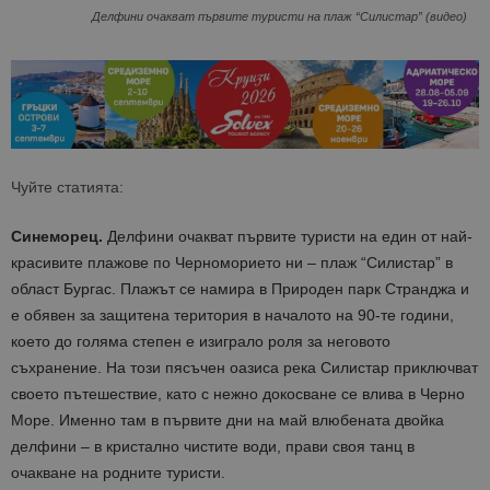
Делфини очакват първите туристи на плаж “Силистар” (видео)
Чуйте статията:
Синеморец.
Делфини очакват първите туристи на един от най-
красивите плажове по Черноморието ни – плаж “Силистар” в
област Бургас. Плажът се намира в Природен парк Странджа и
e обявен за защитена територия в началото на 90-те години,
което до голяма степен е изиграло роля за неговото
съхранение. На този пясъчен оазиса река Силистар приключват
своето пътешествие, като с нежно докосване се влива в Черно
Море. Именно там в първите дни на май влюбената двойка
делфини – в кристално чистите води, прави своя танц в
очакване на родните туристи.