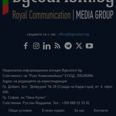
свържете се с нас:
office@bgtourism.bg
Национална информационна агенция Bgtourism.bg
Собственост на "Роял Комюникейшън" ЕООД, 205185996.
Адрес на редакцията за кореспонденция:
Гр. Добрич, бул. “Добруджа” № 28 (Сграда на Кадастъра), ет. 4, офис
406;
Гр. София, жк “Овча Купел”
Собственик: Руслан Йорданов; Тел.: +359 886 01 53 91
Общи условия
Етичен кодекс
За нас
Контакти