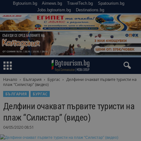
Bgtourism.bg
Airnews.bg
TravelTech.bg
Spatourism.bg
Jobs.bgtourism.bg
Destinations.bg
Начало
България
Бургас
Делфини очакват първите туристи на
плаж “Силистар” (видео)
БЪЛГАРИЯ
БУРГАС
Делфини очакват първите туристи на
плаж “Силистар” (видео)
04/05/2020 08:51