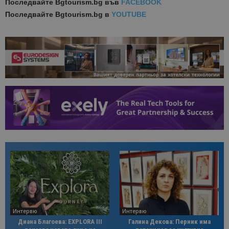
Последвайте
Bgtourism.bg във
FACEBOOK
Последвайте
Bgtourism.bg в
YOUTUBE
Интервю
Интервю
Диана Благоева: EXPLORA III
Галина Декова: Перник има