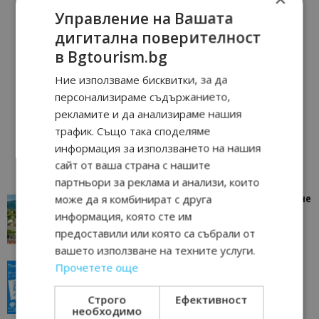
Управление на Вашата
дигитална поверителност
в Bgtourism.bg
Ние използваме бисквитки, за да
персонализираме съдържанието,
рекламите и да анализираме нашия
трафик. Също така споделяме
информация за използването на нашия
сайт от ваша страна с нашите
партньори за реклама и анализи, които
може да я комбинират с друга
“Пощенска картичка от…”: Петрич – Изживяване
отвъд очакваното
информация, която сте им
11/07/2026 11:22
Петрич
предоставили или която са събрали от
вашето използване на техните услуги.
Прочетете още
“Пощенска картичка от…”: Пловдив, градът на
всички времена
Строго
Ефективност
23/06/2026 10:00
Пловдив
необходимо