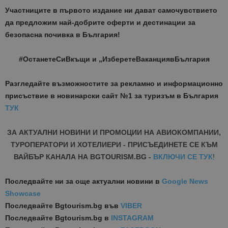
Участниците в първото издание ни дават самочувствието
да предложим най-добрите оферти и дестинации за
безопасна почивка в България!
#ОстанетеСиВкъщи и „ИзберетеВаканциявБългария
Разгледайте възможностите за рекламно и информационно
присъствие в новинарски сайт №1 за туризъм в България
ТУК
ЗА АКТУАЛНИ НОВИНИ И ПРОМОЦИИ НА АВИОКОМПАНИИ,
ТУРОПЕРАТОРИ И ХОТЕЛИЕРИ - ПРИСЪЕДИНЕТЕ СЕ КЪМ
ВАЙБЪР КАНАЛА НА BGTOURISM.BG -
ВКЛЮЧИ СЕ ТУК
!
Последвайте ни за още актуални новини
в
Google News
Showcase
Последвайте
Bgtourism.bg във
VIBER
Последвайте
Bgtourism.bg в
INSTAGRAM