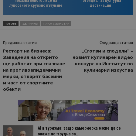
показва новото лице на
потенциал за културна
луксозното круизно пътуване
дестинация
ТАГОВЕ
ДЕЛФИНИ
ПЛАЖ СИЛИСТАР
Предишна статия
Следваща статия
Рестарт на бизнеса:
„Сготви и сподели“ –
Заведения на открито
новият кулинарен видео
ще работят при спазване
конкурс на Институт по
на противоепидемични
кулинарни изкуства
мерки, отварят басейни
и част от спортните
обекти
AI в туризма: защо камериерка може да се
окаже по-трудна за...