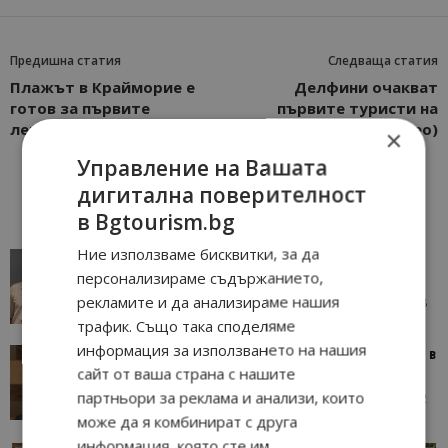
Предишна статия
Следваща статия
Плажът в Крайморие е
Делфини очакват
готов за първите
първите туристи на
летовници
плаж “Силистар” (видео)
×
Управление на Вашата
дигитална поверителност
в Bgtourism.bg
Ние използваме бисквитки, за да
AI в туризма: защо камериерка може да се
персонализираме съдържанието,
окаже по-трудна за...
рекламите и да анализираме нашия
05/08/2026 08:28
AI Travel Economy с Елица Стоилова
трафик. Също така споделяме
информация за използването на нашия
Тим Браун: Хотелите губят пари заради грешки в
сайт от ваша страна с нашите
данните и липсващи...
партньори за реклама и анализи, които
13/07/2026 09:02
AI Travel Economy с Елица Стоилова
може да я комбинират с друга
информация, която сте им