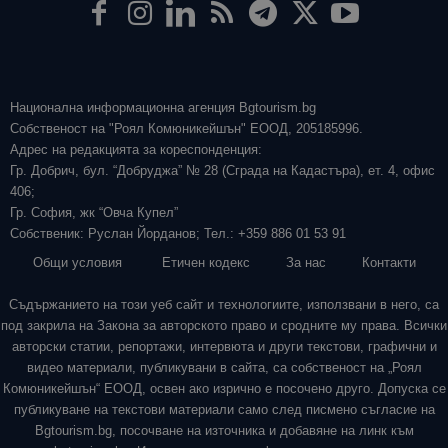
Национална информационна агенция Bgtourism.bg
Собственост на "Роял Комюникейшън" ЕООД, 205185996.
Адрес на редакцията за кореспонденция:
Гр. Добрич, бул. “Добруджа” № 28 (Сграда на Кадастъра), ет. 4, офис
406;
Гр. София, жк “Овча Купел”
Собственик: Руслан Йорданов; Тел.: +359 886 01 53 91
Общи условия
Етичен кодекс
За нас
Контакти
Съдържанието на този уеб сайт и технологиите, използвани в него, са
под закрила на Закона за авторското право и сродните му права. Всички
авторски статии, репортажи, интервюта и други текстови, графични и
видео материали, публикувани в сайта, са собственост на „Роял
Комюникейшън“ ЕООД, освен ако изрично е посочено друго. Допуска се
публикуване на текстови материали само след писмено съгласие на
Bgtourism.bg, посочване на източника и добавяне на линк към