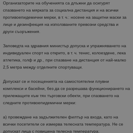
Организаторите на обученията са длъжни да осигурят
спазването на мярката за социална дистанция и на всички
противоепидемични мерки, в т. ч.: носене на защитни маски за
лице и дезинфекция на използваните превозни средства и
други съоръжения.
Заповедта на здравния министър допуска и упражняването на
индивидуален спорт на открито, в т. ч. тенис, колоездене, лека
атлетика, голф и др., при спазване на дистанция от най-малко
2,5 метра между отделните спортуващи.
Допускат се и посещенията на самостоятелни плувни
комплекси и басейни, без да се разрешава функционирането на
прилежащите към тях търговски обекти, при спазването на
следните противоепидемични мерки:
а) провеждане на задължителен филтър на входа, като на
всички посетители се измерва телесната температура. Не се
допускат лица с повишена телесна температура;