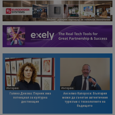
Интервю
Интервю
Галина Декова: Перник има
Анселмо Капороси: България
потенциал за културна
може да съчетае автентичния
дестинация
туризъм с технологиите на
бъдещето