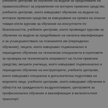
учебните центрове за обучение на водачи за придобиване на
правоспособност за управление на моторно превозно средство;
учебните центрове, които извършват обучение на водачи на
моторни превозни средства за извършване на превоз на опасни
товари и/или курсове за обучение на консултанти по
безопасността; учебните центрове, които провеждат курсове за
обучение на водачи за придобиване на начална квалификация
и за усъвършенстване на познанията им (периодично
обучение); лицата, които извършват първоначално и
периодично обучение на технически специалисти в пунктовете
за проверка на техническата изправност на пътни превозни
средства; висшите училища, които извършват първоначално и
периодично обучение на инструкторите; учебните центрове,
които извършват специална и допълнителна подготовка на
морските лица; учебните центрове, които извършват обучение в
областта на гражданското въздухоплаване; центровете за
професионално обучение и квалификация в железопътния
транспорт.