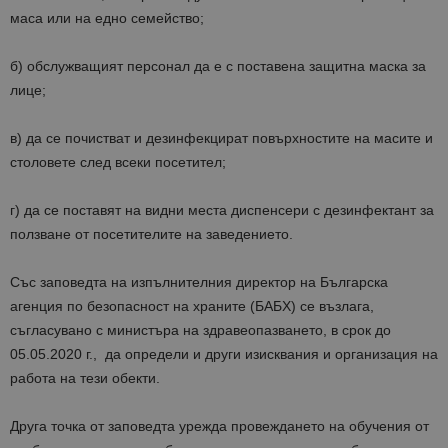
маса или на едно семейство;
б) обслужващият персонал да е с поставена защитна маска за
лице;
в) да се почистват и дезинфекцират повърхностите на масите и
столовете след всеки посетител;
г) да се поставят на видни места диспенсери с дезинфектант за
ползване от посетителите на заведението.
Със заповедта на изпълнителния директор на Българска
агенция по безопасност на храните (БАБХ) се възлага,
съгласувано с министъра на здравеопазването, в срок до
05.05.2020 г., да определи и други изисквания и организация на
работа на тези обекти.
Друга точка от заповедта урежда провеждането на обучения от