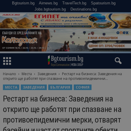
Bgtourism.bg
Airnews.bg
TravelTech.bg
Spatourism.bg
Jobs.bgtourism.bg
Destinations.bg
Начало
Места
Заведения
Рестарт на бизнеса: Заведения на
открито ще работят при спазване на противоепидемични...
МЕСТА
ЗАВЕДЕНИЯ
БЪЛГАРИЯ
СОФИЯ
Рестарт на бизнеса: Заведения на
открито ще работят при спазване на
противоепидемични мерки, отварят
басейни и част от спортните обекти