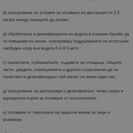
б) осигуряване на условия за спазване на дистанция от 2,5
метра между чакащите да влязат;
в) обработката и дезинфекцията на водата в плувния басейн да
се извършва по начин, осигуряващ поддържането на остатъчен
свободен хлор във водата 0.4-0.5 мг/л;
г) тоалетните, съблекалните, съдовете за отпадъци, общите
части, уредите, помещенията и другите съоръжения да се
почистват и дезинфекцират най-малко на всеки един час;
д) осигуряване на диспенсери с дезинфектант, течен сапун и
еднократни кърпи за ползване от посетителите;
е) ползване от персонала на защитни маски за лице и
ръкавици;