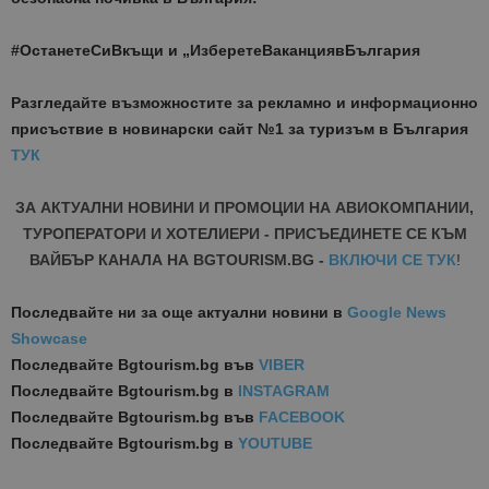
#ОстанетеСиВкъщи и „ИзберетеВаканциявБългария
Разгледайте възможностите за рекламно и информационно
присъствие в новинарски сайт №1 за туризъм в България
ТУК
ЗА АКТУАЛНИ НОВИНИ И ПРОМОЦИИ НА АВИОКОМПАНИИ,
ТУРОПЕРАТОРИ И ХОТЕЛИЕРИ - ПРИСЪЕДИНЕТЕ СЕ КЪМ
ВАЙБЪР КАНАЛА НА BGTOURISM.BG -
ВКЛЮЧИ СЕ ТУК
!
Последвайте ни за още актуални новини
в
Google News
Showcase
Последвайте
Bgtourism.bg във
VIBER
Последвайте
Bgtourism.bg в
INSTAGRAM
Последвайте
Bgtourism.bg във
FACEBOOK
Последвайте
Bgtourism.bg в
YOUTUBE