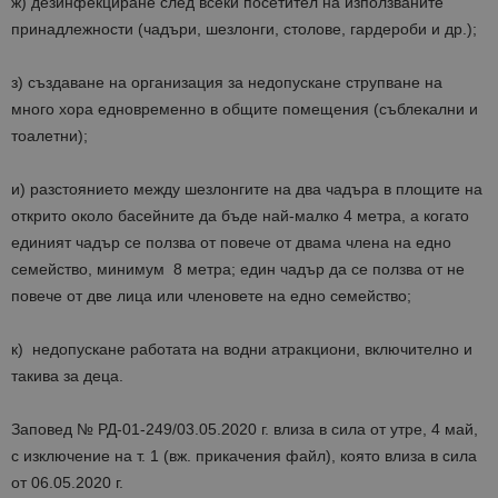
ж) дезинфекциране след всеки посетител на използваните
принадлежности (чадъри, шезлонги, столове, гардероби и др.);
з) създаване на организация за недопускане струпване на
много хора едновременно в общите помещения (съблекални и
тоалетни);
и) разстоянието между шезлонгите на два чадъра в площите на
открито около басейните да бъде най-малко 4 метра, а когато
единият чадър се ползва от повече от двама члена на едно
семейство, минимум 8 метра; един чадър да се ползва от не
повече от две лица или членовете на едно семейство;
к) недопускане работата на водни атракциони, включително и
такива за деца.
Заповед № РД-01-249/03.05.2020 г. влиза в сила от утре, 4 май,
с изключение на т. 1 (вж. прикачения файл), която влиза в сила
от 06.05.2020 г.