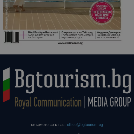
свържете се с нас:
office@bgtourism.bg