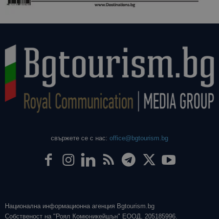
свържете се с нас:
office@bgtourism.bg
Национална информационна агенция Bgtourism.bg
Собственост на "Роял Комюникейшън" ЕООД, 205185996.