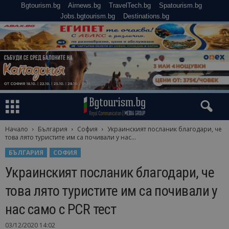
Bgtourism.bg
Airnews.bg
TravelTech.bg
Spatourism.bg
Jobs.bgtourism.bg
Destinations.bg
Начало
България
София
Украинският посланик благодари, че
това лято туристите им са почивали у нас...
БЪЛГАРИЯ
СОФИЯ
Украинският посланик благодари, че
това лято туристите им са почивали у
нас само с PCR тест
03/12/2020 14:02