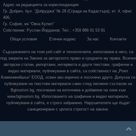
Адрес на редакцията за кореспонденция:
Гр. Добрич, бул. “Добруджа” № 28 (Сграда на Кадастъра), ет. 4, офис
406;
Гр. София, жк “Овча Купел”
Собственик: Руслан Йорданов; Тел.: +359 886 01 53 91
Общи условия
Етичен кодекс
За нас
Контакти
Съдържанието на този уеб сайт и технологиите, използвани в него, са
под закрила на Закона за авторското право и сродните му права. Всички
авторски статии, репортажи, интервюта и други текстови, графични и
видео материали, публикувани в сайта, са собственост на „Роял
Комюникейшън“ ЕООД, освен ако изрично е посочено друго. Допуска се
публикуване на текстови материали само след писмено съгласие на
Bgtourism.bg, посочване на източника и добавяне на линк към
www.bgtourism.bg. Използването на графични и видео материали,
публикувани в сайта, е строго забранено. Нарушителите ще бъдат
санкционирани с цялата строгост на закона.