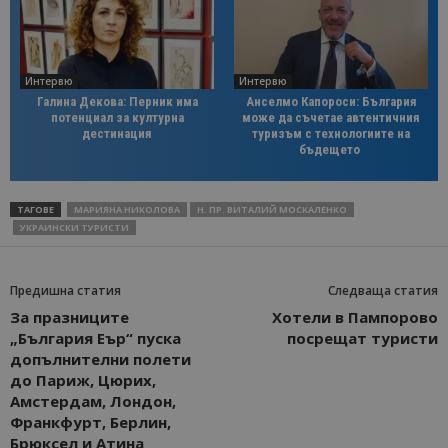
Интервю
Интервю
Галина Декова: Перник има
Анселмо Капороси: България
потенциал за културна
може да съчетае автентичния
дестинация
туризъм с технологиите на
бъдещето
ТАГОВЕ
МАРИЯНА НИКОЛОВА
Н. ПР. ВИТАЛИЙ МОСКАЛЕНКО
УКРАИНСКИ ТУРИСТИ
Предишна статия
Следваща статия
За празниците
Хотели в Пампорово
„България Еър“ пуска
посрещат туристи
допълнителни полети
до Париж, Цюрих,
Амстердам, Лондон,
Франкфурт, Берлин,
Брюксел и Атина