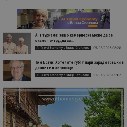
AI в туризма: защо камериерка може да се
окаже по-трудна за...
05/08/2026 08:28
AI Travel Economy с Елица Стоилова
Тим Браун: Хотелите губят пари заради грешки в
данните и липсващи...
13/07/2026 09:02
AI Travel Economy с Елица Стоилова