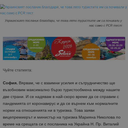
Украинският посланик благодари, че това лято туристите им са почивали у
нас само с PCR тест
Чуйте статията:
София.
Вярвам, че с взаимни усилия и сътрудничество ще
възобновим максимално бързо туристообмена между нашите
две страни. И се надявам в най-скоро време да се справим с
пандемията от коронавирус и да се върнем към нормалните
норми на отношенията ни в туризма. Това заяви
вицепремиерът и министър на туризма Марияна Николова по
време на срещата си с посланика на Украйна Н. Пр. Виталий