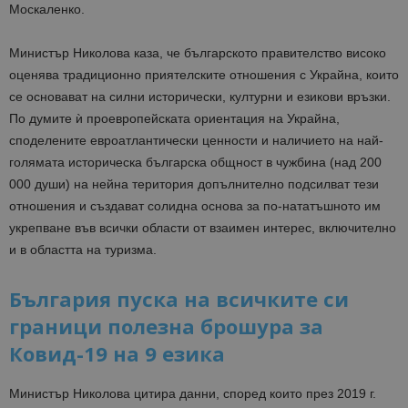
Москаленко.
Министър Николова каза, че българското правителство високо
оценява традиционно приятелските отношения с Украйна, които
се основават на силни исторически, културни и езикови връзки.
По думите ѝ проевропейската ориентация на Украйна,
споделените евроатлантически ценности и наличието на най-
голямата историческа българска общност в чужбина (над 200
000 души) на нейна територия допълнително подсилват тези
отношения и създават солидна основа за по-нататъшното им
укрепване във всички области от взаимен интерес, включително
и в областта на туризма.
България пуска на всичките си
граници полезна брошура за
Ковид-19 на 9 езика
Министър Николова цитира данни, според които през 2019 г.