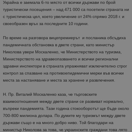
Украйна е заемала 6-то място от всички държави по брой
туристически посещения – над 471 000 са посетили страната ни
с туристическа цел, което увеличение от 24% спрямо 2018 г. и
своеобразен връх за последните 10 години.
По време на разговора вицепремиерът и посланика обсъдиха
пандемичната обстановка в двете страни, като министър
Николова увери Москаленко, че Министерството на туризма,
Министерството на здравеопазването и всички регионални
здравни инспектори в страната упражняват изключително строг
контрол за спазване на противоепидемични мерки във всички
места за настаняване и места за хранене и развлечения.
Н. Пр. Виталий Москаленко каза, че търговските
взаимоотношения между двете страни се развиват нормално,
въпреки пандемията. Тази година стокооборотът ще бъде около
700-800 милиона долара. По думите му туризмът между двете
държави също е на много добро ниво. Той благодари на
министър Николова за това, че украинските граждани това лято