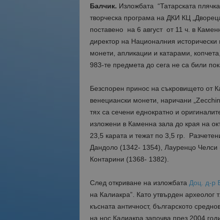
Балчик.
Изложбата “Татарската плячка”
творческа програма на ДКИ КЦ „Дворец
поставено на 6 август от 11 ч. в Камен
директор на Националния исторически 
монети, апликации и катарами, копчета
983-те предмета до сега не са били по
Безспорен принос на съкровището от Кал
венециански монети, наричани „Zecchino
тях са сечени еднократно и оригиналит
изложени в Каменна зала до края на ок
23,5 карата и тежат по 3,5 гр. Разчет
Дандоло (1342- 1354), Лауренцо Челси 
Контарини (1368- 1382).
След откриване на изложбата
Доц. д-р
на Калиакра”. Като утвърден археолог т
късната античност, българското средно
на нос Калиакра започва през 2004 год