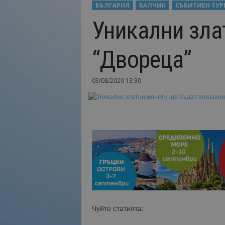
БЪЛГАРИЯ
БАЛЧИК
СЪБИТИЕН ТУ
Н
Уникални зла
а
й
-
“Двореца”
в
а
ж
03/08/2020 13:30
н
о
т
о
о
т
т
у
р
и
з
м
Чуйте статията:
а
!