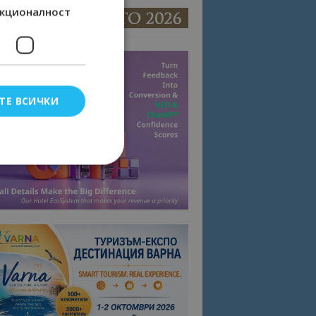
кционалност
ТЕ ВСИЧКИ
елско влизане и
тки.
омните съгласието
квитки на сайта.