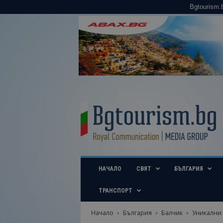
Bgtourism.
B
g
t
o
u
r
i
НАЧАЛО
СВЯТ
БЪЛГАРИЯ
s
m
.
ТРАНСПОРТ
b
g
Начало
България
Балчик
Уникални 
–