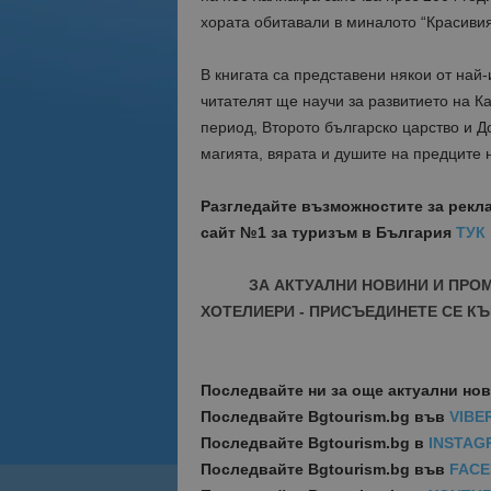
хората обитавали в миналото “Красивия
В книгата са представени някои от най-
читателят ще научи за развитието на К
период, Второто българско царство и Д
магията, вярата и душите на предците 
Разгледайте възможностите за рекл
сайт №1 за туризъм в България
ТУК
ЗА АКТУАЛНИ НОВИНИ И ПРО
ХОТЕЛИЕРИ - ПРИСЪЕДИНЕТЕ СЕ КЪ
Последвайте ни за още актуални но
Последвайте
Bgtourism.bg във
VIBE
Последвайте
Bgtourism.bg в
INSTAG
Последвайте
Bgtourism.bg във
FAC