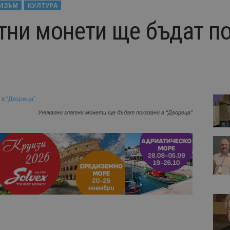
РИЗЪМ
КУЛТУРА
тни монети ще бъдат п
Уникални златни монети ще бъдат показани в “Двореца”