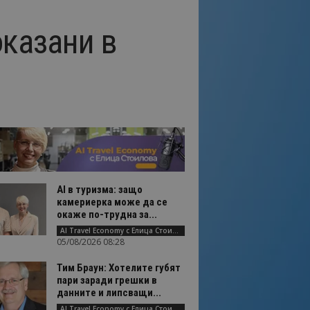
оказани в
AI в туризма: защо
камериерка може да се
окаже по-трудна за...
AI Travel Economy с Елица Стоилова
05/08/2026 08:28
Тим Браун: Хотелите губят
пари заради грешки в
данните и липсващи...
AI Travel Economy с Елица Стоилова