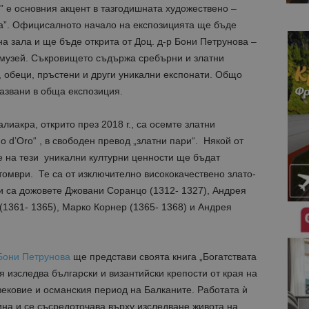
 е основния акцент в тазгодишната художествено –
а”. Официсалното начало на експозицията ще бъде
на зала и ще бъде открита от Доц. д-р Бони Петрунова –
музей. Съкровището съдържа сребърни и златни
, обеци, пръстени и други уникални експонати. Общо
казвани в обща експозиция.
иакра, открито през 2018 г., са осемте златни
 d’Oro“ , в свободен превод „златни пари“. Някой от
е на тези уникални културни ценности ще бъдат
томври. Те са от изключително висококачествено злато-
ени са дожовете Джовани Соранцо (1312- 1327), Андрея
(1361- 1365), Марко Корнер (1365- 1368) и Андрея
 Бони Петрунова
ще представи своята книга „Богатствата
я изследва български и византийски крепости от края на
вековие и османския период на Балканите. Работата ѝ
ина и се съсредоточава върху изследване живота на