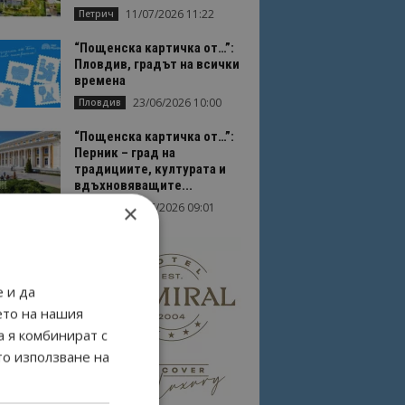
11/07/2026 11:22
Петрич
“Пощенска картичка от…”:
Пловдив, градът на всички
времена
23/06/2026 10:00
Пловдив
“Пощенска картичка от…”:
Перник – град на
традициите, културата и
вдъхновяващите...
×
17/06/2026 09:01
Перник
 и да
ето на нашия
а я комбинират с
то използване на