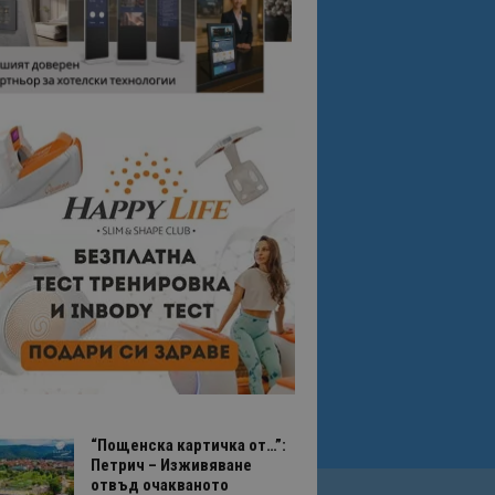
“Пощенска картичка от…”:
Петрич – Изживяване
отвъд очакваното