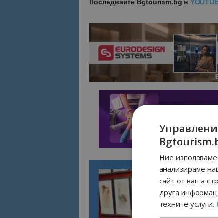
Последвайте
Bgtourism.bg в
YOUTU
Управлени
Bgtourism.
Ние използваме 
анализираме на
сайт от ваша ст
друга информаци
техните услуги.