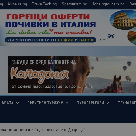
bg
Airnews.bg
TravelTech.bg
Spatourism.bg
Jobs.bgtourism.bg
Des
МЕСТА
СЪБИТИЕН ТУРИЗЪМ
ТУРОПЕРАТОРИ
ТЕХНОЛО
златни монети ще бъдат показани в “Двореца”