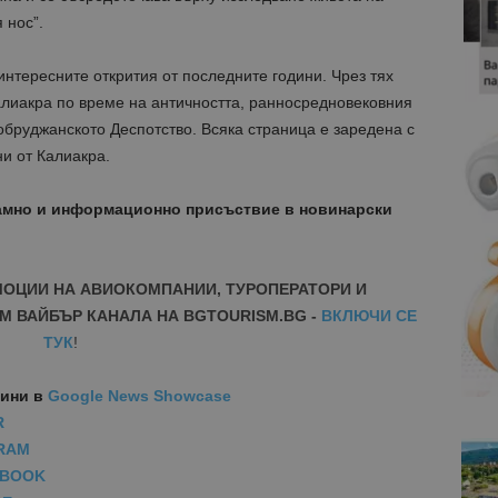
 нос”.
интересните открития от последните години. Чрез тях
алиакра по време на античността, ранносредновековния
обруджанското Деспотство. Всяка страница е заредена с
ни от Калиакра.
амно и информационно присъствие в новинарски
МОЦИИ НА АВИОКОМПАНИИ, ТУРОПЕРАТОРИ И
М ВАЙБЪР КАНАЛА НА BGTOURISM.BG -
ВКЛЮЧИ СЕ
ТУК
!
вини
в
Google News Showcase
R
RAM
EBOOK