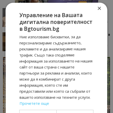
×
AI в туризма: защо камериерка може да се
Управление на Вашата
окаже по-трудна за...
дигитална поверителност
05/08/2026 08:28
AI Travel Economy с Елица Стоилова
в Bgtourism.bg
Тим Браун: Хотелите губят пари заради грешки в
Ние използваме бисквитки, за да
данните и липсващи...
персонализираме съдържанието,
13/07/2026 09:02
AI Travel Economy с Елица Стоилова
рекламите и да анализираме нашия
трафик. Също така споделяме
информация за използването на нашия
сайт от ваша страна с нашите
партньори за реклама и анализи, които
може да я комбинират с друга
информация, която сте им
предоставили или която са събрали от
вашето използване на техните услуги.
Прочетете още