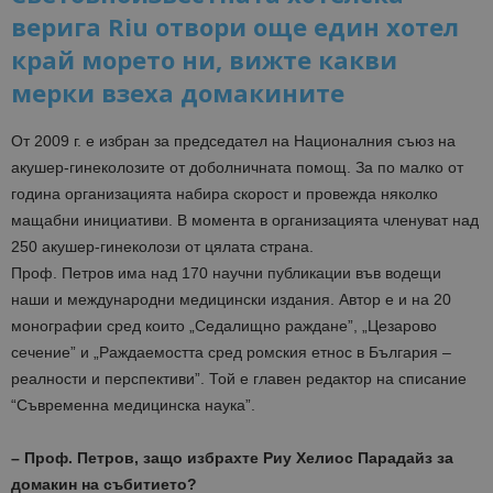
верига Riu отвори още един хотел
край морето ни, вижте какви
мерки взеха домакините
От 2009 г. е избран за председател на Националния съюз на
акушер-гинеколозите от доболничната помощ. За по малко от
година организацията набира скорост и провежда няколко
мащабни инициативи. В момента в организацията членуват над
250 акушер-гинеколози от цялата страна.
Проф. Петров има над 170 научни публикации във водещи
наши и международни медицински издания. Автор е и на 20
монографии сред които „Седалищно раждане”, „Цезарово
сечение” и „Раждаемостта сред ромския етнос в България –
реалности и перспективи”. Той е главен редактор на списание
“Съвременна медицинска наука”.
– Проф. Петров, защо избрахте Риу Хелиос Парадайз за
домакин на събитието?