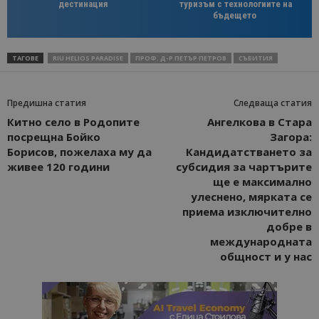
дестинация
туризъм с технологиите на
бъдещето
ТАГОВЕ
RIU HELIOS PARADISE
ПРОФ. Д-Р ПЕТЪР ПЕТРОВ
СЪБИТИЯ
Предишна статия
Следваща статия
Китно село в Родопите
Ангелкова в Стара
посрещна Бойко
Загора:
Борисов, пожелаха му да
Кандидатстването за
живее 120 години
субсидия за чартърите
ще е максимално
улеснено, мярката се
приема изключително
добре в
международната
общност и у нас