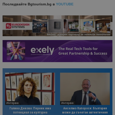
Последвайте
Bgtourism.bg в
YOUTUBE
Интервю
Интервю
Галина Декова: Перник има
Анселмо Капороси: България
потенциал за културна
може да съчетае автентичния