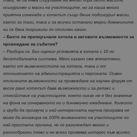
така, че да няма струпване на много хора около масите,
осигурихме и маски на участниците, но за наша много
приятна изненада и хотелът също беше подсигурил маски,
както за тази, така и за всички останали мерки домакините
ни се бяха погрижили по отличен начин.
– Бихте ли препоръчали хотела и неговите възможности за
провеждане на събития?
– Разбира се. Бих оценил условията в хотела с 10 по
десетобалната система. Меко казано сме впечатлени,
както от възможностите на хотела, така и от
отношението на администрацията и персонала. Освен
отличните възможности за провеждане на научен форум от
висок ранг хотелът дава възможности и за релакс и
спокойствие на участниците, което никак не е без значение
на фона на изнервеното ни и динамично ежедневие. Колкото
и грубо да прозвучи и най-интересната научна програма не
може да ангажира на 100% вниманието на участниците по
най-простата причина, че се разглеждат много и
разнообразни теми и не всеки проявява интерес към всичко.