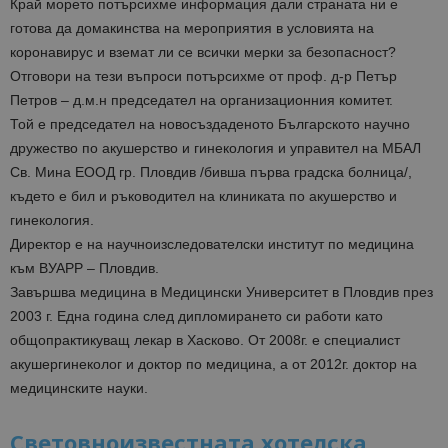
Край морето потърсихме информация дали страната ни е
готова да домакинства на мероприятия в условията на
коронавирус и вземат ли се всички мерки за безопасност?
Отговори на тези въпроси потърсихме от проф. д-р Петър
Петров – д.м.н председател на организационния комитет.
Той е председател на новосъздаденото Българското научно
дружество по акушерство и гинекология и управител на МБАЛ
Св. Мина ЕООД гр. Пловдив /бивша първа градска болница/,
където е бил и ръководител на клиниката по акушерство и
гинекология.
Директор е на научноизследователски институт по медицина
към ВУАРР – Пловдив.
Завършва медицина в Медицински Университет в Пловдив през
2003 г. Една година след дипломирането си работи като
общопрактикуващ лекар в Хасково. От 2008г. е специалист
акушергинеколог и доктор по медицина, а от 2012г. доктор на
медицинските науки.
Световноизвестната хотелска