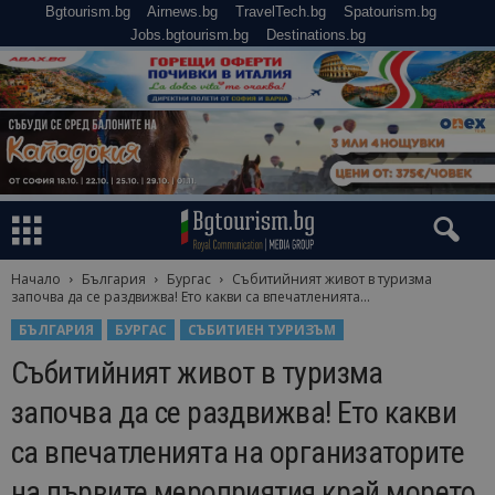
Bgtourism.bg
Airnews.bg
TravelTech.bg
Spatourism.bg
Jobs.bgtourism.bg
Destinations.bg
Начало
България
Бургас
Събитийният живот в туризма
започва да се раздвижва! Ето какви са впечатленията...
БЪЛГАРИЯ
БУРГАС
СЪБИТИЕН ТУРИЗЪМ
Събитийният живот в туризма
започва да се раздвижва! Ето какви
са впечатленията на организаторите
на първите мероприятия край морето