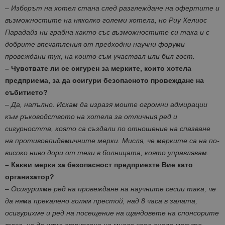
–
Изборът на хотел стана след разглеждане на офертите и
възможностите на няколко големи хотела, но Риу Хелиос
Парадайз ни грабна както със възможностите си така и с
добрите впечатления от предходни научни форуми
провеждани тук, на които съм участвал или бил гост.
– Чувствате ли се сигурен за мерките, които хотела
предприема, за да осигури безопасното провеждане на
събитието?
– Да, напълно. Искам да изразя моите огромни адмирации
към ръководството на хотела за отличния ред и
сигурността, която са създали по отношение на спазване
на противоепидемичните мерки. Мисля, че мерките са на по-
високо ниво дори от тези в болницата, която управлявам.
– Какви мерки за безопасност предприехте Вие като
организатор?
– Осигурихме ред на провеждане на научните сесии така, че
да няма прекалено голям престой, над 8 часа в залата,
осигурихме и ред на посещение на щандовете на спонсорите