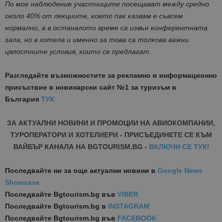
По мое наблюдение участниците посещават между средно
около 40% от лекциите, което пак казвам е съвсем
нормално, а в останалото време са извън конферентната
зала, но в хотела и именно за това са толкова важни
цялостните условия, които се предлагат.
Разгледайте възможностите за рекламно и информационно
присъствие в новинарски сайт №1 за туризъм в
България
ТУК
ЗА АКТУАЛНИ НОВИНИ И ПРОМОЦИИ НА АВИОКОМПАНИИ,
ТУРОПЕРАТОРИ И ХОТЕЛИЕРИ - ПРИСЪЕДИНЕТЕ СЕ КЪМ
ВАЙБЪР КАНАЛА НА BGTOURISM.BG -
ВКЛЮЧИ СЕ ТУК
!
Последвайте ни за още актуални новини
в
Google News
Showcase
Последвайте
Bgtourism.bg във
VIBER
Последвайте
Bgtourism.bg в
INSTAGRAM
Последвайте
Bgtourism.bg във
FACEBOOK