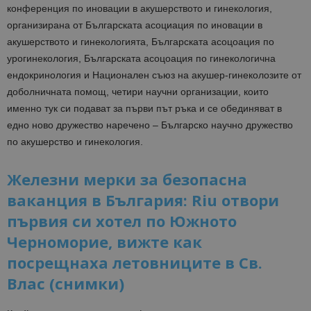
конференция по иновации в акушерството и гинeкология,
организирана от Българската асоциация по иновации в
акушерството и гинекологията, Българската асоцоация по
урогинекология, Българската асоцоация по гинекологична
ендокринология и Национален съюз на акушер-гинеколозите от
доболничната помощ, четири научни организации, които
именно тук си подават за първи път ръка и се обединяват в
едно ново дружество наречено – Българско научно дружество
по акушерство и гинекология.
Железни мерки за безопасна
ваканция в България: Riu отвори
първия си хотел по Южното
Черноморие, вижте как
посрещнаха летовниците в Св.
Влас (снимки)