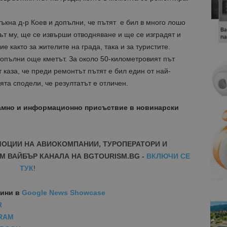
тъкна д-р Коев и допълни, че пътят е бил в много лошо
ът му, ще се извърши отводняване и ще се изградят и
е както за жителите на града, така и за туристите.
допълни още кметът. За около 50-километровият път
аза, че преди ремонтът пътят е бил един от най-
ята сподели, че резултатът е отличен.
амно и информационно присъствие в новинарски
МОЦИИ НА АВИОКОМПАНИИ, ТУРОПЕРАТОРИ И
М ВАЙБЪР КАНАЛА НА BGTOURISM.BG -
ВКЛЮЧИ СЕ
ТУК
!
вини
в
Google News Showcase
R
RAM