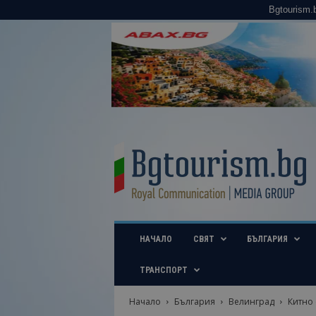
Bgtourism.
B
g
t
o
u
r
i
НАЧАЛО
СВЯТ
БЪЛГАРИЯ
s
m
.
ТРАНСПОРТ
b
g
Начало
България
Велинград
Китно 
–