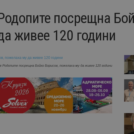
 Родопите посрещна Бой
да живее 120 години
в Родопите посрещна Бойко Борисов, пожелаха му да живее 120 години