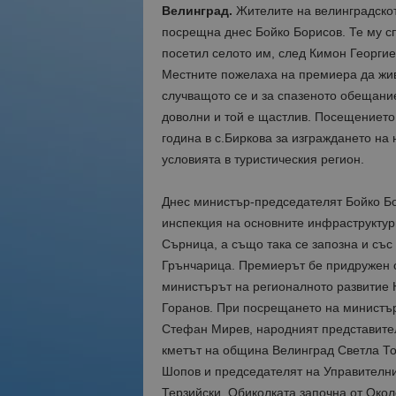
Велинград.
Жителите на велинградскот
посрещна днес Бойко Борисов. Те му с
посетил селото им, след Кимон Георгие
Местните пожелаха на премиера да живе
случващото се и за спазеното обещание
доволни и той е щастлив. Посещението 
година в с.Биркова за изграждането на
условията в туристическия регион.
Днес министър-председателят Бойко Бо
инспекция на основните инфраструктур
Сърница, а също така се запозна и със
Грънчарица. Премиерът бе придружен о
министърът на регионалното развитие
Горанов. При посрещането на министъ
Стефан Мирев, народният представител
кметът на община Велинград Светла Т
Шопов и председателят на Управителни
Терзийски. Обиколката започна от Окол