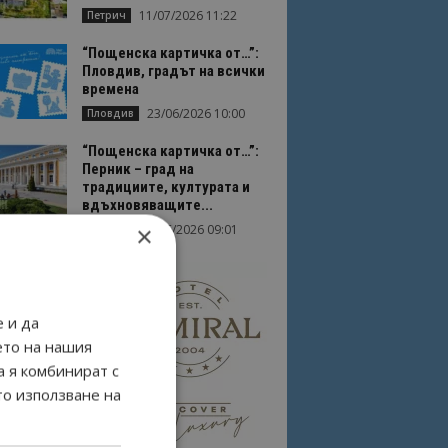
11/07/2026 11:22
Петрич
“Пощенска картичка от…”:
Пловдив, градът на всички
времена
23/06/2026 10:00
Пловдив
“Пощенска картичка от…”:
Перник – град на
традициите, културата и
вдъхновяващите...
×
17/06/2026 09:01
Перник
 и да
ето на нашия
а я комбинират с
то използване на