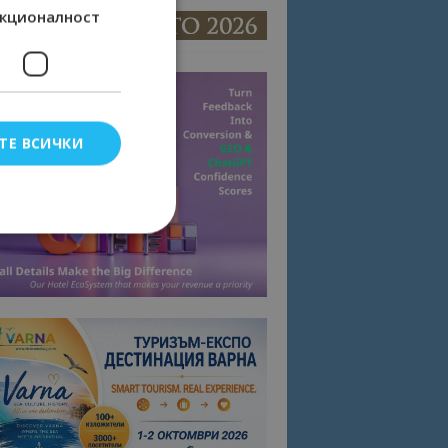
кционалност
ТЕ ВСИЧКИ
елско влизане и
тки.
омните съгласието
квитки на сайта.