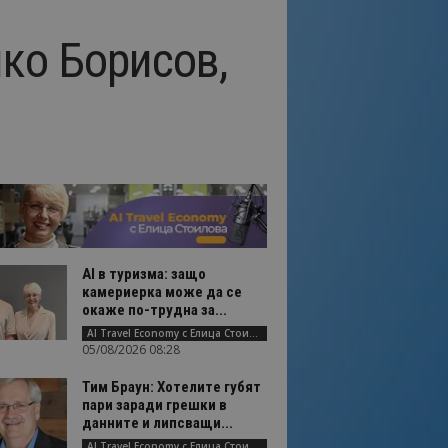
ко Борисов,
AI в туризма: защо
камериерка може да се
окаже по-трудна за...
AI Travel Economy с Елица Стоилова
05/08/2026 08:28
Тим Браун: Хотелите губят
пари заради грешки в
данните и липсващи...
AI Travel Economy с Елица Стоилова