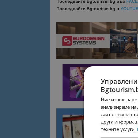
Последвайте
Bgtourism.bg във
FAC
Последвайте
Bgtourism.bg в
YOUTU
Управлени
Bgtourism.
Ние използваме 
анализираме на
сайт от ваша ст
друга информаци
техните услуги.