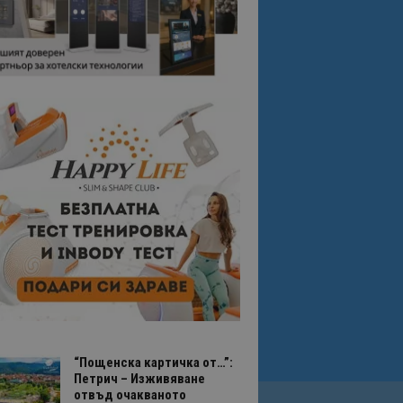
“Пощенска картичка от…”:
Петрич – Изживяване
отвъд очакваното