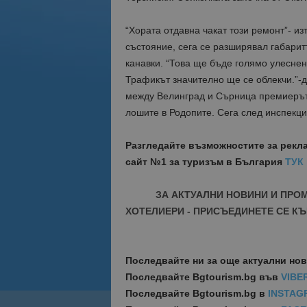
“Хората отдавна чакат този ремонт”- из
състояние, сега се разширявал габарит
канавки. “Това ще бъде голямо улеснени
Трафикът значително ще се облекчи.”-
между Велинград и Сърница премиерът к
лошите в Родопите. Сега след инспекци
Разгледайте възможностите за рекл
сайт №1 за туризъм в България
ТУК
ЗА АКТУАЛНИ НОВИНИ И ПРО
ХОТЕЛИЕРИ - ПРИСЪЕДИНЕТЕ СЕ КЪ
Последвайте ни за още актуални но
Последвайте
Bgtourism.bg във
VIBE
Последвайте
Bgtourism.bg в
INSTAG