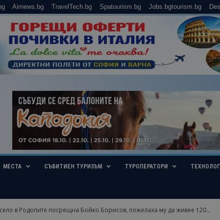
bg
Airnews.bg
TravelTech.bg
Spatourism.bg
Jobs.bgtourism.bg
Des
МЕСТА
СЪБИТИЕН ТУРИЗЪМ
ТУРОПЕРАТОРИ
ТЕХНОЛО
село в Родопите посрещна Бойко Борисов, пожелаха му да живее 120...