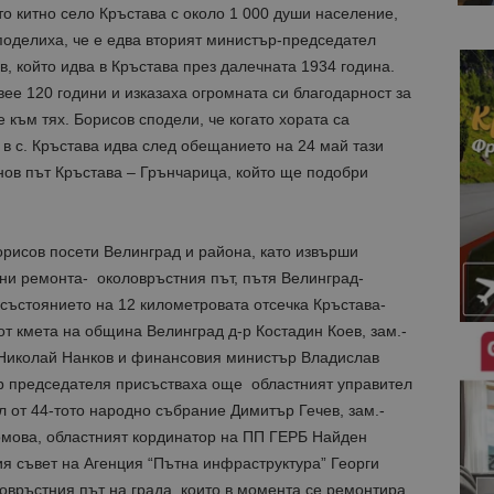
о китно село Кръстава с около 1 000 души население,
поделиха, че е едва вторият министър-председател
в, който идва в Кръстава през далечната 1934 година.
е 120 години и изказаха огромната си благодарност за
 към тях. Борисов сподели, че когато хората са
в с. Кръстава идва след обещанието на 24 май тази
 нов път Кръстава – Грънчарица, който ще подобри
рисов посети Велинград и района, като извърши
ни ремонта- околовръстния път, пътя Велинград-
 състоянието на 12 километровата отсечка Кръстава-
т кмета на община Велинград д-р Костадин Коев, зам.-
 Николай Нанков и финансовия министър Владислав
р председателя присъстваха още областният управител
 от 44-тото народно събрание Димитър Гечев, зам.-
омова, областният кординатор на ПП ГЕРБ Найден
я съвет на Агенция “Пътна инфраструктура” Георги
овръстния път на града, които в момента се ремонтира.