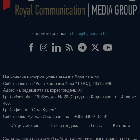
свържете се с нас:
office@bgtourism.bg
Национална информационна агенция Bgtourism.bg
Собственост на "Роял Комюникейшън" ЕООД, 205185996.
Адрес на редакцията за кореспонденция:
Гр. Добрич, бул. “Добруджа” № 28 (Сграда на Кадастъра), ет. 4, офис
406;
Гр. София, жк “Овча Купел”
Собственик: Руслан Йорданов; Тел.: +359 886 01 53 91
Общи условия
Етичен кодекс
За нас
Контакти
Съдържанието на този уеб сайт и технологиите, използвани в него, са