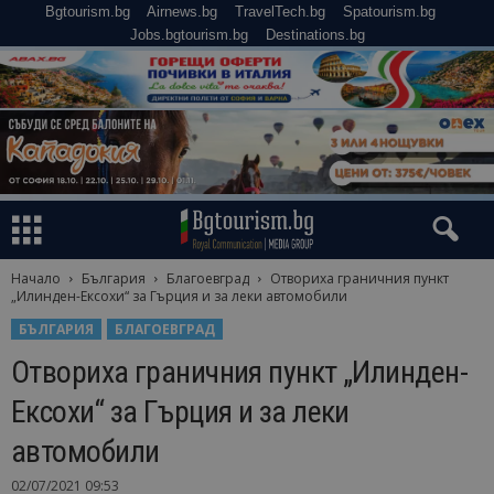
Bgtourism.bg
Airnews.bg
TravelTech.bg
Spatourism.bg
Jobs.bgtourism.bg
Destinations.bg
Начало
България
Благоевград
Отвориха граничния пункт
„Илинден-Ексохи“ за Гърция и за леки автомобили
БЪЛГАРИЯ
БЛАГОЕВГРАД
Отвориха граничния пункт „Илинден-
Ексохи“ за Гърция и за леки
автомобили
02/07/2021 09:53