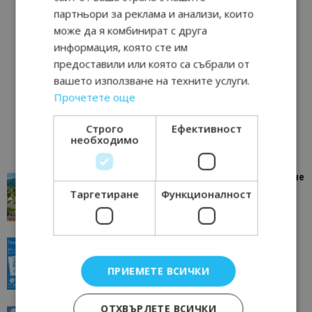
партньори за реклама и анализи, които
може да я комбинират с друга
информация, която сте им
предоставили или която са събрали от
вашето използване на техните услуги.
Прочетете още
Строго
Ефективност
необходимо
“Пощенска картичка от…”: Петрич – Изживяване
отвъд очакваното
Таргетиране
Функционалност
11/07/2026 11:22
Петрич
“Пощенска картичка от…”: Пловдив, градът на
всички времена
ПРИЕМЕТЕ ВСИЧКИ
23/06/2026 10:00
Пловдив
ОТХВЪРЛЕТЕ ВСИЧКИ
“Пощенска картичка от…”: Перник – град на