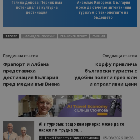
Галина Декова: Перник има
Анселмо Капороси: България
потенциал за културна
може да съчетае автентичния
дестинация
туризъм с технологиите на
бъдещето
ТАГОВЕ
„ИЛИНДЕН-ЕКСОХИ“
ГРАНИЧЕН ПУНКТ
ГЪРЦИЯ
Предишна статия
Следваща статия
Фрапорт и Албена
Корфу привлича
представиха
български туристи с
дестинация България
удобни полети през юли
пред медии във Виена
и атрактивни цени
AI в туризма: защо камериерка може да се
окаже по-трудна за...
05/08/2026 08:28
AI Travel Economy с Елица Стоилова