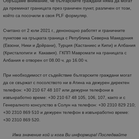
Обръщаме внимание, че българските граждани няма да могат
да преминат границата през граничен пункт, различен от този,
който са посочили в своя PLF формуляр.
Считано от 2 юли 2021 г., денонощно работят и граничните
пунктове на гръцката граница с Република Северна Македония
(Евзони, Ники и Дойрани), Турция (Кастаниес и Кипи) и Албания
(Кристалопиги и Какавия). ГКПП Мавромати на границата с
Албания е отворен от 08.00 ч. до 16.00 ч.
При необходимост от съдействие българските граждани могат
да се свържат с посолството ни в Атина на дежурен директен
телефон: +30 210 67 48 107 или дежурни телефони в
извънработно време: +30 210 67 48 105, 106, 107, както и с
Генералното консулство в Солун на телефон: +30 2310 829 210;
+30 2310 869 510 и дежурен телефон в извънработно време:
+30 2310 869 520.
Има значение кой и кога Ви информира! Последвайте