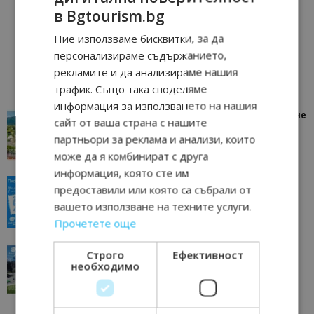
в Bgtourism.bg
Ние използваме бисквитки, за да
персонализираме съдържанието,
рекламите и да анализираме нашия
трафик. Също така споделяме
информация за използването на нашия
“Пощенска картичка от…”: Петрич – Изживяване
сайт от ваша страна с нашите
отвъд очакваното
партньори за реклама и анализи, които
11/07/2026 11:22
Петрич
може да я комбинират с друга
информация, която сте им
“Пощенска картичка от…”: Пловдив, градът на
предоставили или която са събрали от
всички времена
вашето използване на техните услуги.
23/06/2026 10:00
Пловдив
Прочетете още
“Пощенска картичка от…”: Перник – град на
Строго
Ефективност
традициите, културата и вдъхновяващите...
необходимо
17/06/2026 09:01
Перник