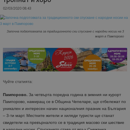
02/03/2020 08:43
Започна подготовката за традиционното ски спускане с народни носии на 3
март в Пампорово
Чуйте статията:
Пампорово.
За четвърта поредна година в зимния ни курорт
Пампорово, намиращ се в Община Чепеларе, ще отбележат по
уникален и интересен начин националния празник на България
– 3-ти март. Местните жители и хиляди туристи ще станат
свидетели на превърналото се в традиция масово ски шествие
в народни носии. Спускането става от връх Снежанка.