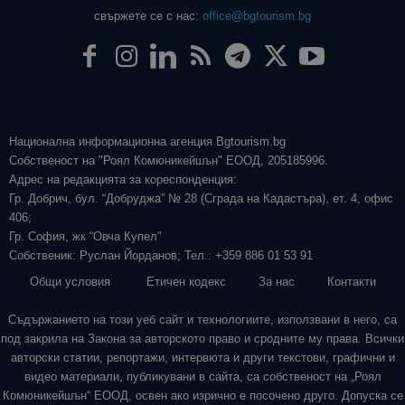
свържете се с нас:
office@bgtourism.bg
Национална информационна агенция Bgtourism.bg
Собственост на "Роял Комюникейшън" ЕООД, 205185996.
Адрес на редакцията за кореспонденция:
Гр. Добрич, бул. “Добруджа” № 28 (Сграда на Кадастъра), ет. 4, офис
406;
Гр. София, жк “Овча Купел”
Собственик: Руслан Йорданов; Тел.: +359 886 01 53 91
Общи условия
Етичен кодекс
За нас
Контакти
Съдържанието на този уеб сайт и технологиите, използвани в него, са
под закрила на Закона за авторското право и сродните му права. Всички
авторски статии, репортажи, интервюта и други текстови, графични и
видео материали, публикувани в сайта, са собственост на „Роял
Комюникейшън“ ЕООД, освен ако изрично е посочено друго. Допуска се