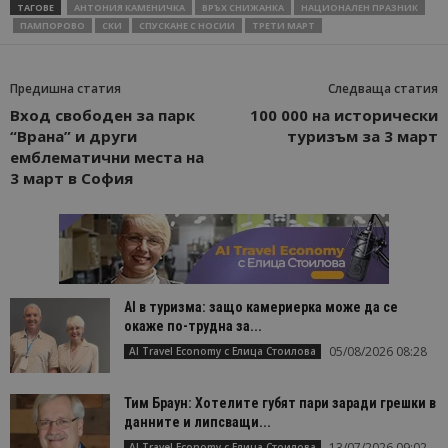
ТАГОВЕ
АНТОНИЯ КАМЕНИЧКА
ВРЪХ СНИЖАНКА
НАЦИОНАЛЕН ПРАЗНИК
ПАМПОРОВО
СКИ
СПУСКАНЕ С НОСИИ
ТРЕТИ МАРТ
Предишна статия
Следваща статия
Вход свободен за парк
100 000 на исторически
“Врана” и други
туризъм за 3 март
емблематични места на
3 март в София
AI в туризма: защо камериерка може да се
окаже по-трудна за...
05/08/2026 08:28
AI Travel Economy с Елица Стоилова
Тим Браун: Хотелите губят пари заради грешки в
данните и липсващи...
13/07/2026 09:02
AI Travel Economy с Елица Стоилова