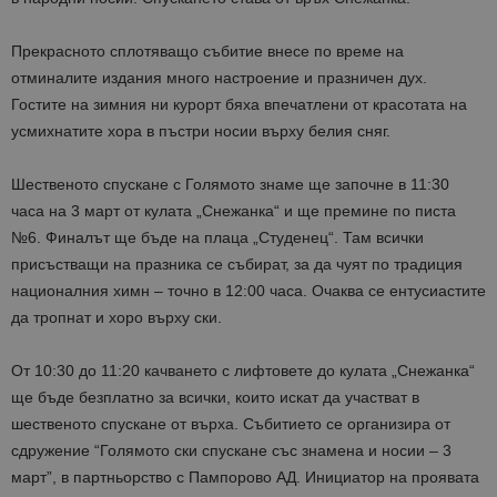
Прекрасното сплотяващо събитие внесе по време на
отминалите издания много настроение и празничен дух.
Гостите на зимния ни курорт бяха впечатлени от красотата на
усмихнатите хора в пъстри носии върху белия сняг.
Шественото спускане с Голямото знаме ще започне в 11:30
часа на 3 март от кулата „Снежанка“ и ще премине по писта
№6. Финалът ще бъде на плаца „Студенец“. Там всички
присъстващи на празника се събират, за да чуят по традиция
националния химн – точно в 12:00 часа. Очаква се ентусиастите
да тропнат и хоро върху ски.
От 10:30 до 11:20 качването с лифтовете до кулата „Снежанка“
ще бъде безплатно за всички, които искат да участват в
шественото спускане от върха. Събитието се организира от
сдружение “Голямото ски спускане със знамена и носии – 3
март”, в партньорство с Пампорово АД. Инициатор на проявата