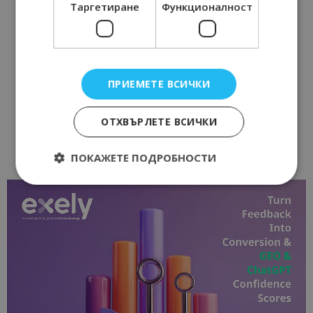
Таргетиране
Функционалност
ПРИЕМЕТЕ ВСИЧКИ
ОТХВЪРЛЕТЕ ВСИЧКИ
ПОКАЖЕТЕ ПОДРОБНОСТИ
Строго необходимо
Ефективност
Таргетиране
Функционалност
Строго необходимите бисквитки позволяват
основната функционалност на уебсайта, като
потребителско влизане и управление на
акаунта. Уебсайтът не може да се използва
правилно без строго необходими бисквитки.