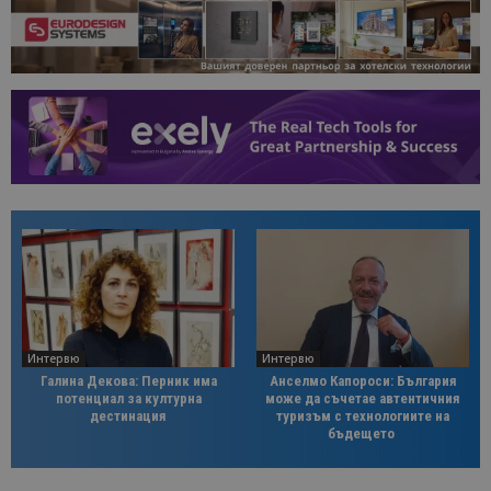
Интервю
Интервю
Галина Декова: Перник има
Анселмо Капороси: България
потенциал за културна
може да съчетае автентичния
дестинация
туризъм с технологиите на
бъдещето