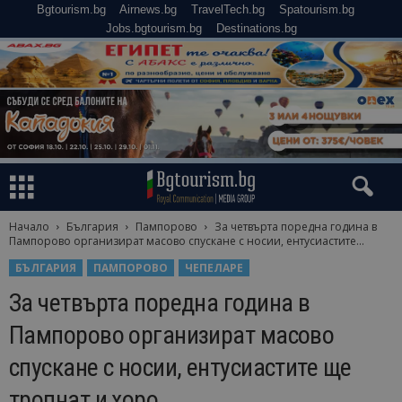
Bgtourism.bg
Airnews.bg
TravelTech.bg
Spatourism.bg
Jobs.bgtourism.bg
Destinations.bg
Начало
България
Пампорово
За четвърта поредна година в
Пампорово организират масово спускане с носии, ентусиастите...
БЪЛГАРИЯ
ПАМПОРОВО
ЧЕПЕЛАРЕ
За четвърта поредна година в
Пампорово организират масово
спускане с носии, ентусиастите ще
тропнат и хоро