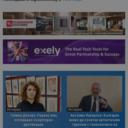
Интервю
Интервю
Галина Декова: Перник има
Анселмо Капороси: България
потенциал за културна
може да съчетае автентичния
дестинация
туризъм с технологиите на