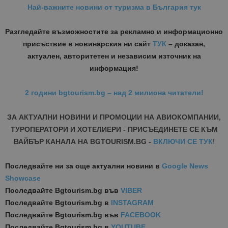
Най-важните новини от туризма в България тук
Разгледайте възможностите за рекламно и информационно
присъствие в новинарския ни сайт
ТУК
– доказан,
актуален, авторитетен и независим източник на
информация!
2 години bgtourism.bg – над 2 милиона читатели!
ЗА АКТУАЛНИ НОВИНИ И ПРОМОЦИИ НА АВИОКОМПАНИИ,
ТУРОПЕРАТОРИ И ХОТЕЛИЕРИ - ПРИСЪЕДИНЕТЕ СЕ КЪМ
ВАЙБЪР КАНАЛА НА BGTOURISM.BG -
ВКЛЮЧИ СЕ ТУК
!
Последвайте ни за още актуални новини
в
Google News
Showcase
Последвайте
Bgtourism.bg във
VIBER
Последвайте
Bgtourism.bg в
INSTAGRAM
Последвайте
Bgtourism.bg във
FACEBOOK
Последвайте
Bgtourism.bg в
YOUTUBE