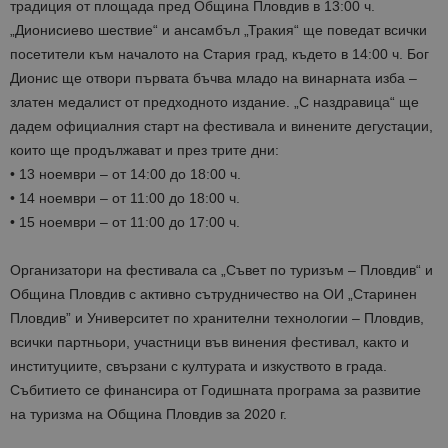
традиция от площада пред Община Пловдив в 13:00 ч.
„Дионисиево шествие“ и ансамбъл „Тракия“ ще поведат всички
посетители към началото на Стария град, където в 14:00 ч. Бог
Дионис ще отвори първата бъчва младо на винарната изба –
златен медалист от предходното издание. „С наздравица“ ще
дадем официалния старт на фестивала и винените дегустации,
които ще продължават и през трите дни:
• 13 ноември – от 14:00 до 18:00 ч.
• 14 ноември – от 11:00 до 18:00 ч.
• 15 ноември – от 11:00 до 17:00 ч.
Организатори на фестивала са „Съвет по туризъм – Пловдив“ и
Община Пловдив с активно сътрудничество на ОИ „Старинен
Пловдив” и Университет по хранителни технологии – Пловдив,
всички партньори, участници във винения фестивал, както и
институциите, свързани с културата и изкуството в града.
Събитието се финансира от Годишната програма за развитие
на туризма на Община Пловдив за 2020 г.