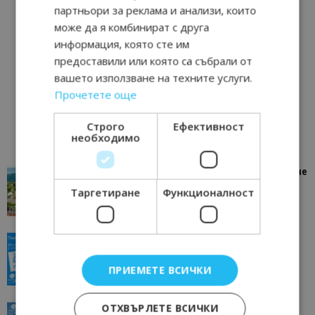
партньори за реклама и анализи, които
може да я комбинират с друга
информация, която сте им
предоставили или която са събрали от
вашето използване на техните услуги.
Прочетете още
Строго
Ефективност
необходимо
“Пощенска картичка от…”: Петрич – Изживяване
отвъд очакваното
Таргетиране
Функционалност
11/07/2026 11:22
Петрич
“Пощенска картичка от…”: Пловдив, градът на
всички времена
ПРИЕМЕТЕ ВСИЧКИ
23/06/2026 10:00
Пловдив
ОТХВЪРЛЕТЕ ВСИЧКИ
“Пощенска картичка от…”: Перник – град на