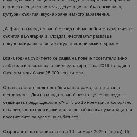
врати за срещи с приятели, дегустация на български вина,
културни събития, вкусна храна и много забавления.
„Дефиле на младото вино“ е сред най-мащабните туристически
събития в България и Пловдив. Фестивалът развива и
популяризира винения и културно-историческия туризъм.
Всяка година събитието се радва на повече посетители вино
любители и професионални дегустатори. През 2019-та година
бяха отчетени близо 25 000 посетители.
Организаторите подготвят богата програма, съпътстваща
фестивала в „Дни на младото вино“, които ще се проведат в
седмицата преди „Дефилето“- от 9 до 15 ноември, а колоритно
шествие, фолклорни изяви и игри ще забавляват участниците и
посетителите по време на събитието.
Откриването на фестивала е на 13 ноември 2020 г. (петък). По