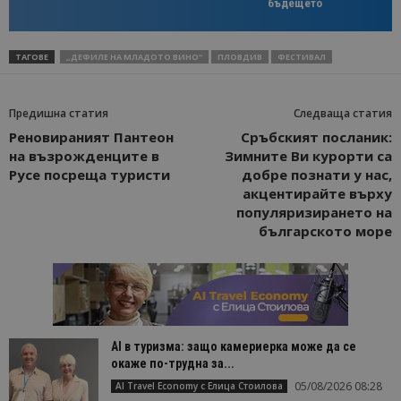
бъдещето
ТАГОВЕ
„ДЕФИЛЕ НА МЛАДОТО ВИНО“
ПЛОВДИВ
ФЕСТИВАЛ
Предишна статия
Следваща статия
Реновираният Пантеон
Сръбският посланик:
на възрожденците в
Зимните Ви курорти са
Русе посреща туристи
добре познати у нас,
акцентирайте върху
популяризирането на
българското море
AI в туризма: защо камериерка може да се
окаже по-трудна за...
05/08/2026 08:28
AI Travel Economy с Елица Стоилова