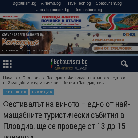
Bgtourism.bg
Airnews.bg
TravelTech.bg
Spatourism.bg
Jobs.bgtourism.bg
Destinations.bg
Начало
България
Пловдив
Фестивалът на виното – едно от
най-мащабните туристически събития в Пловдив, ще...
БЪЛГАРИЯ
ПЛОВДИВ
Фестивалът на виното – едно от най-
мащабните туристически събития в
Пловдив, ще се проведе от 13 до 15
ноември