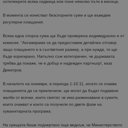
хотелиерите всяка седмица или поне няколко пъти в месеца.
В момента се изчистват безспорните суми и ще въведем
регулярни плащания.
Всяка една спорна сума ще бъде проверена индивидуално и от
комисия. “Ангажираме се да предоставим детайлен отговор
защо плащането е в съответния размер, а при нужда, то ще
бъде коригирано. Напълно съм категоричен, че държавата
трябва да покаже, че е добър и надежден партньор!, каза
Димитров.
В началото на ноември, в периода 1-10.11, когато се очаква
плащанията да са приключили, ще могат да бъдат подавани
жалби от всички, които смятат, че има разминаване в сумите,
които очакват и които са получили по двете фази на
хуманитарната програма.
На срещата беше подчертано още веднъж, че Министерството