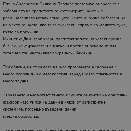
Елена Андонова и Силвана Павлова поставиха въпроса със
забавянето на средствата за хотелиерите, както и с
разминаванията между помощите, които мнозина собственици
на места за настаняване са очаквали, спрямо по-малката сума,
която са получили.
Министър Димитров увери представителите на хотелиерския
бизнес, че държавата ще изпълни поетия ангажимент към
хотелиерите, настанявали украински бежанци.
Той обясни, че от самото начало програмата е заложена с
много проблеми и с методология, заради която отчетността е
много трудна.
Забавянето и несъответствието в сумите се дължи на обективни
фактори като липса на данни в някои от регистрите и
системите, погрешно въведени данни,
грешна обработка.
Заместник-министър Ирена Георгиева, която от самото начало