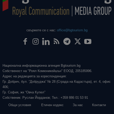
свържете се с нас:
office@bgtourism.bg
Национална информационна агенция Bgtourism.bg
Собственост на "Роял Комюникейшън" ЕООД, 205185996.
Адрес на редакцията за кореспонденция:
Гр. Добрич, бул. “Добруджа” № 28 (Сграда на Кадастъра), ет. 4, офис
406;
Гр. София, жк “Овча Купел”
Собственик: Руслан Йорданов; Тел.: +359 886 01 53 91
Общи условия
Етичен кодекс
За нас
Контакти