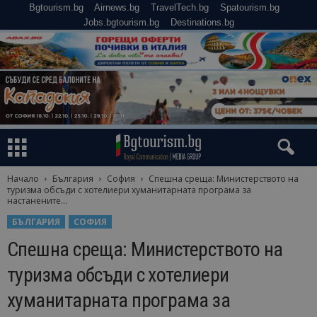
Bgtourism.bg
Airnews.bg
TravelTech.bg
Spatourism.bg
Jobs.bgtourism.bg
Destinations.bg
Начало
България
София
Спешна среща: Министерството на
туризма обсъди с хотелиери хуманитарната програма за
настанените...
БЪЛГАРИЯ
СОФИЯ
Спешна среща: Министерството на
туризма обсъди с хотелиери
хуманитарната програма за