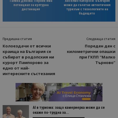
Галина Декова: Перник има
Анселмо Капороси: България
потенциал за културна
може да съчетае автентичния
дестинация
туризъм с технологиите на
бъдещето
Предишна статия
Следваща статия
Колоездачи от всички
Пореден ден с
краища на България се
километрични опашки
събират в родопския ни
при ГКПП “Малко
курорт Пампорово за
Търново”
едно от най-
интересните състезания
AI в туризма: защо камериерка може да се
окаже по-трудна за...