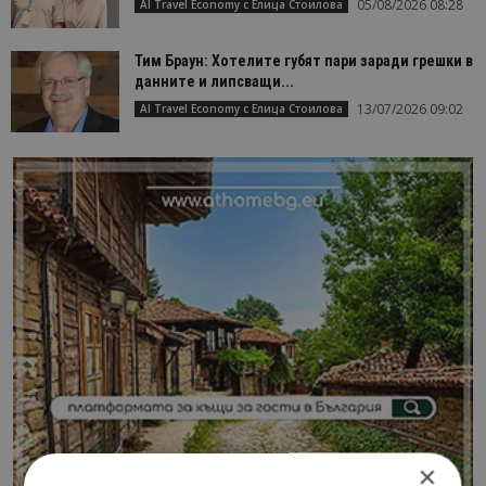
05/08/2026 08:28
AI Travel Economy с Елица Стоилова
Тим Браун: Хотелите губят пари заради грешки в
данните и липсващи...
13/07/2026 09:02
AI Travel Economy с Елица Стоилова
×