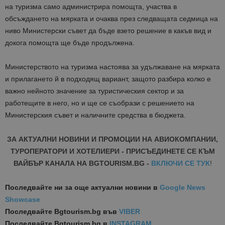
на туризма само администрира помощта, участва в
обсъждането на мярката и очаква през следващата седмица на
ниво Министерски съвет да бъде взето решение в какъв вид и
докога помощта ще бъде продължена.
Министерството на туризма настоява за удължаване на мярката
и прилагането й в подходящ вариант, защото разбира колко е
важно нейното значение за туристическия сектор и за
работещите в него, но и ще се съобрази с решението на
Министерския съвет и наличните средства в бюджета.
ЗА АКТУАЛНИ НОВИНИ И ПРОМОЦИИ НА АВИОКОМПАНИИ,
ТУРОПЕРАТОРИ И ХОТЕЛИЕРИ - ПРИСЪЕДИНЕТЕ СЕ КЪМ
ВАЙБЪР КАНАЛА НА BGTOURISM.BG -
ВКЛЮЧИ СЕ ТУК
!
Последвайте ни за още актуални новини
в
Google News
Showcase
Последвайте
Bgtourism.bg във
VIBER
Последвайте
Bgtourism.bg в
INSTAGRAM