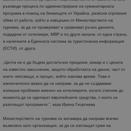
ръководи процеса по администриране на хуманитарната
програма в помощ на бежанците от Украйна, разясни огромния
обем от работа, който е извършен от Министерството на
туризма, за да се проверяват и сравняват ръчно данните,
подадени от хотелиери, МВР и по други канали, от една страна,
и наличните в Единната система за туристическа информация
(ЕСТИ), от друга.
„Целта ни е да бъдем достатъчно прецизни, макар и с цената
на известно закъснение, защото обработката на данни, част от
които липсващи, е процес, който изисква време. Това е
изключително важно да се направи, за да не създаваме
излишни проблеми именно на хотелиерите, когато стигнем до
момента да се одитират европейските средства, с които се
разплащат програмите.“, каза Ирена Георгиева
Министерството на туризма се ангажира да направи всичко
възможно като организация, за да се изплащат суми на