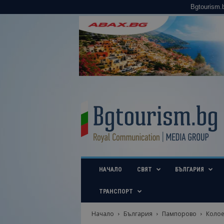
Bgtourism.
B
g
t
o
u
r
i
НАЧАЛО
СВЯТ
БЪЛГАРИЯ
s
m
.
ТРАНСПОРТ
b
g
Начало
България
Пампорово
Колое
–