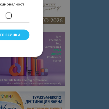
кционалност
ТЕ ВСИЧКИ
елско влизане и
тки.
омните съгласието
квитки на сайта.