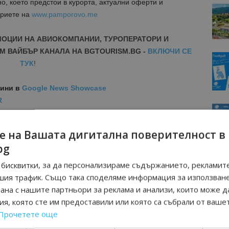
, което предстои в курорта, актуални оферти и
криете на
www.pamporovo.me
МОЦИИ НА АВИОКОМПАНИИ, ТУРОПЕРАТОРИ И
М ВАЙБЪР КАНАЛА НА BGTOURISM.BG -
ВКЛЮЧИ СЕ
ТУК
!
вини
в
Google News Showcase
R
RAM
EBOOK
е на Вашата дигитална поверителност в
BE
bg
бисквитки, за да персонализираме съдържанието, рекламите
шия трафик. Също така споделяме информация за използван
рана с нашите партньори за реклама и анализи, които може д
я, която сте им предоставили или която са събрали от ваше
Прочетете още