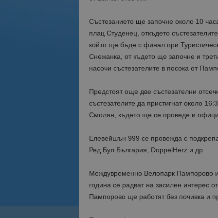
Състезанието ще започне около 10 часа
плац Студенец, откъдето състезателите 
който ще бъде с финал при Туристичес
Снежанка, от където ще започне и трети
насочи състезателите в посока от Пам
Предстоят още две състезателни отсечк
състезателите да пристигнат около 16:
Смолян, където ще се проведе и офиц
Елевейшън 999 се провежда с подкреп
Ред Бул България, DoppelHerz и др.
Междувременно Велопарк Пампорово и 
година се радват на засилен интерес о
Пампорово ще работят без почивка и п