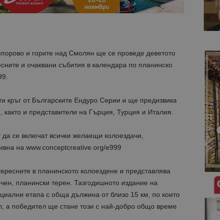
мпорово и горите над Смолян ще се проведе деветото
сните и очаквани събития в календара по планинско
99.
ти кръг от Българските Ендуро Серии и ще предизвика
, както и представители на Гърция, Турция и Италия.
т да се включат всички желаещи колоездачи,
тивна на
www.conceptcreative.org/e999
тересните в планинското колоездене и представлява
ичен, планински терен. Тазгодишното издание на
иални етапа с обща дължина от близо 15 км, по които
л, а победител ще стане този с най-добро общо време