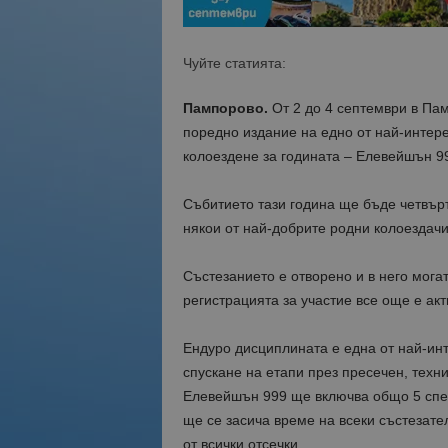
Чуйте статията:
Пампорово.
От 2 до 4 септември в Па
поредно издание на едно от най-интере
колоездене за годината – Елевейшън 9
Събитието тази година ще бъде четвър
някои от най-добрите родни колоездачи
Състезанието е отворено и в него мога
регистрацията за участие все още е ак
Ендуро дисциплината е една от най-ин
спускане на етапи през пресечен, техн
Елевейшън 999 ще включва общо 5 спец
ще се засича време на всеки състезате
от всички отсечки.