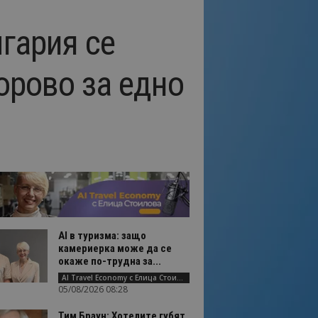
гария се
орово за едно
AI в туризма: защо
камериерка може да се
окаже по-трудна за...
AI Travel Economy с Елица Стоилова
05/08/2026 08:28
Тим Браун: Хотелите губят