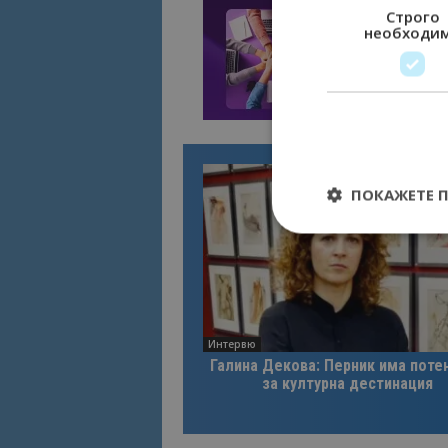
Строго
необходи
ПОКАЖЕТЕ 
Строго необходимит
управление на акау
Интервю
Галина Декова: Перник има поте
Име
за културна дестинация
cookie_notice_acc