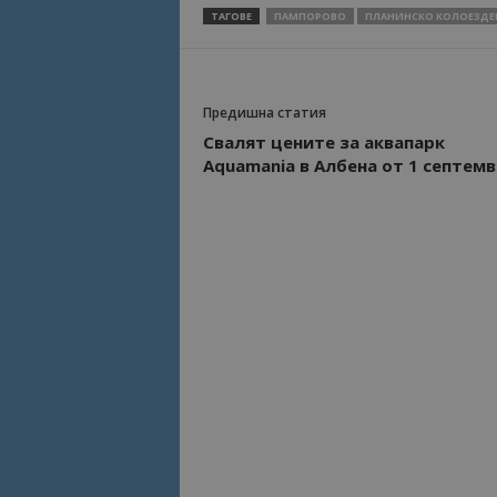
ТАГОВЕ
ПАМПОРОВО
ПЛАНИНСКО КОЛОЕЗДЕ
Име
Име
sc_is_visitor_uniq
is_visitor_unique
Предишна статия
Свалят цените за аквапарк
Aquamania в Албена от 1 септем
is_unique
_ga_B09EBBY8PY
_ga_WXPDN4HSCV
_ga_FK650GXHRZ
_ga