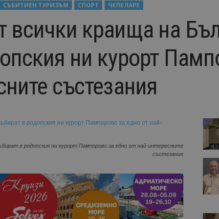
СЪБИТИЕН ТУРИЗЪМ
СПОРТ
ЧЕПЕЛАРЕ
т всички краища на Бъл
допския ни курорт Памп
сните състезания
събират в родопския ни курорт Пампорово за едно от най-интересните
състезания