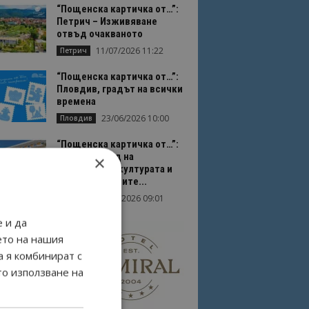
“Пощенска картичка от…”:
Петрич – Изживяване
отвъд очакваното
11/07/2026 11:22
Петрич
“Пощенска картичка от…”:
Пловдив, градът на всички
времена
23/06/2026 10:00
Пловдив
“Пощенска картичка от…”:
Перник – град на
×
традициите, културата и
вдъхновяващите...
17/06/2026 09:01
Перник
 и да
ето на нашия
а я комбинират с
то използване на