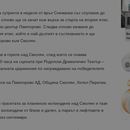
 сутринта в неделя от връх Снежанка със спускане до
отново ще се качат към върха за старта на втория етап,
ки център Пампорово. Следва отново качване до
я етап, който е най-дългият в състезанието и ще
порово към Смолян.
и в горите над Смолян, след което се очаква
30 часа на сцената при Родопски Драматичен Театър –
иалната церемония по награждаване на победителите.
ата на Пампорово АД, Община Смолян, Хотел Перелик,
трасетата за планинско колоездене над Смолян и тази
т
колоездачи от близо и далеч, а паркът и лифтовете в
рез септември.