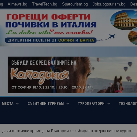
bg
Airnews.bg
TravelTech.bg
Spatourism.bg
Jobs.bgtourism.bg
Des
МЕСТА
СЪБИТИЕН ТУРИЗЪМ
ТУРОПЕРАТОРИ
ТЕХНОЛО
здачи от всички краища на България се събират в родопския ни курорт...