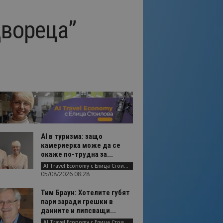
Двореца”
AI в туризма: защо
камериерка може да се
окаже по-трудна за...
AI Travel Economy с Елица Стоилова
05/08/2026 08:28
Тим Браун: Хотелите губят
пари заради грешки в
данните и липсващи...
AI Travel Economy с Елица Стоилова