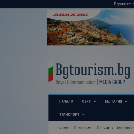
Bgtourism.
B
g
t
o
u
r
i
НАЧАЛО
СВЯТ
БЪЛГАРИЯ
s
m
.
ТРАНСПОРТ
b
g
Начало
България
Балчик
Чипровско
–