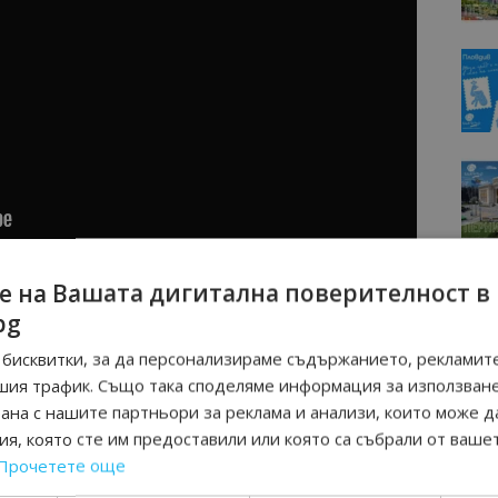
е на Вашата дигитална поверителност в
МОЦИИ НА АВИОКОМПАНИИ, ТУРОПЕРАТОРИ И
bg
М ВАЙБЪР КАНАЛА НА BGTOURISM.BG -
ВКЛЮЧИ СЕ
ТУК
!
бисквитки, за да персонализираме съдържанието, рекламите
шия трафик. Също така споделяме информация за използван
вини
в
Google News Showcase
рана с нашите партньори за реклама и анализи, които може д
R
я, която сте им предоставили или която са събрали от ваше
RAM
Прочетете още
EBOOK