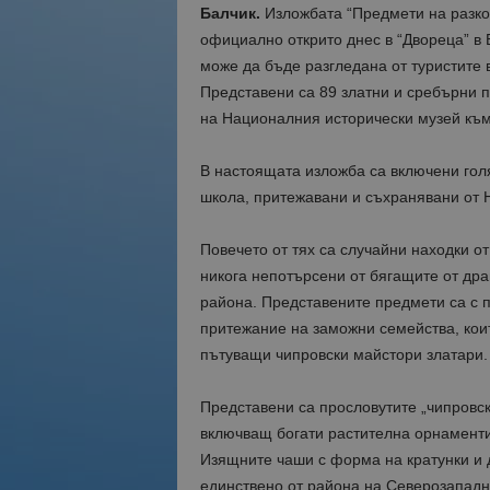
Балчик.
Изложбата “Предмети на разкош
официално открито днес в “Двореца” в 
може да бъде разгледана от туристите 
Представени са 89 златни и сребърни 
на Националния исторически музей къ
В настоящата изложба са включени гол
школа, притежавани и съхранявани от 
Повечето от тях са случайни находки о
никога непотърсени от бягащите от дра
района. Представените предмети са с 
притежание на заможни семейства, коит
пътуващи чипровски майстори златари.
Представени са прословутите „чипровски
включващ богати растителна орнаменти
Изящните чаши с форма на кратунки и 
единствено от района на Северозападн