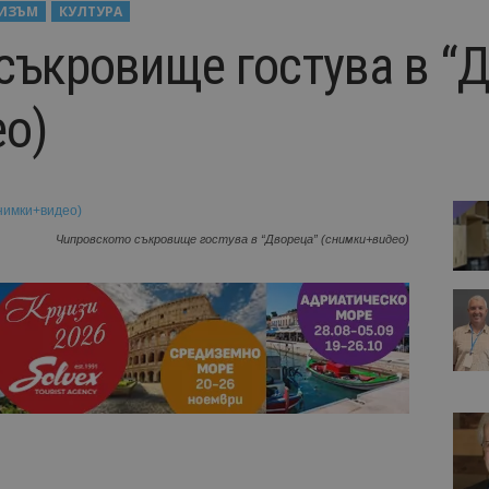
РИЗЪМ
КУЛТУРА
съкровище гостува в “
о)
Чипровското съкровище гостува в “Двореца” (снимки+видео)