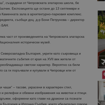
”, създадени от Чипровската златарска школа, бе
Балчик. Експозицията ще остане до 13 септември и
в Каменната зала в архитектурно-парковия комплекс.
предмета, съобщи доц. д-р Бони Петрунова – директор
м БАН.
яма част от произведенията на Чипровската златарска
Националния исторически музей.
т Северозападна България, укрити като съкровища и
матичните събития от края на XVII век жители от
преобладаващо светски характер. Вероятно са били
о са ги поръчвали и купували в Чипровци или от
 чаши“ – тасове, украсени в характерен стил,
 и релефни и обемни изображения на животни и птици.
дръжки, оформени като глави на дракони са познати
а България и Източна Сърбия, което убедително говори