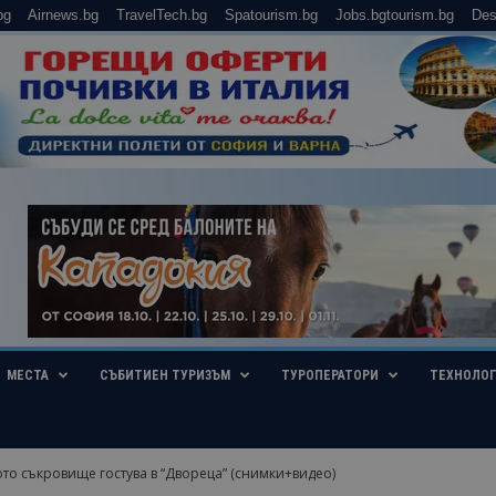
bg
Airnews.bg
TravelTech.bg
Spatourism.bg
Jobs.bgtourism.bg
Des
МЕСТА
СЪБИТИЕН ТУРИЗЪМ
ТУРОПЕРАТОРИ
ТЕХНОЛО
то съкровище гостува в “Двореца” (снимки+видео)