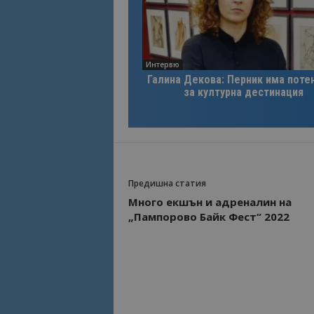
Име
Име
sc_is_visitor_uniq
is_visitor_unique
Интервю
Галина Декова: Перник има поте
за културна дестинация
is_unique
_ga_B09EBBY8PY
Предишна статия
_ga_WXPDN4HSCV
Много екшън и адреналин на
_ga_FK650GXHRZ
„Пампорово Байк Фест“ 2022
_ga