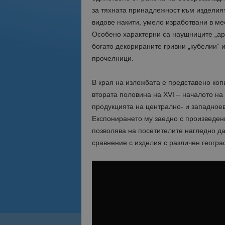
за тяхната принадлежност към изделият
видове накити, умело изработвани в ме
Особено характерни са наушниците „ар
богато декорираните гривни „кубелии“ и
прочелници.
В края на изложбата е представено коп
втората половина на XVI – началото на 
продукцията на централно- и западноев
Експонирането му заедно с произведени
позволява на посетителите нагледно да
сравнение с изделия с различен геогра