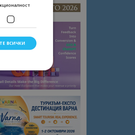
кционалност
ТЕ ВСИЧКИ
елско влизане и
тки.
омните съгласието
квитки на сайта.