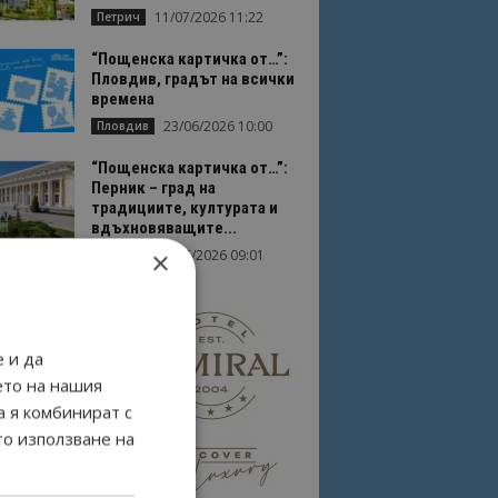
11/07/2026 11:22
Петрич
“Пощенска картичка от…”:
Пловдив, градът на всички
времена
23/06/2026 10:00
Пловдив
“Пощенска картичка от…”:
Перник – град на
традициите, културата и
вдъхновяващите...
×
17/06/2026 09:01
Перник
 и да
ето на нашия
а я комбинират с
то използване на