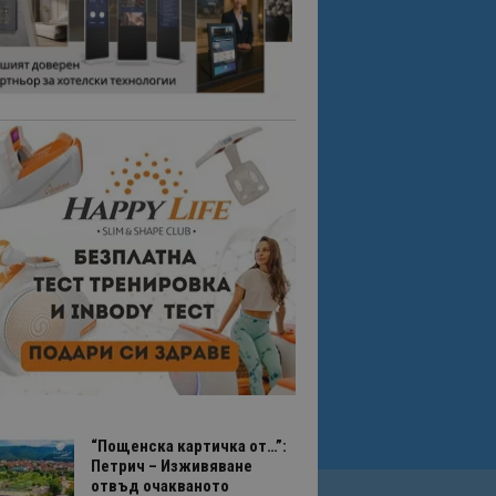
“Пощенска картичка от…”:
Петрич – Изживяване
отвъд очакваното