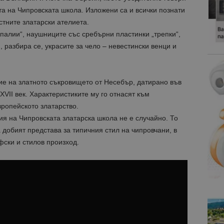
а на Чипровската школа. Изложени са и всички познати
стните златарски ателиета.
палии“, наушниците със сребърни пластинки „трепки“,
, разбира се, украсите за чело – невестински венци и
ие на златното съкровището от Несебър, датирано във
XVII век. Характеристиките му го отнасят към
ропейското златарство.
я на Чипровската златарска школа не е случайно. То
 добият представа за типичния стил на чипровчани, в
фски и стилов произход.