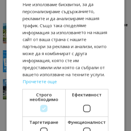
Ние използваме бисквитки, за да
персонализираме съдържанието,
рекламите и да анализираме нашия
трафик. Също така споделяме
“Пощенска картичка от…”: Петрич – Изживяване
отвъд очакваното
информация за използването на нашия
11/07/2026 11:22
Петрич
сайт от ваша страна с нашите
партньори за реклама и анализи, които
може да я комбинират с друга
“Пощенска картичка от…”: Пловдив, градът на
всички времена
информация, която сте им
23/06/2026 10:00
Пловдив
предоставили или която са събрали от
вашето използване на техните услуги.
Прочетете още
“Пощенска картичка от…”: Перник – град на
традициите, културата и вдъхновяващите...
17/06/2026 09:01
Строго
Ефективност
Перник
необходимо
Таргетиране
Функционалност