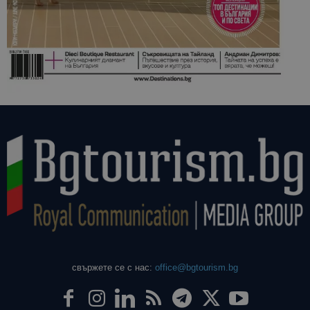
свържете се с нас:
office@bgtourism.bg