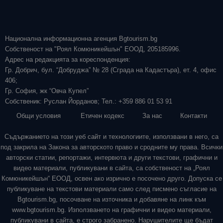
Национална информационна агенция Bgtourism.bg
Собственост на "Роял Комюникейшън" ЕООД, 205185996.
Адрес на редакцията за кореспонденция:
Гр. Добрич, бул. “Добруджа” № 28 (Сграда на Кадастъра), ет. 4, офис
406;
Гр. София, жк “Овча Купел”
Собственик: Руслан Йорданов; Тел.: +359 886 01 53 91
Общи условия
Етичен кодекс
За нас
Контакти
Съдържанието на този уеб сайт и технологиите, използвани в него, са
под закрила на Закона за авторското право и сродните му права. Всички
авторски статии, репортажи, интервюта и други текстови, графични и
видео материали, публикувани в сайта, са собственост на „Роял
Комюникейшън“ ЕООД, освен ако изрично е посочено друго. Допуска се
публикуване на текстови материали само след писмено съгласие на
Bgtourism.bg, посочване на източника и добавяне на линк към
www.bgtourism.bg. Използването на графични и видео материали,
публикувани в сайта, е строго забранено. Нарушителите ще бъдат