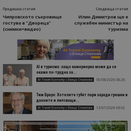
Предишна статия
Следваща статия
Чипровското съкровище
Илин Димитров ще е
гостува в “Двореца”
служебен министър на
(снимки+видео)
туризма
AI в туризма: защо камериерка може да се
окаже по-трудна за...
05/08/2026 08:28
AI Travel Economy с Елица Стоилова
Тим Браун: Хотелите губят пари заради грешки в
данните и липсващи...
13/07/2026 09:02
AI Travel Economy с Елица Стоилова