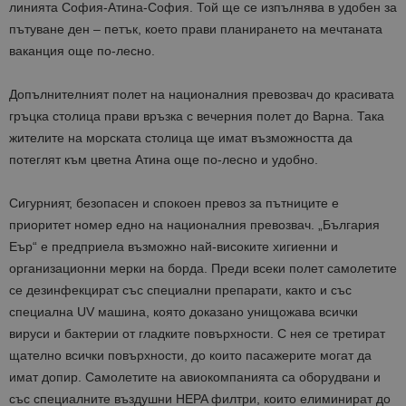
линията
София-Атина-София
. Той ще се изпълнява в удобен за
пътуване ден – петък, което прави планирането на мечтаната
ваканция
още по-лесно.
Допълнителният полет на националния превозвач до красивата
гръцка столица прави връзка с вечерния полет до Варна. Така
жителите на морската столица ще имат възможността да
потеглят към цветна Атина още по-лесно и удобно.
Сигурният, безопасен и спокоен превоз за пътниците е
приоритет номер едно на националния превозвач. „България
Еър“
е предприела възможно най-високите хигиенни и
организационни мерки на борда. Преди всеки полет самолетите
се дезинфекцират със специални препарати, както и със
специална UV машина, която доказано унищожава всички
вируси и бактерии от гладките повърхности. С нея се третират
щателно всички повърхности, до които пасажерите могат да
имат допир. Самолетите на авиокомпанията са оборудвани и
със специалните въздушни HEPA филтри, които елиминират до