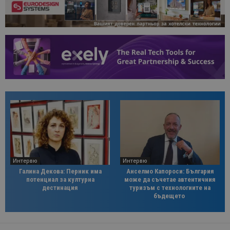
Интервю
Интервю
Галина Декова: Перник има
Анселмо Капороси: България
потенциал за културна
може да съчетае автентичния
дестинация
туризъм с технологиите на
бъдещето