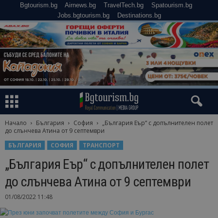
Bgtourism.bg
Airnews.bg
TravelTech.bg
Spatourism.bg
Jobs.bgtourism.bg
Destinations.bg
Начало
България
София
„България Еър“ с допълнителен полет
до слънчева Атина от 9 септември
БЪЛГАРИЯ
СОФИЯ
ТРАНСПОРТ
„България Еър“ с допълнителен полет
до слънчева Атина от 9 септември
01/08/2022 11:48