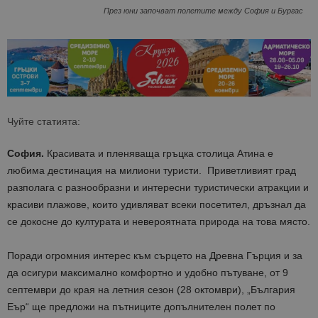
През юни започват полетите между София и Бургас
Чуйте статията:
София.
К
расивата и пленяваща гръцка столица
Атина
е
любима дестинация на милиони туристи. Приветливият град
разполага с разнообразни и интересни туристически атракции и
красиви плажове, които удивляват всеки посетител, дръзнал да
се докосне до културата и невероятната природа на това място.
Поради огромния интерес
към
с
ърцето на Древна Гърция и з
а
да осигури максимално комфортно и удобно пътуване, от
9
септември
до края на летния сезон
(
28
октомври
)
,
„
България
Еър
“ ще предложи на пътниците допълнителен полет
по