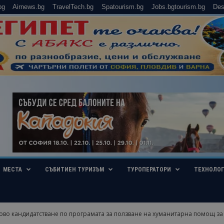
bg
Airnews.bg
TravelTech.bg
Spatourism.bg
Jobs.bgtourism.bg
Des
МЕСТА
СЪБИТИЕН ТУРИЗЪМ
ТУРОПЕРАТОРИ
ТЕХНОЛО
во кандидатстване по програмата за ползване на хуманитарна помощ за 