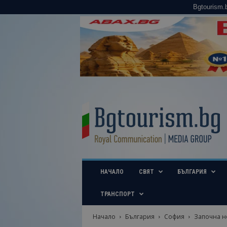
Bgtourism.
B
g
t
o
u
r
i
НАЧАЛО
СВЯТ
БЪЛГАРИЯ
s
m
.
ТРАНСПОРТ
b
g
Начало
България
София
Започна но
–