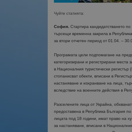
Чуйте статията:
София.
Стартира кандидатстването по 
търсещи временна закрила в Република
за
втори отчетен период от 01.04. – 30.0
Програмата цели подпомагане на предп
категоризирани и регистрирани места з
в Националния туристически регистър (
стопанисват обекти, вписани в Регистъ
настаняване и изхранване на лица, тъ
вследствие на военните действия в Реп
Разселените лица от Украйна, обхванат
предоставена в Република България по
лицата под 18 години, имат право на х
за настаняване, вписани в Националния