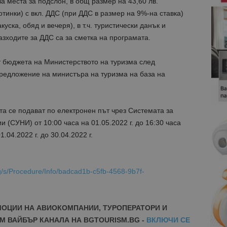
а места за подслон, в общ размер на 43,60 лв.
отинки) с вкл. ДДС (при ДДС в размер на 9%-на ставка)
уска, обяд и вечеря), в т.ч. туристически данък и
азходите за ДДС са за сметка на програмата.
 бюджета на Министерството на туризма след
предложение на министъра на туризма на база на
а се подават по електронен път чрез Системата за
 (СУНИ) от 10:00 часа на 01.05.2022 г. до 16:30 часа
1.04.2022 г. до 30.04.2022 г.
g/s/Procedure/Info/badcad1b-c5fb-4568-9b7f-
МОЦИИ НА АВИОКОМПАНИИ, ТУРОПЕРАТОРИ И
М ВАЙБЪР КАНАЛА НА BGTOURISM.BG -
ВКЛЮЧИ СЕ