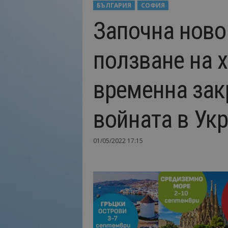
БЪЛГАРИЯ
СОФИЯ
Н
Започна ново
а
й
-
ползване на 
в
а
ж
временна зак
н
о
т
войната в Ук
о
о
т
01/05/2022 17:15
т
у
р
и
з
м
а
!