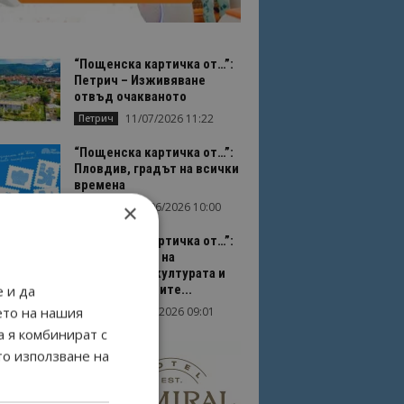
“Пощенска картичка от…”:
Петрич – Изживяване
отвъд очакваното
11/07/2026 11:22
Петрич
“Пощенска картичка от…”:
Пловдив, градът на всички
времена
×
23/06/2026 10:00
Пловдив
“Пощенска картичка от…”:
Перник – град на
традициите, културата и
вдъхновяващите...
 и да
ето на нашия
17/06/2026 09:01
Перник
а я комбинират с
то използване на