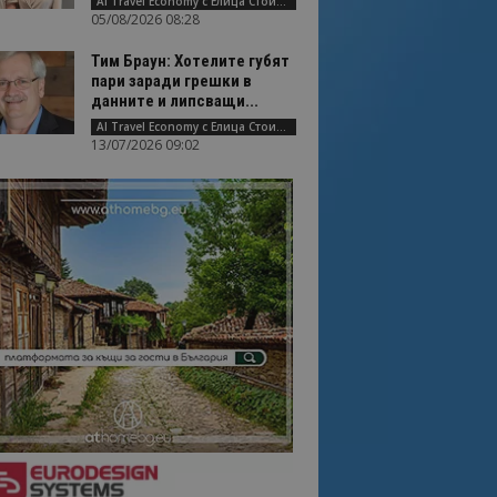
AI Travel Economy с Елица Стоилова
05/08/2026 08:28
Тим Браун: Хотелите губят
пари заради грешки в
данните и липсващи...
AI Travel Economy с Елица Стоилова
13/07/2026 09:02