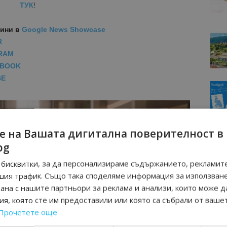
ТУК
!
вини
в
Google News Showcase
R
RAM
EBOOK
BE
е на Вашата дигитална поверителност в
bg
бисквитки, за да персонализираме съдържанието, рекламите
шия трафик. Също така споделяме информация за използван
рана с нашите партньори за реклама и анализи, които може д
я, която сте им предоставили или която са събрали от ваше
Прочетете още