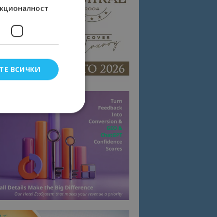
кционалност
ТЕ ВСИЧКИ
елско влизане и
тки.
омните съгласието
квитки на сайта.