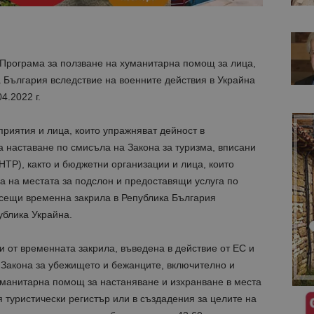
Програма за ползване на хуманитарна помощ за лица,
 България вследствие на военните действия в Украйна
4.2022 г.
риятия и лица, които упражняват дейност в
а наставане по смисъла на Закона за туризма, вписани
НТР), както и бюджетни организации и лица, които
ра на местата за подслон и предоставящи услуга по
рсещи временна закрила в Република България
ублика Украйна.
и от временната закрила, въведена в действие от ЕС и
 Закона за убежището и бежанците, включително и
уманитарна помощ за настаняване и изхранване в места
 туристически регистър или в съ
здадения за целите на