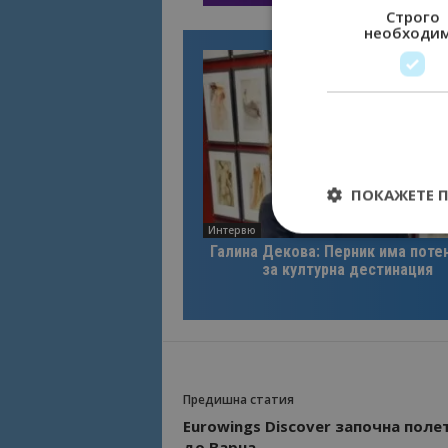
Строго
необходи
ПОКАЖЕТЕ 
Интервю
Галина Декова: Перник има поте
за културна дестинация
Строго необходимит
управление на акау
Име
Предишна статия
cookie_notice_acc
Eurowings Discover започна поле
до Варна