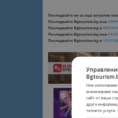
Последвайте ни за още актуални но
Последвайте
Bgtourism.bg във
VIBE
Последвайте
Bgtourism.bg в
INSTAG
Последвайте
Bgtourism.bg във
FAC
Последвайте
Bgtourism.bg в
YOUTU
Управлени
Bgtourism.
Ние използваме 
анализираме на
сайт от ваша ст
друга информаци
техните услуги.