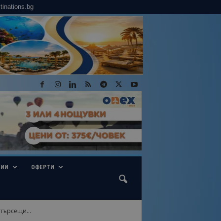
tinations.bg
ГИИ
ОФЕРТИ
търсещи...