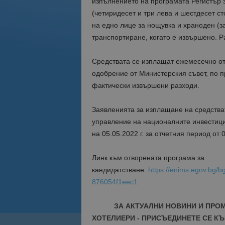
изпълнението на програмата Регистър з
(четиридесет и три лева и шестдесет ст
на едно лице за нощувка и храноден (зак
транспортиране, когато е извършено. Р
Средствата се изплащат ежемесечно от
одобрение от Министерския съвет, по 
фактически извършени разходи.
Заявленията за изплащане на средстват
управление на националните инвестиции
на 05.05.2022 г. за отчетния период от 0
Линк към отворената програма за
кандидатстване:
https://enims.egov.bg/b
876054f1eec1
ЗА АКТУАЛНИ НОВИНИ И ПРО
ХОТЕЛИЕРИ - ПРИСЪЕДИНЕТЕ СЕ КЪ