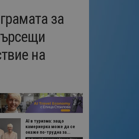
грамата за
търсещи
твие на
AI в туризма: защо
камериерка може да се
окаже по-трудна за...