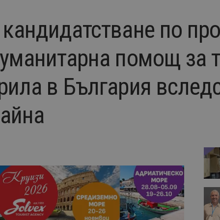
 кандидатстване по про
хуманитарна помощ за 
рила в България вследс
райна