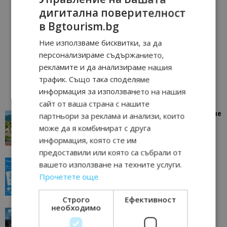
дигитална поверителност
в Bgtourism.bg
Ние използваме бисквитки, за да
персонализираме съдържанието,
рекламите и да анализираме нашия
трафик. Също така споделяме
информация за използването на нашия
сайт от ваша страна с нашите
“Пощенска картичка от…”: Петрич – Изживяване
партньори за реклама и анализи, които
отвъд очакваното
може да я комбинират с друга
11/07/2026 11:22
Петрич
информация, която сте им
предоставили или която са събрали от
“Пощенска картичка от…”: Пловдив, градът на
вашето използване на техните услуги.
всички времена
Прочетете още
23/06/2026 10:00
Пловдив
Строго
Ефективност
необходимо
“Пощенска картичка от…”: Перник – град на
традициите, културата и вдъхновяващите...