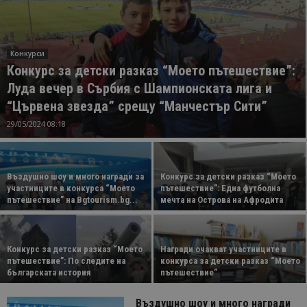
Конкурси
Конкурс за детски разказ “Моето пътешествие”:
Луда вечер в Сърбия с Шампионската лига и
“Цървена звезда” срещу “Манчестър Сити”
29/05/2024 08:18
Въздушно шоу и много награди за
Конкурс за детски разказ “Моето
участниците в конкурса “Моето
пътешествие”: Една футболна
пътешествие” на Bgtourism.bg...
мечта на Острова на Афродита
Конкурс за детски разказ “Моето
Награди очакват участниците в
пътешествие”: По следите на
конкурса за детски разказ “Моето
българската история
пътешествие”
Въздушно шоу и много награди