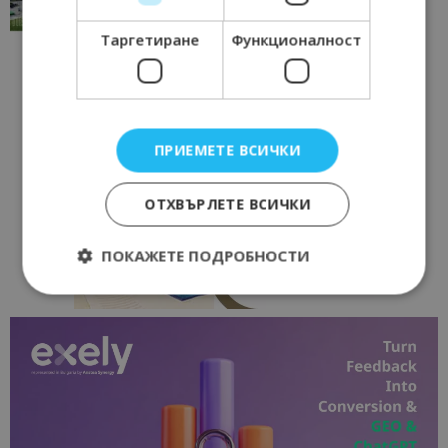
17/06/2026 09:01
Перник
Таргетиране
Функционалност
ПРИЕМЕТЕ ВСИЧКИ
ОТХВЪРЛЕТЕ ВСИЧКИ
ПОКАЖЕТЕ ПОДРОБНОСТИ
Строго необходимо
Ефективност
Таргетиране
Функционалност
Строго необходимите бисквитки позволяват
основната функционалност на уебсайта, като
потребителско влизане и управление на
акаунта. Уебсайтът не може да се използва